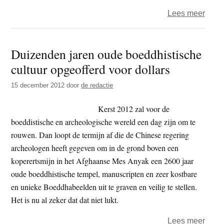
over
Lees meer
Monn
bezo
Duizenden jaren oude boeddhistische
over
cultuur opgeofferd voor dollars
sloo
bero
15 december 2012
door
de redactie
Chin
Xingj
Kerst 2012 zal voor de
temp
boeddistische en archeologische wereld een dag zijn om te
rouwen. Dan loopt de termijn af die de Chinese regering
archeologen heeft gegeven om in de grond boven een
koperertsmijn in het Afghaanse Mes Anyak een 2600 jaar
oude boeddhistische tempel, manuscripten en zeer kostbare
en unieke Boeddhabeelden uit te graven en veilig te stellen.
Het is nu al zeker dat dat niet lukt.
over
Lees meer