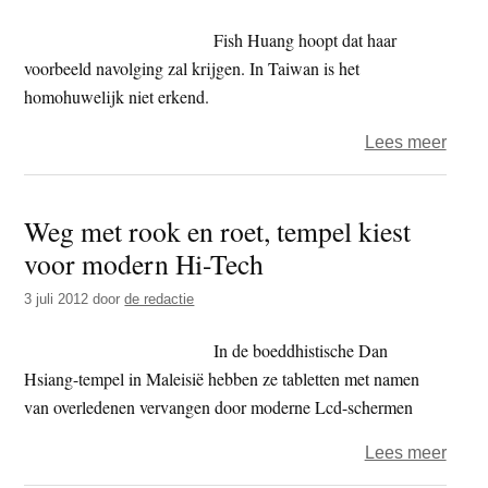
Mech
discr
Fish Huang hoopt dat haar
voorbeeld navolging zal krijgen. In Taiwan is het
homohuwelijk niet erkend.
over
Lees meer
Boedd
temp
Weg met rook en roet, tempel kiest
in
voor modern Hi-Tech
Taiw
zege
3 juli 2012
door
de redactie
lesbi
huwel
In de boeddhistische Dan
in
Hsiang-tempel in Maleisië hebben ze tabletten met namen
van overledenen vervangen door moderne Lcd-schermen
over
Lees meer
Weg