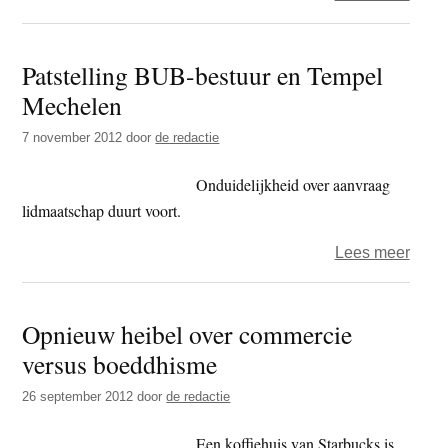
Duiz
jaren
Patstelling BUB-bestuur en Tempel
oude
Mechelen
boedd
cultu
7 november 2012
door
de redactie
opgeo
voor
Onduidelijkheid over aanvraag
dolla
lidmaatschap duurt voort.
over
Lees meer
Patst
BUB-
Opnieuw heibel over commercie
bestu
versus boeddhisme
en
Temp
26 september 2012
door
de redactie
Mech
Een koffiehuis van Starbucks is