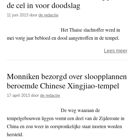
de cel in voor doodslag
t
e
e
s
11 juni 2013
door
de redactie
i
Het Thaise slachtoffer werd in
t
mei vorig jaar bebloed en dood aangetroffen in de tempel.
e
over
Lees meer
Boedd
monn
Monniken bezorgd over sloopplannen
twint
beroemde Chinese Xingjiao-tempel
jaar
de
17 april 2013
door
de redactie
cel
in
De weg waaraan de
voor
tempelgebouwen liggen vormt een deel van de Zijderoute in
dood
China en zou weer in oorspronkelijke staat moeten worden
hersteld.