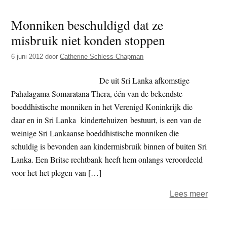
met
Monniken beschuldigd dat ze
rook
misbruik niet konden stoppen
en
roet,
6 juni 2012
door
Catherine Schless-Chapman
temp
kiest
De uit Sri Lanka afkomstige
voor
Pahalagama Somaratana Thera, één van de bekendste
mode
boeddhistische monniken in het Verenigd Koninkrijk die
Hi-
daar en in Sri Lanka kindertehuizen bestuurt, is een van de
Tech
weinige Sri Lankaanse boeddhistische monniken die
schuldig is bevonden aan kindermisbruik binnen of buiten Sri
Lanka. Een Britse rechtbank heeft hem onlangs veroordeeld
voor het het plegen van […]
over
Lees meer
Monn
besc