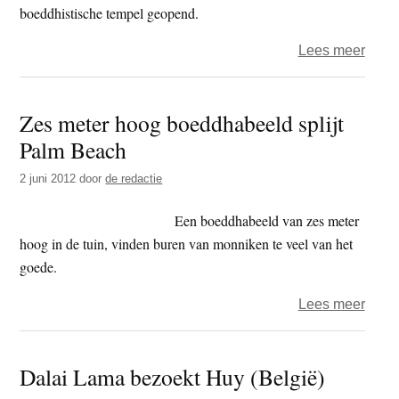
boeddhistische tempel geopend.
over
Lees meer
Groot
boedd
Zes meter hoog boeddhabeeld splijt
temp
Palm Beach
van
Euro
2 juni 2012
door
de redactie
Een boeddhabeeld van zes meter
hoog in de tuin, vinden buren van monniken te veel van het
goede.
over
Lees meer
Zes
mete
Dalai Lama bezoekt Huy (België)
hoog
boed