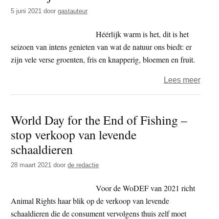
voor
5 juni 2021
door
gastauteur
lichte
kooks
Héérlijk warm is het, dit is het
seizoen van intens genieten van wat de natuur ons biedt: er
zijn vele verse groenten, fris en knapperig, bloemen en fruit.
over
Lees meer
Het
is
World Day for the End of Fishing –
zomer
stop verkoop van levende
Tijd
voor
schaaldieren
lichte
28 maart 2021
door
de redactie
kooks
Voor de WoDEF van 2021 richt
Animal Rights haar blik op de verkoop van levende
schaaldieren die de consument vervolgens thuis zelf moet