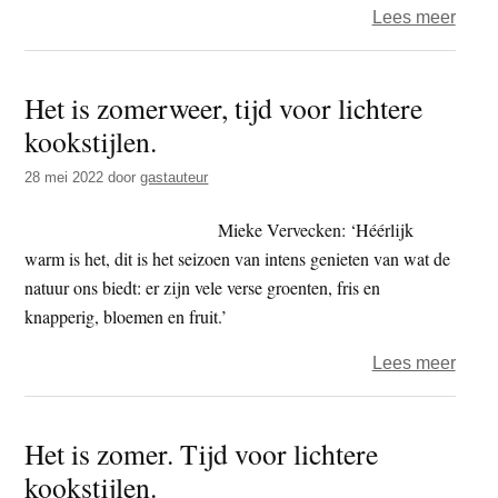
over
Lees meer
Acht
arbei
Het is zomerweer, tijd voor lichtere
–
kookstijlen.
‘be
here
28 mei 2022
door
gastauteur
now’
Mieke Vervecken: ‘Héérlijk
warm is het, dit is het seizoen van intens genieten van wat de
natuur ons biedt: er zijn vele verse groenten, fris en
knapperig, bloemen en fruit.’
over
Lees meer
Het
is
Het is zomer. Tijd voor lichtere
zome
kookstijlen.
tijd