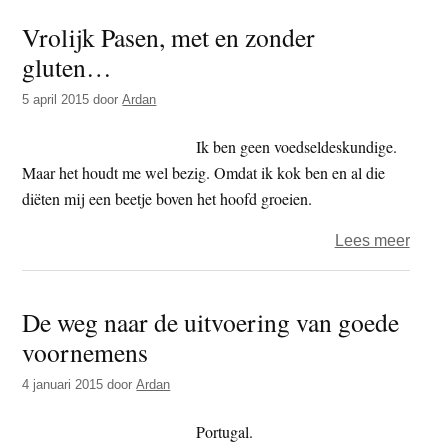
–
Vrolijk Pasen, met en zonder
Shoji
gluten…
Ryori
5 april 2015
door
Ardan
Ik ben geen voedseldeskundige.
Maar het houdt me wel bezig. Omdat ik kok ben en al die
diëten mij een beetje boven het hoofd groeien.
over
Lees meer
Vrolij
Pase
De weg naar de uitvoering van goede
met
voornemens
en
zond
4 januari 2015
door
Ardan
glut
Portugal.