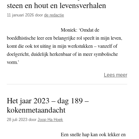
steen en hout en levensverhalen
t
e
e
s
11 januari 2026
door
de redactie
i
Moniek: ‘Omdat de
t
boeddhistische leer een belangrijke rol speelt in mijn leven,
e
komt die ook tot uiting in mijn werkstukken – vanzelf of
doelgericht, duidelijk herkenbaar of in meer symbolische
vorm.’
over
Lees meer
Moni
Noor
Het jaar 2023 – dag 189 –
–
kokenmetaandacht
sculp
van
28 juli 2023
door
Joop Ha Hoek
steen
en
Een snelle hap kan ook lekker en