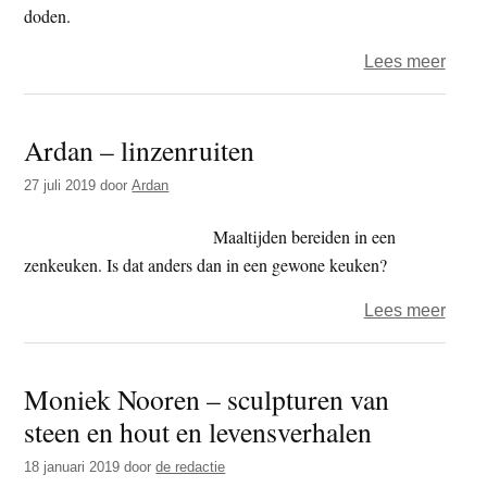
doden.
over
Lees meer
Worl
Day
Ardan – linzenruiten
for
the
27 juli 2019
door
Ardan
End
of
Maaltijden bereiden in een
Fishi
zenkeuken. Is dat anders dan in een gewone keuken?
–
over
Lees meer
stop
Arda
verk
–
van
Moniek Nooren – sculpturen van
linze
leve
steen en hout en levensverhalen
schaa
18 januari 2019
door
de redactie