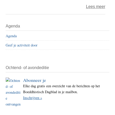
over
Lees meer
De
weg
Primaire
Agenda
naar
Sidebar
de
Agenda
uitvo
Geef je activiteit door
van
goed
voor
Ochtend- of avondeditie
Abonneer je
Elke dag gratis een overzicht van de berichten op het
Boeddhistisch Dagblad in je mailbox.
Inschrijven »