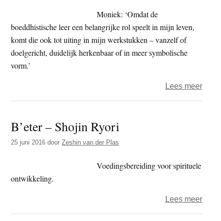
Moniek: ‘Omdat de
boeddhistische leer een belangrijke rol speelt in mijn leven,
komt die ook tot uiting in mijn werkstukken – vanzelf of
doelgericht, duidelijk herkenbaar of in meer symbolische
vorm.’
over
Lees meer
Moni
Noor
B’eter – Shojin Ryori
–
sculp
25 juni 2016
door
Zeshin van der Plas
van
steen
Voedingsbereiding voor spirituele
en
ontwikkeling.
hout
over
Lees meer
en
B’ete
leven