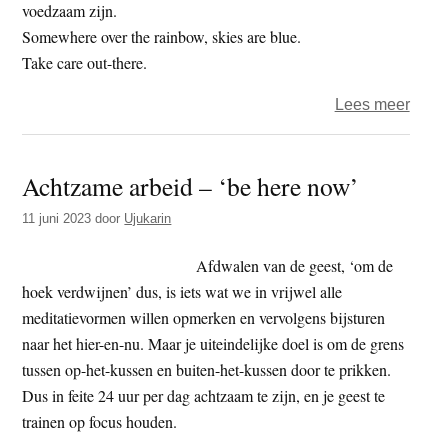
hout
voedzaam zijn.
en
Somewhere over the rainbow, skies are blue.
leven
Take care out-there.
over
Lees meer
Het
jaar
Achtzame arbeid – ‘be here now’
2023
–
11 juni 2023
door
Ujukarin
dag
189
Afdwalen van de geest, ‘om de
–
hoek verdwijnen’ dus, is iets wat we in vrijwel alle
koke
meditatievormen willen opmerken en vervolgens bijsturen
naar het hier-en-nu. Maar je uiteindelijke doel is om de grens
tussen op-het-kussen en buiten-het-kussen door te prikken.
Dus in feite 24 uur per dag achtzaam te zijn, en je geest te
trainen op focus houden.