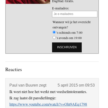
Dagblad. Gratis.
E-mailadres:
Wanneer wil je het overzicht
ontvangen?
's ochtends om 7:00
's avonds om 19:00
Lees
Reacties
Interacties
Paul van Buuren
zegt
5 april 2015 om 09:53
Ik weet niet hoe het werkt met voedselintoleranties.
Ik zag laatst dit parodiefilmpje:
https://www.youtube.com/watch?v=Oht9AEq1798