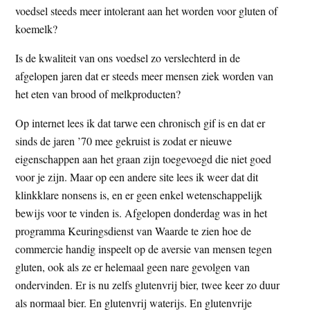
voedsel steeds meer intolerant aan het worden voor gluten of
t
e
koemelk?
e
s
i
Is de kwaliteit van ons voedsel zo verslechterd in de
t
afgelopen jaren dat er steeds meer mensen ziek worden van
e
het eten van brood of melkproducten?
Op internet lees ik dat tarwe een chronisch gif is en dat er
sinds de jaren ’70 mee gekruist is zodat er nieuwe
eigenschappen aan het graan zijn toegevoegd die niet goed
voor je zijn. Maar op een andere site lees ik weer dat dit
klinkklare nonsens is, en er geen enkel wetenschappelijk
bewijs voor te vinden is. Afgelopen donderdag was in het
programma Keuringsdienst van Waarde te zien hoe de
commercie handig inspeelt op de aversie van mensen tegen
gluten, ook als ze er helemaal geen nare gevolgen van
ondervinden. Er is nu zelfs glutenvrij bier, twee keer zo duur
als normaal bier. En glutenvrij waterijs. En glutenvrije