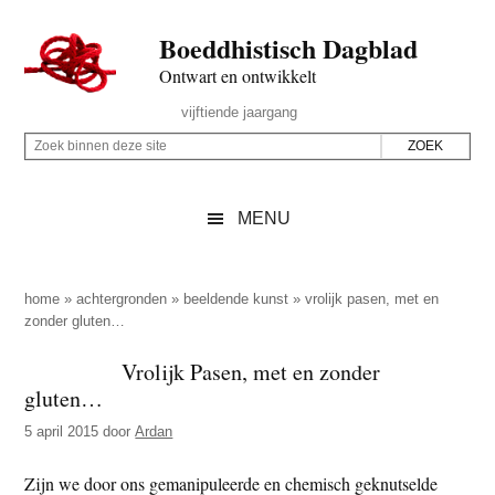
Door
Skip
Spring
Spring
Boeddhistisch Dagblad
naar
to
naar
naar
de
secondary
de
de
Ontwart en ontwikkelt
hoofd
menu
eerste
voettekst
Header
vijftiende jaargang
inhoud
sidebar
Rechts
Z
Z
o
o
e
e
MENU
k
k
b
o
i
p
home
»
achtergronden
»
beeldende kunst
»
vrolijk pasen, met en
n
zonder gluten…
d
n
e
Vrolijk Pasen, met en zonder
e
z
gluten…
n
e
d
5 april 2015
door
Ardan
s
e
i
Zijn we door ons gemanipuleerde en chemisch geknutselde
z