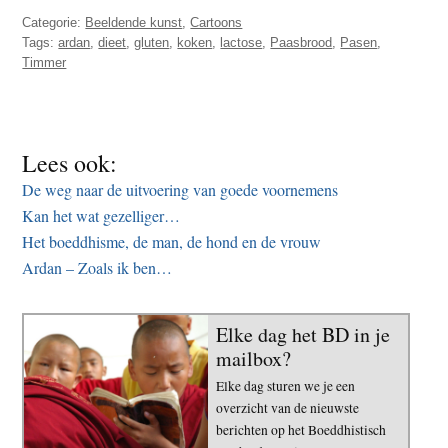
Categorie:
Beeldende kunst
,
Cartoons
Tags:
ardan
,
dieet
,
gluten
,
koken
,
lactose
,
Paasbrood
,
Pasen
,
Timmer
Lees ook:
De weg naar de uitvoering van goede voornemens
Kan het wat gezelliger…
Het boeddhisme, de man, de hond en de vrouw
Ardan – Zoals ik ben…
Elke dag het BD in je
mailbox?
Elke dag sturen we je een
overzicht van de nieuwste
berichten op het Boeddhistisch