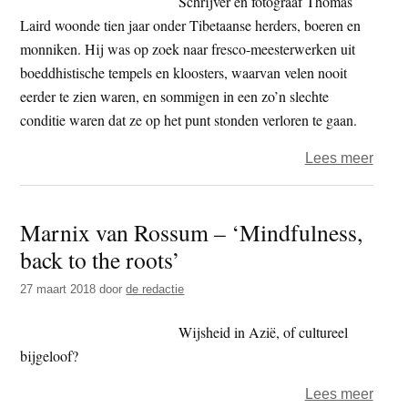
Schrijver en fotograaf Thomas
Laird woonde tien jaar onder Tibetaanse herders, boeren en
monniken. Hij was op zoek naar fresco-meesterwerken uit
boeddhistische tempels en kloosters, waarvan velen nooit
eerder te zien waren, en sommigen in een zo’n slechte
conditie waren dat ze op het punt stonden verloren te gaan.
over
Lees meer
Boek
over
Marnix van Rossum – ‘Mindfulness,
Tibe
back to the roots’
muurs
10.0
27 maart 2018
door
de redactie
euro
per
Wijsheid in Azië, of cultureel
stuk
bijgeloof?
over
Lees meer