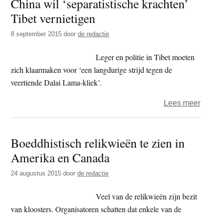
China wil ‘separatistische krachten’
onder
Tibet vernietigen
aan
nonn
8 september 2015
door
de redactie
verbe
Leger en politie in Tibet moeten
zich klaarmaken voor ‘een langdurige strijd tegen de
veertiende Dalai Lama-kliek’.
over
Lees meer
Chin
wil
Boeddhistisch relikwieën te zien in
‘sepa
Amerika en Canada
krach
Tibet
24 augustus 2015
door
de redactie
verni
Veel van de relikwieën zijn bezit
van kloosters. Organisatoren schatten dat enkele van de