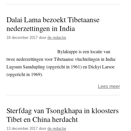
Marn
van
Dalai Lama bezoekt Tibetaanse
Ross
nederzettingen in India
–
‘Mind
18 december 2017
door
de redactie
back
to
Bylakuppe is een locatie van
the
twee nederzettingen voor Tibetaanse vluchtelingen in India:
roots’
Lugsum Samdupling (opgericht in 1961) en Dickyi Larsoe
(opgericht in 1969).
over
Lees meer
Dalai
Lam
Sterfdag van Tsongkhapa in kloosters
bezo
Tibet en China herdacht
Tibe
neder
13 december 2017
door
de redactie