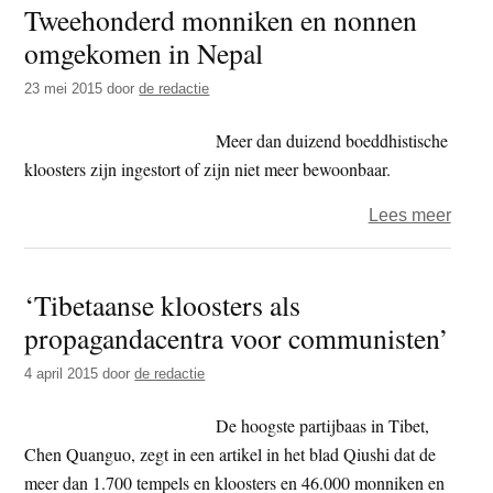
Tweehonderd monniken en nonnen
lid
omgekomen in Nepal
van
één
23 mei 2015
door
de redactie
Chin
natie’
Meer dan duizend boeddhistische
kloosters zijn ingestort of zijn niet meer bewoonbaar.
over
Lees meer
Twee
monn
‘Tibetaanse kloosters als
en
propagandacentra voor communisten’
nonn
omge
4 april 2015
door
de redactie
in
Nepa
De hoogste partijbaas in Tibet,
Chen Quanguo, zegt in een artikel in het blad Qiushi dat de
meer dan 1.700 tempels en kloosters en 46.000 monniken en