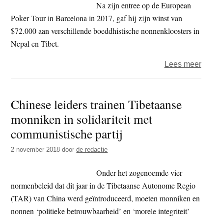
onder
Na zijn entree op de European
in
Poker Tour in Barcelona in 2017, gaf hij zijn winst van
kloos
$72.000 aan verschillende boeddhistische nonnenkloosters in
Nepal en Tibet.
over
Lees meer
‘Boed
poker
Chinese leiders trainen Tibetaanse
schen
monniken in solidariteit met
winst
aan
communistische partij
goed
2 november 2018
door
de redactie
doele
Onder het zogenoemde vier
normenbeleid dat dit jaar in de Tibetaanse Autonome Regio
(TAR) van China werd geïntroduceerd, moeten monniken en
nonnen ‘politieke betrouwbaarheid’ en ‘morele integriteit’