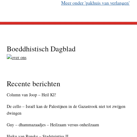
Meer onder 'pakhuis van verlangen'
Footer
Boeddhistisch Dagblad
Recente berichten
Column van Joop – Heil KI!
De cello – Israël kan de Palestijnen in de Gazastrook niet tot zwijgen
dwingen
Guy – dhammazaadjes – Heilzaam versus onheilzaam
Haiku van Renske – Stadstuintjes II