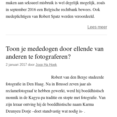
maken aan seksueel misbruik is wel degelijk mogelijk, zoals
in september 2016 een Belgische rechtbank bewees. Ook
medeplichtigen van Robert Spatz werden veroordeeld.
over
Lees meer
Boedd
sekte
Toon je mededogen door ellende van
veroo
anderen te fotograferen?
wege
seks
2 januari 2017
door
Joop Ha Hoek
misbr
Robert van den Berge studeerde
fotografie in Den Haag. Na in Brussel zeven jaar als
reclamefotograaf te hebben gewerkt, werd hij boeddhistisch
monnik in de Kagyu-pa traditie en stopte met fotografie. Van
zijn leraar ontving hij de boeddhistische naam Karma
Deunyeu Dorje –doet standvastig wat nodig is- .