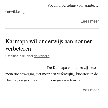
250
Voedingsbereiding voor spirituele
illega
ontwikkeling.
boedd
over
Lees meer
temp
B’ete
slop
–
Karmapa wil onderwijs aan nonnen
Shoji
verbeteren
Ryori
6 februari 2016
door
de redactie
De Karmapa vormt met zijn eco-
monastic beweging met meer dan vijfenvijftig kloosters in de
Himalaya-regio een centrum voor groen activisme.
over
Lees meer
Karm
wil