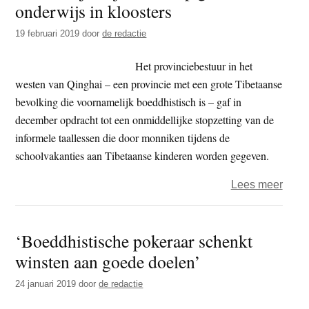
onderwijs in kloosters
t
e
e
s
19 februari 2019
door
de redactie
i
Het provinciebestuur in het
t
westen van Qinghai – een provincie met een grote Tibetaanse
e
bevolking die voornamelijk boeddhistisch is – gaf in
december opdracht tot een onmiddellijke stopzetting van de
informele taallessen die door monniken tijdens de
schoolvakanties aan Tibetaanse kinderen worden gegeven.
over
Lees meer
Chin
blijft
‘Boeddhistische pokeraar schenkt
bij
winsten aan goede doelen’
verb
op
24 januari 2019
door
de redactie
geve