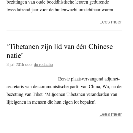
bezittingen van oude boeddhistische leraren gedurende
tweeduizend jaar voor de buitenwacht onzichtbaar waren.
over
Lees meer
Boedd
relik
‘Tibetanen zijn lid van één Chinese
te
natie’
zien
in
3 juli 2015
door
de redactie
Amer
en
Eerste plaatsvervangend adjunct-
Cana
secretaris van de communistische partij van China, Wu, na de
bezetting van Tibet: ‘Miljoenen Tibetanen veranderden van
lijfeigenen in mensen die hun eigen lot bepalen’.
over
Lees meer
‘Tibe
zijn