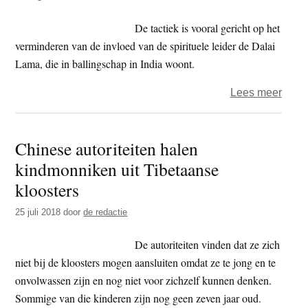
monn
tot
De tactiek is vooral gericht op het
patri
verminderen van de invloed van de spirituele leider de Dalai
Lama, die in ballingschap in India woont.
over
Lees meer
Chin
gaat
Chinese autoriteiten halen
druk
kindmonniken uit Tibetaanse
op
Tibe
kloosters
separ
25 juli 2018
door
de redactie
opvo
De autoriteiten vinden dat ze zich
niet bij de kloosters mogen aansluiten omdat ze te jong en te
onvolwassen zijn en nog niet voor zichzelf kunnen denken.
Sommige van die kinderen zijn nog geen zeven jaar oud.