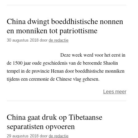
De
vegg
China dwingt boeddhistische nonnen
lama’
en monniken tot patriottisme
van
Tibet
30 augustus 2018
door
de redactie
Deze week werd voor het eerst in
de 1500 jaar oude geschiedenis van de beroemde Shaolin
tempel in de provincie Henan door boeddhistische monniken
tijdens een ceremonie de Chinese vlag gehesen.
over
Lees meer
Chin
dwing
China gaat druk op Tibetaanse
boedd
separatisten opvoeren
nonn
en
29 augustus 2018
door
de redactie