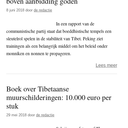
boven aanbidding goden
van
8 juni 2018
door
de redactie
insp
om
In een rapport van de
het
communistische partij staat dat boeddhistische tempels een
Tibe
sleutelrol spelen in de stabiliteit van Tibet. Peking ziet
boed
trainingen als een belangrijk middel om het beleid onder
onde
monniken en nonnen te propageren.
contr
over
Lees meer
te
Chin
krijg
–
Boek over Tibetaanse
trouw
muurschilderingen: 10.000 euro per
aan
comm
stuk
bove
29 mei 2018
door
de redactie
aanb
gode