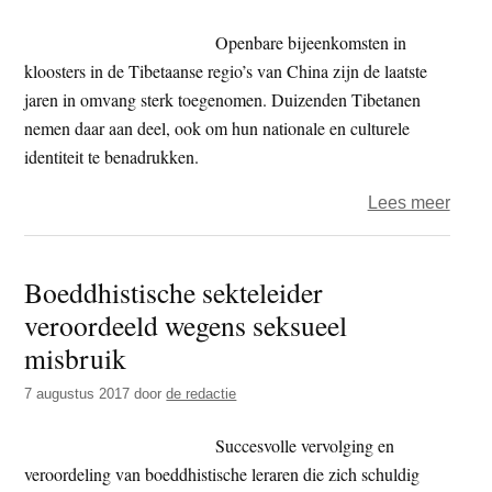
in
India
Openbare bijeenkomsten in
kloosters in de Tibetaanse regio’s van China zijn de laatste
jaren in omvang sterk toegenomen. Duizenden Tibetanen
nemen daar aan deel, ook om hun nationale en culturele
identiteit te benadrukken.
over
Lees meer
Sterf
van
Boeddhistische sekteleider
Tson
veroordeeld wegens seksueel
in
kloos
misbruik
Tibet
7 augustus 2017
door
de redactie
en
Chin
Succesvolle vervolging en
herda
veroordeling van boeddhistische leraren die zich schuldig