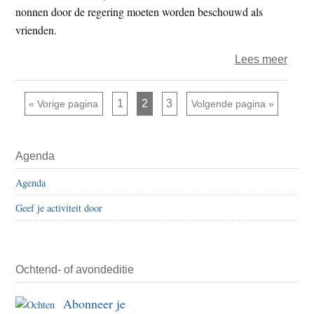
nonnen door de regering moeten worden beschouwd als
vrienden.
over
Lees meer
‘Tibe
kloos
Pagina
Pagina
Pagina
Ga naar
1
2
3
Ga naar
«
Vorige pagina
Volgende pagina »
als
prop
Primaire
voor
Agenda
Sidebar
comm
Agenda
Geef je activiteit door
Ochtend- of avondeditie
Abonneer je