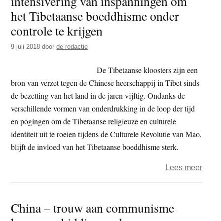
intensivering van inspanningen om
novi
het Tibetaanse boeddhisme onder
kloos
controle te krijgen
uit
9 juli 2018
door
de redactie
De Tibetaanse kloosters zijn een
bron van verzet tegen de Chinese heerschappij in Tibet sinds
de bezetting van het land in de jaren vijftig. Ondanks de
verschillende vormen van onderdrukking in de loop der tijd
en pogingen om de Tibetaanse religieuze en culturele
identiteit uit te roeien tijdens de Culturele Revolutie van Mao,
blijft de invloed van het Tibetaanse boeddhisme sterk.
over
Lees meer
Comm
partij
China – trouw aan communisme
China
inten