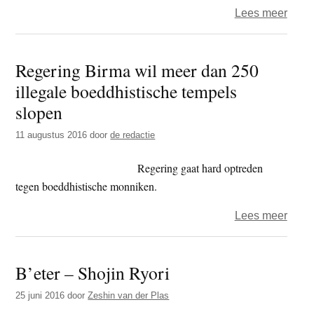
over
Lees meer
Toon
je
Regering Birma wil meer dan 250
mede
illegale boeddhistische tempels
door
ellen
slopen
van
11 augustus 2016
door
de redactie
ande
te
Regering gaat hard optreden
fotog
tegen boeddhistische monniken.
over
Lees meer
Rege
Birm
B’eter – Shojin Ryori
wil
meer
25 juni 2016
door
Zeshin van der Plas
dan