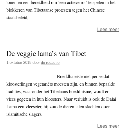
tonen en een bereidheid om ‘een actieve rol’ te spelen in het
blokkeren van Tibetaanse protesten tegen het Chinese
staatsbeleid,
over
Lees meer
Chin
leide
De veggie lama’s van Tibet
train
Tibe
1 oktober 2018
door
de redactie
monn
in
Boeddha eiste niet per se dat
solida
kloosterlingen vegetariërs moesten zijn, en binnen bepaalde
met
tradities, waaronder het Tibetaans boeddhisme, wordt er
comm
vlees gegeten in hun kloosters. Naar verluidt is ook de Dalai
partij
Lama een vleeseter, hij zou de dieren laten slachten door
islamitische slagers.
over
Lees meer