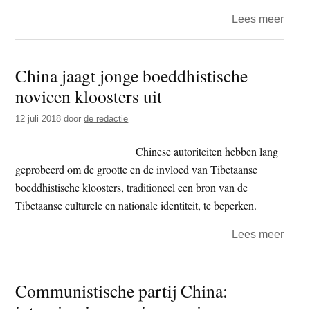
over
Lees meer
Chin
autor
China jaagt jonge boeddhistische
hale
novicen kloosters uit
kind
uit
12 juli 2018
door
de redactie
Tibe
kloos
Chinese autoriteiten hebben lang
geprobeerd om de grootte en de invloed van Tibetaanse
boeddhistische kloosters, traditioneel een bron van de
Tibetaanse culturele en nationale identiteit, te beperken.
over
Lees meer
Chin
jaagt
Communistische partij China:
jong
boedd