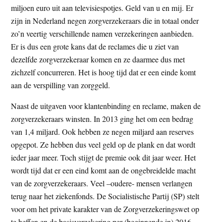
miljoen euro uit aan televisiespotjes. Geld van u en mij. Er
t
e
zijn in Nederland negen zorgverzekeraars die in totaal onder
e
s
zo’n veertig verschillende namen verzekeringen aanbieden.
i
Er is dus een grote kans dat de reclames die u ziet van
t
dezelfde zorgverzekeraar komen en ze daarmee dus met
e
zichzelf concurreren. Het is hoog tijd dat er een einde komt
aan de verspilling van zorggeld.
Naast de uitgaven voor klantenbinding en reclame, maken de
zorgverzekeraars winsten. In 2013 ging het om een bedrag
van 1,4 miljard. Ook hebben ze negen miljard aan reserves
opgepot. Ze hebben dus veel geld op de plank en dat wordt
ieder jaar meer. Toch stijgt de premie ook dit jaar weer. Het
wordt tijd dat er een eind komt aan de ongebreidelde macht
van de zorgverzekeraars. Veel –oudere- mensen verlangen
terug naar het ziekenfonds. De Socialistische Partij (SP) stelt
voor om het private karakter van de Zorgverzekeringswet op
te heffen en de basisverzekering per (beginnende in) 2016