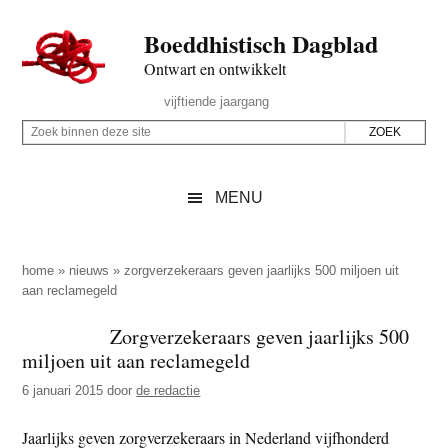
Door
Skip
Spring
Spring
Boeddhistisch Dagblad
naar
to
naar
naar
de
secondary
de
de
Ontwart en ontwikkelt
hoofd
menu
eerste
voettekst
Header
vijftiende jaargang
inhoud
sidebar
Rechts
Z
Z
o
o
e
e
MENU
k
k
b
o
i
p
home
»
nieuws
»
zorgverzekeraars geven jaarlijks 500 miljoen uit
n
aan reclamegeld
d
n
e
Zorgverzekeraars geven jaarlijks 500
e
z
miljoen uit aan reclamegeld
n
e
d
6 januari 2015
door
de redactie
s
e
i
Jaarlijks geven zorgverzekeraars in Nederland vijfhonderd
z