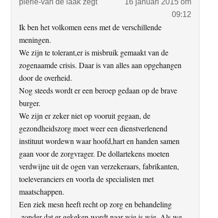
pierie-van de laak
zegt
16 januari 2015 om
09:12
Ik ben het volkomen eens met de verschillende
meningen.
We zijn te tolerant,er is misbruik gemaakt van de
zogenaamde crisis. Daar is van alles aan opgehangen
door de overheid.
Nog steeds wordt er een beroep gedaan op de brave
burger.
We zijn er zeker niet op vooruit gegaan, de
gezondheidszorg moet weer een dienstverlenend
instituut wordewn waar hoofd,hart en handen samen
gaan voor de zorgvrager. De dollartekens moeten
verdwijne uit de ogen van verzekeraars, fabrikanten,
toeleveranciers en voorla de specialisten met
maatschappen.
Een ziek mesn heeft recht op zorg en behandeling
,zonder dat er gekeken wordt naar wie is wie. Als we