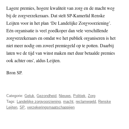
Lagere premies, hogere kwaliteit van zorg en de macht weg
bij de zorgverzekeraars. Dat stelt SP-Kamerlid Renske
Leijten voor in het plan ‘De Landelijke Zorgvoorziening’.
Eén organisatie is veel goedkoper dan vele verschillende
zorgverzekeraars en omdat we het publiek organiseren is het
niet meer nodig om zoveel premiegeld op te potten. Daarbij
laten we de tijd van winst maken met duur betaalde premies
ook achter ons’, aldus Leijten.
Bron SP.
Categorie:
Geluk
,
Gezondheid
,
Nieuws
,
Politiek
,
Zorg
Tags:
Landelijke zorgvoorziening
,
macht
,
reclamegeld
,
Renske
Leijten
,
SP
,
verzekeringsmaatschappijen