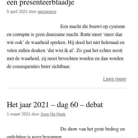
een presenteerblaadje
5 april 2021
door
gastauteur
Een macht die bouwt op cynisme
en corruptie is geen duurzame macht. Rutte moet ‘meer dan
wie ook’ de waarheid spreken. Hij deed het niet helemaal en
velen zullen denken ‘dat wist ik al’. Zo gaat het echter nooit
met de waarheid, zij moet bevochten worden en dan worden
de consequenties beter zichtbaar.
over
Lees meer
Jasp
Scha
Het jaar 2021 – dag 60 – debat
–
Twee
1 maart 2021
door
Joop Ha Hoek
fatale
C’s
De show van het grote bedrog en
op
oplichting is weer begonnen.