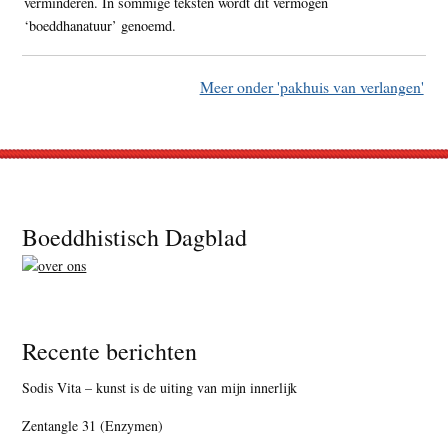
verminderen. In sommige teksten wordt dit vermogen
‘boeddhanatuur’ genoemd.
Meer onder 'pakhuis van verlangen'
Footer
Boeddhistisch Dagblad
Recente berichten
Sodis Vita – kunst is de uiting van mijn innerlijk
Zentangle 31 (Enzymen)