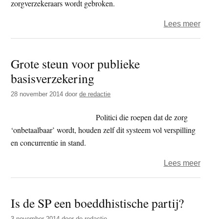
zorgverzekeraars wordt gebroken.
over
Lees meer
Zorgv
geve
Grote steun voor publieke
jaarli
basisverzekering
500
miljo
28 november 2014
door
de redactie
uit
aan
Politici die roepen dat de zorg
recl
‘onbetaalbaar’ wordt, houden zelf dit systeem vol verspilling
en concurrentie in stand.
over
Lees meer
Grote
steun
Is de SP een boeddhistische partij?
voor
publi
3 november 2014
door
de redactie