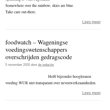
een
Somewhere over the rainbow, skies are blue.
prese
Take care out-there.
over
Lees meer
Het
jaar
foodwatch – Wageningse
2021
voedingswetenschappers
–
dag
overschrijden gedragscode
60
5 november 2020
door
de redactie
–
deba
Helft bijzonder hoogleraren
voeding WUR niet transparant over nevenwerkzaamheden.
over
Lees meer
food
–