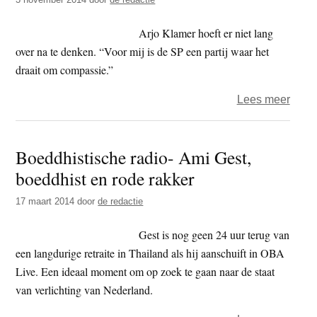
basis
Arjo Klamer hoeft er niet lang
over na te denken. “Voor mij is de SP een partij waar het
draait om compassie.”
over
Lees meer
Is
de
Boeddhistische radio- Ami Gest,
SP
boeddhist en rode rakker
een
boedd
17 maart 2014
door
de redactie
partij
Gest is nog geen 24 uur terug van
een langdurige retraite in Thailand als hij aanschuift in OBA
Live. Een ideaal moment om op zoek te gaan naar de staat
van verlichting van Nederland.