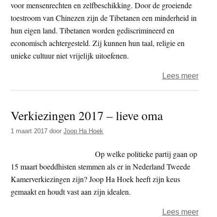
aan
voor mensenrechten en zelfbeschikking. Door de groeiende
wijsh
toestroom van Chinezen zijn de Tibetanen een minderheid in
koppe
hun eigen land. Tibetanen worden gediscrimineerd en
(5)
economisch achtergesteld. Zij kunnen hun taal, religie en
unieke cultuur niet vrijelijk uitoefenen.
over
Lees meer
ICT
–
Verkiezingen 2017 – lieve oma
‘Geef
Tibet
1 maart 2017
door
Joop Ha Hoek
een
plek
Op welke politieke partij gaan op
in
15 maart boeddhisten stemmen als er in Nederland Tweede
de
Kamerverkiezingen zijn? Joop Ha Hoek heeft zijn keus
Nede
gemaakt en houdt vast aan zijn idealen.
Chin
over
Lees meer
strate