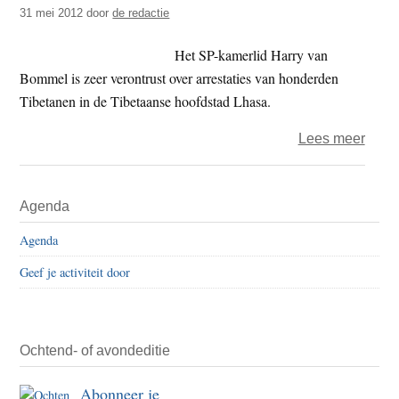
31 mei 2012
door
de redactie
leve
prog
Het SP-kamerlid Harry van
op
Bommel is zeer verontrust over arrestaties van honderden
tv
Tibetanen in de Tibetaanse hoofdstad Lhasa.
over
Lees meer
SP-
kamer
Primaire
Agenda
Van
Sidebar
Bomm
Agenda
eist
Geef je activiteit door
eerlij
beha
Tibe
Ochtend- of avondeditie
Abonneer je