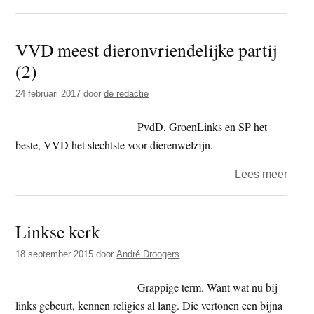
Verki
2017
VVD meest dieronvriendelijke partij
–
(2)
lieve
oma
24 februari 2017
door
de redactie
PvdD, GroenLinks en SP het
beste, VVD het slechtste voor dierenwelzijn.
over
Lees meer
VVD
mees
Linkse kerk
diero
partij
18 september 2015
door
André Droogers
(2)
Grappige term. Want wat nu bij
links gebeurt, kennen religies al lang. Die vertonen een bijna