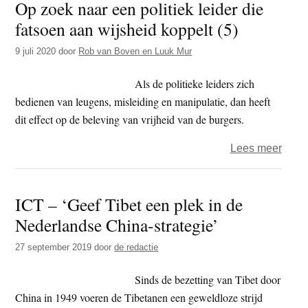
Op zoek naar een politiek leider die
Wage
fatsoen aan wijsheid koppelt (5)
voed
overs
9 juli 2020
door
Rob van Boven en Luuk Mur
gedr
Als de politieke leiders zich
bedienen van leugens, misleiding en manipulatie, dan heeft
dit effect op de beleving van vrijheid van de burgers.
over
Lees meer
Op
zoek
ICT – ‘Geef Tibet een plek in de
naar
Nederlandse China-strategie’
een
politi
27 september 2019
door
de redactie
leide
die
Sinds de bezetting van Tibet door
fatso
China in 1949 voeren de Tibetanen een geweldloze strijd