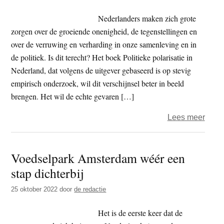
over
reali
Nederlanders maken zich grote
politi
zorgen over de groeiende onenigheid, de tegenstellingen en
over de verruwing en verharding in onze samenleving en in
de politiek. Is dit terecht? Het boek Politieke polarisatie in
Nederland, dat volgens de uitgever gebaseerd is op stevig
empirisch onderzoek, wil dit verschijnsel beter in beeld
brengen. Het wil de echte gevaren […]
over
Lees meer
Vert
in
Voedselpark Amsterdam wéér een
de
stap dichterbij
politi
is
25 oktober 2022
door
de redactie
zelf
politi
Het is de eerste keer dat de
gewo