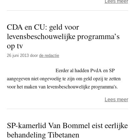
over
Lees meer
Boedd
radio
CDA en CU: geld voor
Ami
levensbeschouwelijke programma’s
Gest,
boedd
op tv
en
26 juni 2013
door
de redactie
rode
rakke
Eerder al hadden PvdA en SP
aangegeven niet ongevoelig te zijn om geld opzij te zetten
voor het maken van levensbeschouwelijke programma’s.
over
Lees meer
CDA
en
SP-kamerlid Van Bommel eist eerlijke
CU:
behandeling Tibetanen
geld
voor