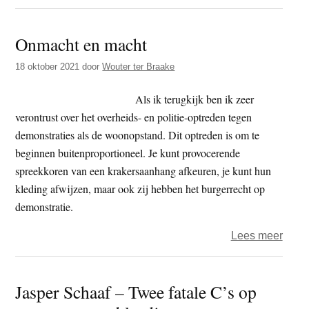
Peter
de
Onmacht en macht
wred
18 oktober 2021
door
Wouter ter Braake
Als ik terugkijk ben ik zeer
verontrust over het overheids- en politie-optreden tegen
demonstraties als de woonopstand. Dit optreden is om te
beginnen buitenproportioneel. Je kunt provocerende
spreekkoren van een krakersaanhang afkeuren, je kunt hun
kleding afwijzen, maar ook zij hebben het burgerrecht op
demonstratie.
over
Lees meer
Onma
en
Jasper Schaaf – Twee fatale C’s op
mach