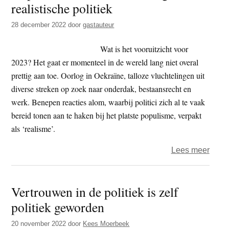
realistische politiek
t
e
e
s
28 december 2022
door
gastauteur
i
Wat is het vooruitzicht voor
t
2023? Het gaat er momenteel in de wereld lang niet overal
e
prettig aan toe. Oorlog in Oekraïne, talloze vluchtelingen uit
diverse streken op zoek naar onderdak, bestaansrecht en
werk. Benepen reacties alom, waarbij politici zich al te vaak
bereid tonen aan te haken bij het platste populisme, verpakt
als ‘realisme’.
over
Lees meer
Jasp
Scha
Vertrouwen in de politiek is zelf
–
politiek geworden
Fried
Enge
20 november 2022
door
Kees Moerbeek