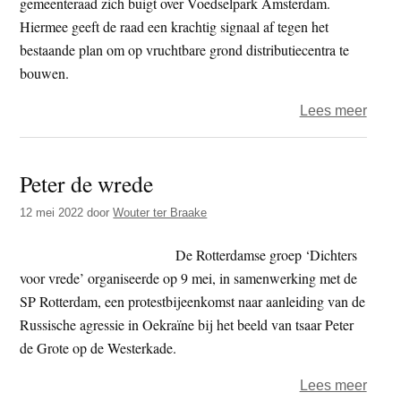
gemeenteraad zich buigt over Voedselpark Amsterdam.
Hiermee geeft de raad een krachtig signaal af tegen het
bestaande plan om op vruchtbare grond distributiecentra te
bouwen.
over
Lees meer
Voed
Amst
Peter de wrede
wéér
een
12 mei 2022
door
Wouter ter Braake
stap
dichte
De Rotterdamse groep ‘Dichters
voor vrede’ organiseerde op 9 mei, in samenwerking met de
SP Rotterdam, een protestbijeenkomst naar aanleiding van de
Russische agressie in Oekraïne bij het beeld van tsaar Peter
de Grote op de Westerkade.
over
Lees meer