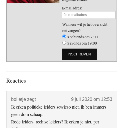
E-mailadres:
Wanneer wil je het overzicht
ontvangen?
's ochtends om 7:00
's avonds om 19:00
Lees
Reacties
Interacties
bolletje
zegt
9 juli 2020 om 12:53
Ik erken politieke leiders sowieso niet, ik ben immers
geen dom schaap.
Rode leiders, rechtse leiders? Ik erken je niet, per