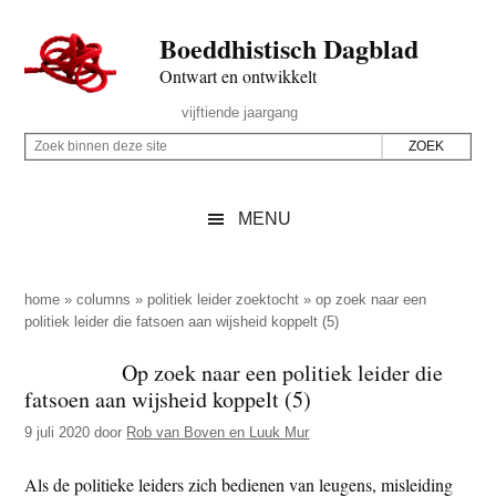
Door
Skip
Spring
Spring
Boeddhistisch Dagblad
naar
to
naar
naar
de
secondary
de
de
Ontwart en ontwikkelt
hoofd
menu
eerste
voettekst
Header
vijftiende jaargang
inhoud
sidebar
Rechts
Z
Z
o
o
e
e
MENU
k
k
b
o
i
p
home
»
columns
»
politiek leider zoektocht
»
op zoek naar een
n
politiek leider die fatsoen aan wijsheid koppelt (5)
d
n
e
Op zoek naar een politiek leider die
e
z
fatsoen aan wijsheid koppelt (5)
n
e
d
9 juli 2020
door
Rob van Boven en Luuk Mur
s
e
i
Als de politieke leiders zich bedienen van leugens, misleiding
z