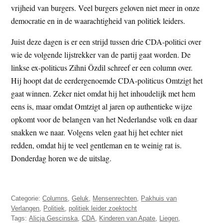
vrijheid van burgers. Veel burgers geloven niet meer in onze
democratie en in de waarachtigheid van politiek leiders.
Juist deze dagen is er een strijd tussen drie CDA-politici over
wie de volgende lijstrekker van de partij gaat worden. De
linkse ex-politicus Zihni Özdil schreef er een column over.
Hij hoopt dat de eerdergenoemde CDA-politicus Omtzigt het
gaat winnen. Zeker niet omdat hij het inhoudelijk met hem
eens is, maar omdat Omtzigt al jaren op authentieke wijze
opkomt voor de belangen van het Nederlandse volk en daar
snakken we naar. Volgens velen gaat hij het echter niet
redden, omdat hij te veel gentleman en te weinig rat is.
Donderdag horen we de uitslag.
Categorie:
Columns
,
Geluk
,
Mensenrechten
,
Pakhuis van
Verlangen
,
Politiek
,
politiek leider zoektocht
Tags:
Alicja Gescinska
,
CDA
,
Kinderen van Apate
,
Liegen
,