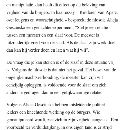
en manipulatie, dan heeft dit effect op de beleving van
t
e
vrijheid van de burgers. In haar essay – Kinderen van Apate,
e
s
over leugens en waarachtigheid – bespreekt de filosofe Alicja
i
Gescinska een gedachtenexperiment: “Stel je een relatie
t
tussen een meester en een slaaf voor. De meester is
e
uitzonderlijk goed voor de slaaf. Als de slaaf zijn werk doet,
dan kan hij verder doen en laten wat hij wil”.
De vraag die je kan stellen is of de slaaf in deze situatie vrij
is. Volgens de filosofe is dat niet het geval. Het besef van de
ongelijke machtsverhouding, de meester kan zijn wil
eenzijdig opleggen, is voldoende voor de slaaf om zich
anders te gedragen dan in een gelijkwaardige relatie.
Volgens Alicja Gescinska hebben misleidende politiek
leiders een knechtende werking op de burgers. Wie
gemanipuleerd wordt, ziet zich in zijn vrijheid aangetast. Een
voorbeeld ter verduidelijking. In ons eigen land is er strijd