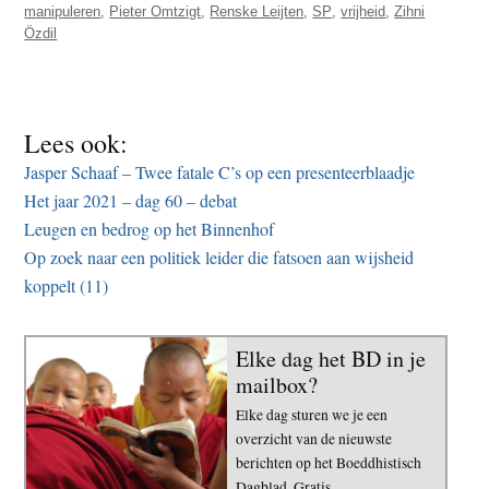
manipuleren
,
Pieter Omtzigt
,
Renske Leijten
,
SP
,
vrijheid
,
Zihni
Özdil
Lees ook:
Jasper Schaaf – Twee fatale C’s op een presenteerblaadje
Het jaar 2021 – dag 60 – debat
Leugen en bedrog op het Binnenhof
Op zoek naar een politiek leider die fatsoen aan wijsheid
koppelt (11)
Elke dag het BD in je
mailbox?
Elke dag sturen we je een
overzicht van de nieuwste
berichten op het Boeddhistisch
Dagblad. Gratis.