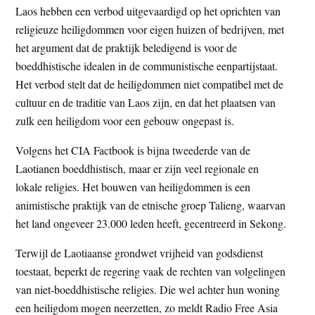
Laos hebben een verbod uitgevaardigd op het oprichten van
t
e
religieuze heiligdommen voor eigen huizen of bedrijven, met
e
s
het argument dat de praktijk beledigend is voor de
i
boeddhistische idealen in de communistische eenpartijstaat.
t
Het verbod stelt dat de heiligdommen niet compatibel met de
e
cultuur en de traditie van Laos zijn, en dat het plaatsen van
zulk een heiligdom voor een gebouw ongepast is.
Volgens het CIA Factbook is bijna tweederde van de
Laotianen boeddhistisch, maar er zijn veel regionale en
lokale religies. Het bouwen van heiligdommen is een
animistische praktijk van de etnische groep Talieng, waarvan
het land ongeveer 23.000 leden heeft, gecentreerd in Sekong.
Terwijl de Laotiaanse grondwet vrijheid van godsdienst
toestaat, beperkt de regering vaak de rechten van volgelingen
van niet-boeddhistische religies. Die wel achter hun woning
een heiligdom mogen neerzetten, zo meldt Radio Free Asia