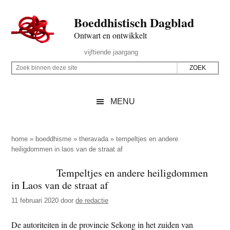
Door
Skip
Spring
Spring
Boeddhistisch Dagblad
naar
to
naar
naar
de
secondary
de
de
Ontwart en ontwikkelt
hoofd
menu
eerste
voettekst
Header
vijftiende jaargang
inhoud
sidebar
Rechts
Z
Z
o
o
e
e
MENU
k
k
b
o
i
p
home
»
boeddhisme
»
theravada
»
tempeltjes en andere
n
heiligdommen in laos van de straat af
d
n
e
Tempeltjes en andere heiligdommen
e
z
in Laos van de straat af
n
e
d
11 februari 2020
door
de redactie
s
e
i
De autoriteiten in de provincie Sekong in het zuiden van
z