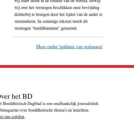
wij ieder delen in de rotheid van de wereld, terwijl
wij over het vermogen beschikken onze bevrijding
dichterbij te brengen door het lijden van de ander te
verminderen. In sommige teksten wordt dit
vermogen ‘boeddhanatuur’ genoemd.
Meer onder 'pakhuis van verlangen'
ver het BD
t Boeddhistisch Dagblad is een onafhankelijk journalistiek
bmagazine over boeddhistische thema’s en inzichten.
es ons colofon
.