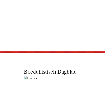
Footer
Boeddhistisch Dagblad