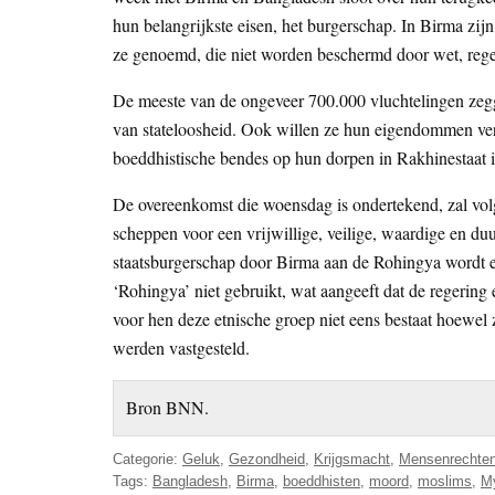
hun belangrijkste eisen, het burgerschap. In Birma zij
ze genoemd, die niet worden beschermd door wet, reger
De meeste van de ongeveer 700.000 vluchtelingen zegg
van stateloosheid. Ook willen ze hun eigendommen verg
boeddhistische bendes op hun dorpen in Rakhinestaat 
De overeenkomst die woensdag is ondertekend, zal v
scheppen voor een vrijwillige, veilige, waardige en d
staatsburgerschap door Birma aan de Rohingya wordt er
‘Rohingya’ niet gebruikt, wat aangeeft dat de regering 
voor hen deze etnische groep niet eens bestaat hoewel
werden vastgesteld.
Bron BNN.
Categorie:
Geluk
,
Gezondheid
,
Krijgsmacht
,
Mensenrechte
Tags:
Bangladesh
,
Birma
,
boeddhisten
,
moord
,
moslims
,
M