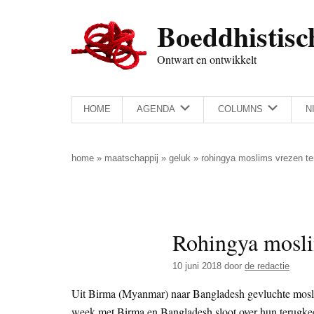
Door
Skip
Spring
Spring
Boeddhistisc
naar
to
naar
naar
de
secondary
de
de
Ontwart en ontwikkelt
hoofd
menu
eerste
voettekst
inhoud
sidebar
HOME
AGENDA
COLUMNS
N
home
»
maatschappij
»
geluk
»
rohingya moslims vrezen te
Rohingya mosli
10 juni 2018
door
de redactie
Uit Birma (Myanmar) naar Bangladesh gevluchte mosli
week met Birma en Bangladesh sloot over hun terugkee