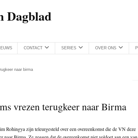
h Dagblad
IEUWS
CONTACT
SERIES
OVER ONS
P
rugkeer naar birma
ms vrezen terugkeer naar Birma
m Rohingya zijn teleurgesteld over een overeenkomst die de VN deze
r naar Birma. Ze zeggen dat de overeenkomst niet voldoet aan een van