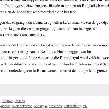
n de Rohingya stateloze burgers- illegale migranten uit Bangladesh wor
ing en de boeddhistische meerderheid in het land.
en dat ze graag naar Birma terug willen keren maar vrezen de gevolge
oed krijgen die verloren gingen bij aanvallen van het leger en
in Birma sinds augustus 2017.
olgens de VN een samenwerkingskader creëren dat de voorwaarden moe
uurzame repatriëring van de Rohingya. Het ontzeggen van het
 niet in genoemd. In de verklaring die Birma uitgaf werd zelfs het wo
en de boeddhistische meerderheid van het land volharden in het feit dat
 ze al honderden jaren in Birma wonen, voordat de huidige landsgrenze
n
,
Nieuws
,
Politiek
yanmar
,
overeenkomst
,
Rohingya
,
stateloos
,
verkrachting
,
VN