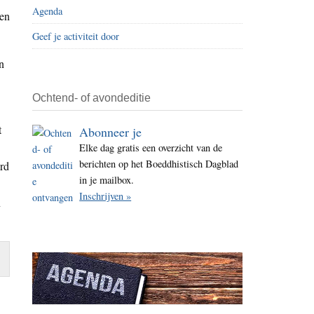
Agenda
i
den
t
Geef je activiteit door
e
n
Ochtend- of avondeditie
t
Abonneer je
Elke dag gratis een overzicht van de
berichten op het Boeddhistisch Dagblad
ord
in je mailbox.
Inschrijven »
n