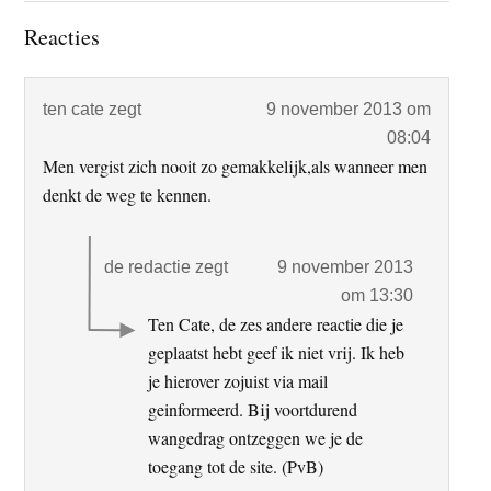
Lees
Reacties
Interacties
ten cate
zegt
9 november 2013 om
08:04
Men vergist zich nooit zo gemakkelijk,als wanneer men
denkt de weg te kennen.
de redactie
zegt
9 november 2013
om 13:30
Ten Cate, de zes andere reactie die je
geplaatst hebt geef ik niet vrij. Ik heb
je hierover zojuist via mail
geinformeerd. Bij voortdurend
wangedrag ontzeggen we je de
toegang tot de site. (PvB)