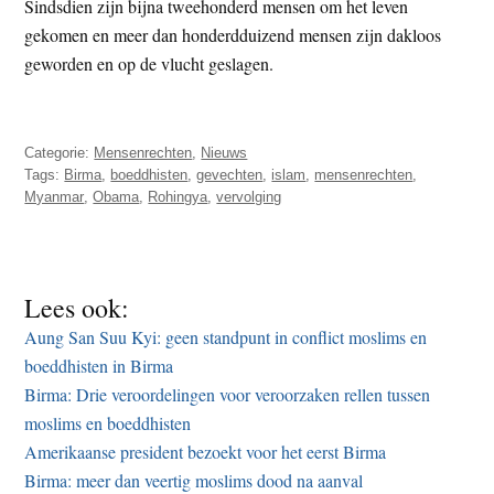
Sindsdien zijn bijna tweehonderd mensen om het leven
gekomen en meer dan honderdduizend mensen zijn dakloos
geworden en op de vlucht geslagen.
Categorie:
Mensenrechten
,
Nieuws
Tags:
Birma
,
boeddhisten
,
gevechten
,
islam
,
mensenrechten
,
Myanmar
,
Obama
,
Rohingya
,
vervolging
Lees ook:
Aung San Suu Kyi: geen standpunt in conflict moslims en
boeddhisten in Birma
Birma: Drie veroordelingen voor veroorzaken rellen tussen
moslims en boeddhisten
Amerikaanse president bezoekt voor het eerst Birma
Birma: meer dan veertig moslims dood na aanval