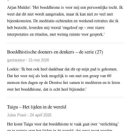
Arjan Mulder: 'Het boeddhisme is voor mij een persoonlijke tocht. Ik
weet dat dit niet wordt aangeraden, maar ik kan niet zo veel met
bijeenkomsten. De meditatie-ochtenden en weekend-retraites die ik
heb bezocht, leverden mij vooral 'ongeloof op – over starre
interpretaties en rituelen, met weinig ruimte voor gesprek.'
Boeddhistische doeners en denkers – de serie (27)
gastauteur - 15 mei 2026
Loekie: 'Ik ben ook heel dankbaar dat dit op mijn pad is gekomen.
Dat het voor mij als leek mogelijk is om met een groep van 60
mensen tien dagen op de Drentse hei samen te mediteren en te leren
over het boeddhisme, dat is echt heel bijzonder.’
Taigu – Het lijden in de wereld
Jules Prast - 24 april 2026
Het komt Taigu voor dat boeddhisme te vaak gaat over ‘verlichting’
en te weinig over het lijden in de wereld, dat eerst moet worden