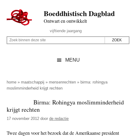
Door
Skip
Spring
Spring
Boeddhistisch Dagblad
naar
to
naar
naar
de
secondary
de
de
Ontwart en ontwikkelt
hoofd
menu
eerste
voettekst
Header
vijftiende jaargang
inhoud
sidebar
Rechts
Z
Z
o
o
e
e
MENU
k
k
b
o
i
p
home
»
maatschappij
»
mensenrechten
»
birma: rohingya
n
moslimminderheid krijgt rechten
d
n
e
Birma: Rohingya moslimminderheid
e
z
krijgt rechten
n
e
d
17 november 2012
door
de redactie
s
e
i
Twee dagen voor het bezoek dat de Amerikaanse president
z