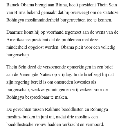
Barack Obama brengt aan Birma, heeft president Thein Sein
t
e
van Birma bekend gemaakt dat hij overweegt om de stateloze
e
s
Rohingya moslimminderheid burgerrechten toe te kennen.
i
t
Daarmee komt hij op voorhand tegemoet aan de wens van de
e
Amerikaanse president dat de problemen met deze
minderheid opgelost worden. Obama pleit voor een volledig
burgerschap
Thein Sein deed de verzoenende opmerkingen in een brief
aan de Verenigde Naties op vrijdag. In de brief zegt hij dat
zijn regering bereid is om omstreden kwesties als
burgerschap, werkvergunningen en vrij verkeer voor de
Rohingya bespreekbaar te maken.
De gevechten tussen Rakhine boeddhisten en Rohingya
moslims braken in juni uit, nadat drie moslims een
boeddhistische vrouw hadden verkracht en vermoord.