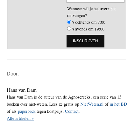
Wanneer wil je het overzicht
ontvangen?
's ochtends om 7:00
's avonds om 19:00
Primaire
Door:
Sidebar
Hans van Dam
Hans van Dam is de auteur van de Agnosereeks, een serie van 13
boeken over niet-weten. Lees ze gratis op
NietWeten.nl
of
in het BD
of als
paperback
tegen kostprijs.
Contact
.
Alle artikelen »