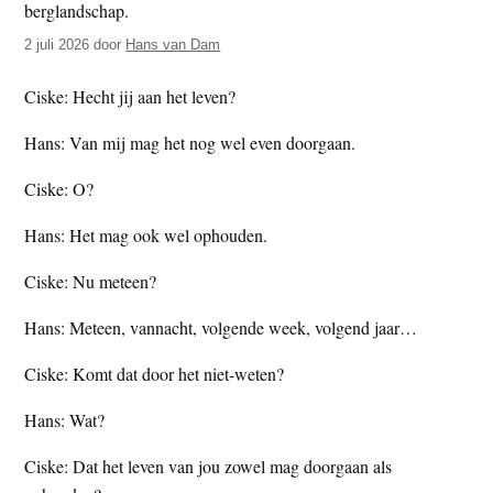
t
e
2 juli 2026
door
Hans van Dam
e
s
i
Ciske: Hecht jij aan het leven?
t
e
Hans: Van mij mag het nog wel even doorgaan.
Ciske: O?
Hans: Het mag ook wel ophouden.
Ciske: Nu meteen?
Hans: Meteen, vannacht, volgende week, volgend jaar…
Ciske: Komt dat door het niet-weten?
Hans: Wat?
Ciske: Dat het leven van jou zowel mag doorgaan als