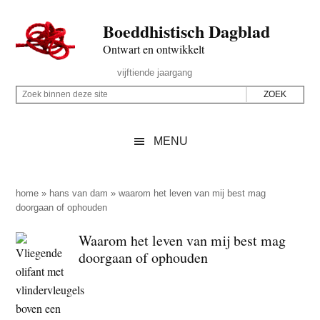
Door
Skip
Spring
Spring
Boeddhistisch Dagblad
naar
to
naar
naar
de
secondary
de
de
Ontwart en ontwikkelt
hoofd
menu
eerste
voettekst
Header
vijftiende jaargang
inhoud
sidebar
Rechts
Z
Z
o
o
e
e
MENU
k
k
b
o
i
p
home
»
hans van dam
»
waarom het leven van mij best mag
n
doorgaan of ophouden
d
n
e
Waarom het leven van mij best mag
e
z
doorgaan of ophouden
n
e
d
s
e
i
z