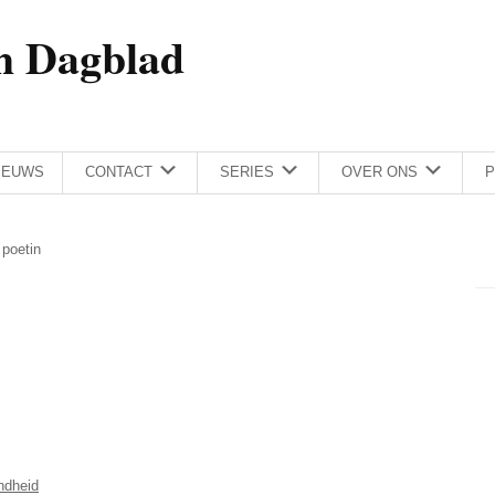
h Dagblad
IEUWS
CONTACT
SERIES
OVER ONS
P
 poetin
ndheid