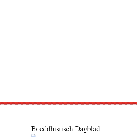
Footer
Boeddhistisch Dagblad