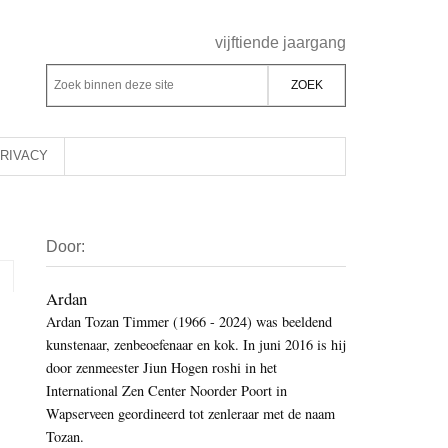
Header
vijftiende jaargang
Rechts
Z
Z
o
o
e
e
k
k
RIVACY
b
o
i
p
Primaire
n
d
Door:
Sidebar
n
e
e
z
Ardan
n
Ardan Tozan Timmer (1966 - 2024) was beeldend
e
d
kunstenaar, zenbeoefenaar en kok. In juni 2016 is hij
s
e
door zenmeester Jiun Hogen roshi in het
i
z
International Zen Center Noorder Poort in
t
e
Wapserveen geordineerd tot zenleraar met de naam
e
Tozan.
s