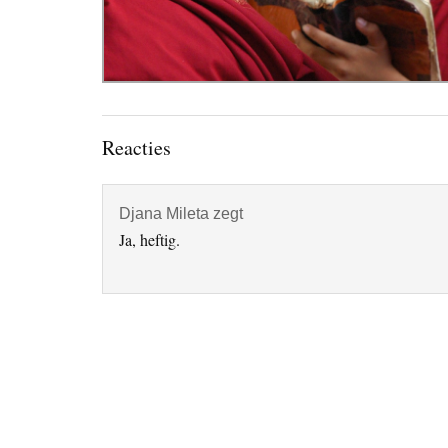
Lees
Reacties
Interacties
Djana Mileta
zegt
Ja, heftig.