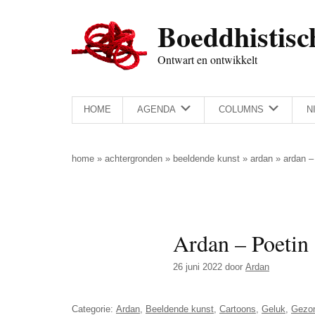
Door
Skip
Spring
Spring
Boeddhistisc
naar
to
naar
naar
de
secondary
de
de
Ontwart en ontwikkelt
hoofd
menu
eerste
voettekst
inhoud
sidebar
HOME
AGENDA
COLUMNS
N
home
»
achtergronden
»
beeldende kunst
»
ardan
»
ardan –
Ardan – Poetin
26 juni 2022
door
Ardan
Categorie:
Ardan
,
Beeldende kunst
,
Cartoons
,
Geluk
,
Gezo