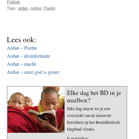
Politiek
t
e
Tags:
ardan
,
oorlog
,
Poetin
e
s
i
t
Lees ook:
e
Ardan – Poetin
Ardan – desinformatie
Ardan – macht
Ardan – onze god is groter
Elke dag het BD in je
mailbox?
Elke dag sturen we je een
overzicht van de nieuwste
berichten op het Boeddhistisch
Dagblad. Gratis.
E-mailadres: