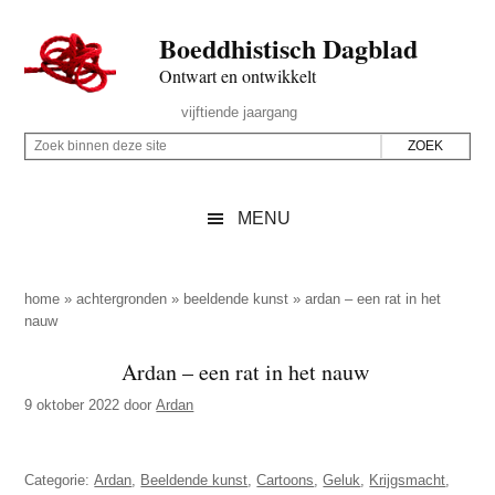
Door
Skip
Spring
Spring
Boeddhistisch Dagblad
naar
to
naar
naar
de
secondary
de
de
Ontwart en ontwikkelt
hoofd
menu
eerste
voettekst
Header
vijftiende jaargang
inhoud
sidebar
Rechts
Z
Z
o
o
e
e
MENU
k
k
b
o
i
p
home
»
achtergronden
»
beeldende kunst
»
ardan – een rat in het
n
nauw
d
n
e
Ardan – een rat in het nauw
e
z
n
9 oktober 2022
door
Ardan
e
d
s
e
i
Categorie:
Ardan
,
Beeldende kunst
,
Cartoons
,
Geluk
,
Krijgsmacht
,
z