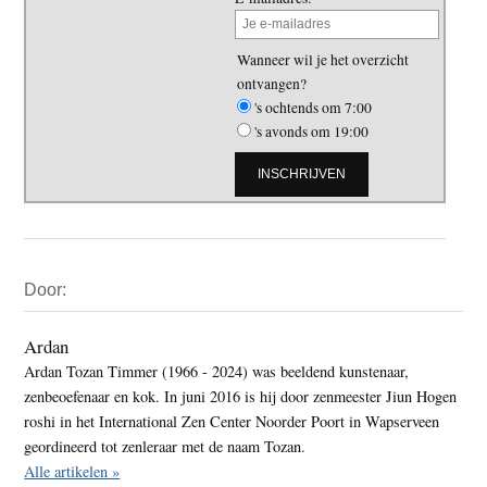
Wanneer wil je het overzicht
ontvangen?
's ochtends om 7:00
's avonds om 19:00
Primaire
Door:
Sidebar
Ardan
Ardan Tozan Timmer (1966 - 2024) was beeldend kunstenaar,
zenbeoefenaar en kok. In juni 2016 is hij door zenmeester Jiun Hogen
roshi in het International Zen Center Noorder Poort in Wapserveen
geordineerd tot zenleraar met de naam Tozan.
Alle artikelen »