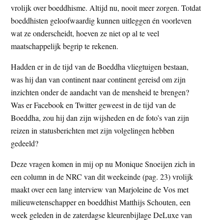
vrolijk over boeddhisme. Altijd nu, nooit meer zorgen. Totdat
t
e
boeddhisten geloofwaardig kunnen uitleggen én voorleven
e
s
wat ze onderscheidt, hoeven ze niet op al te veel
i
maatschappelijk begrip te rekenen.
t
e
Hadden er in de tijd van de Boeddha vliegtuigen bestaan,
was hij dan van continent naar continent gereisd om zijn
inzichten onder de aandacht van de mensheid te brengen?
Was er Facebook en Twitter geweest in de tijd van de
Boeddha, zou hij dan zijn wijsheden en de foto’s van zijn
reizen in statusberichten met zijn volgelingen hebben
gedeeld?
Deze vragen komen in mij op nu Monique Snoeijen zich in
een column in de NRC van dit weekeinde (pag. 23) vrolijk
maakt over een lang interview van Marjoleine de Vos met
milieuwetenschapper en boeddhist Matthijs Schouten, een
week geleden in de zaterdagse kleurenbijlage DeLuxe van