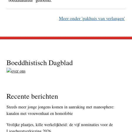
‘boeddhanatuur’ genoemd.
Meer onder 'pakhuis van verlangen'
Footer
Boeddhistisch Dagblad
Recente berichten
Steeds meer jonge jongens komen in aanraking met manosphere:
kanalen met vrouwenhaat en homofobie
Vrolijke plaatjes, kille werkelijkheid: de vijf nominaties voor de
Liegebeestverkiezing 2026