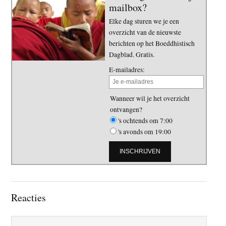
mailbox?
Elke dag sturen we je een
overzicht van de nieuwste
berichten op het Boeddhistisch
Dagblad. Gratis.
E-mailadres:
Wanneer wil je het overzicht
ontvangen?
's ochtends om 7:00
's avonds om 19:00
Lees
Reacties
Interacties