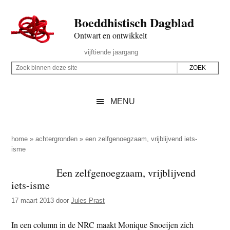
Door
Skip
Spring
Spring
Boeddhistisch Dagblad
naar
to
naar
naar
de
secondary
de
de
Ontwart en ontwikkelt
hoofd
menu
eerste
voettekst
Header
vijftiende jaargang
inhoud
sidebar
Rechts
Z
Z
o
o
e
e
MENU
k
k
b
o
i
p
home
»
achtergronden
»
een zelfgenoegzaam, vrijblijvend iets-
n
isme
d
n
e
Een zelfgenoegzaam, vrijblijvend
e
z
iets-isme
n
e
d
17 maart 2013
door
Jules Prast
s
e
i
In een column in de NRC maakt Monique Snoeijen zich
z