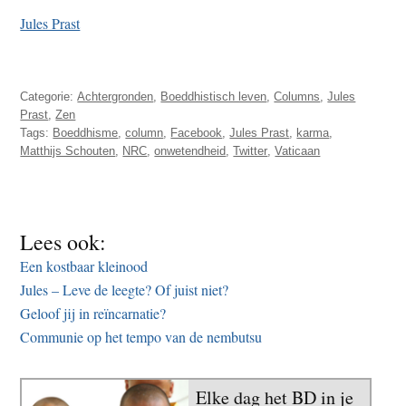
Jules Prast
Categorie:
Achtergronden
,
Boeddhistisch leven
,
Columns
,
Jules
Prast
,
Zen
Tags:
Boeddhisme
,
column
,
Facebook
,
Jules Prast
,
karma
,
Matthijs Schouten
,
NRC
,
onwetendheid
,
Twitter
,
Vaticaan
Lees ook:
Een kostbaar kleinood
Jules – Leve de leegte? Of juist niet?
Geloof jij in reïncarnatie?
Communie op het tempo van de nembutsu
Elke dag het BD in je