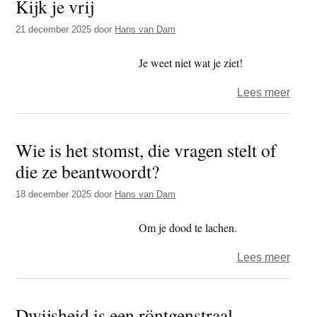
Kijk je vrij
dat
erge
21 december 2025
door
Hans van Dam
voor
staat
Je weet niet wat je ziet!
over
Lees meer
Kijk
je
Wie is het stomst, die vragen stelt of
vrij
die ze beantwoordt?
18 december 2025
door
Hans van Dam
Om je dood te lachen.
over
Lees meer
Wie
is
Dwijsheid is een röntgenstraal
het