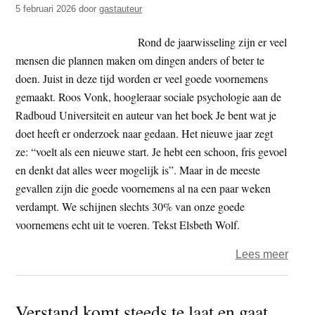
5 februari 2026
door
gastauteur
Rond de jaarwisseling zijn er veel
mensen die plannen maken om dingen anders of beter te
doen. Juist in deze tijd worden er veel goede voornemens
gemaakt. Roos Vonk, hoogleraar sociale psychologie aan de
Radboud Universiteit en auteur van het boek Je bent wat je
doet heeft er onderzoek naar gedaan. Het nieuwe jaar zegt
ze: “voelt als een nieuwe start. Je hebt een schoon, fris gevoel
en denkt dat alles weer mogelijk is”. Maar in de meeste
gevallen zijn die goede voornemens al na een paar weken
verdampt. We schijnen slechts 30% van onze goede
voornemens echt uit te voeren. Tekst Elsbeth Wolf.
over
Lees meer
Gew
door
Verstand komt steeds te laat en gaat
onve