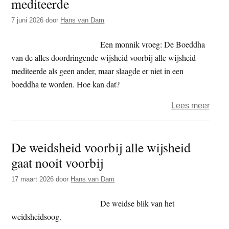
mediteerde
hand
7 juni 2026
door
Hans van Dam
Een monnik vroeg: De Boeddha
van de alles doordringende wijsheid voorbij alle wijsheid
mediteerde als geen ander, maar slaagde er niet in een
boeddha te worden. Hoe kan dat?
over
Lees meer
De
Poort
De weidsheid voorbij alle wijsheid
Poort
gaat nooit voorbij
voor
nitwit
17 maart 2026
door
Hans van Dam
koan
9
De weidse blik van het
–
weidsheidsoog.
De