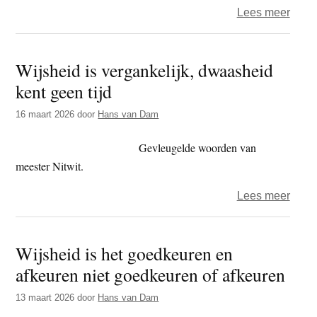
over
Lees meer
boed
De
die
weid
verge
Wijsheid is vergankelijk, dwaasheid
voorb
medi
kent geen tijd
alle
wijsh
16 maart 2026
door
Hans van Dam
gaat
nooit
Gevleugelde woorden van
voorb
meester Nitwit.
over
Lees meer
Wijsh
is
Wijsheid is het goedkeuren en
verga
afkeuren niet goedkeuren of afkeuren
dwaa
kent
13 maart 2026
door
Hans van Dam
geen