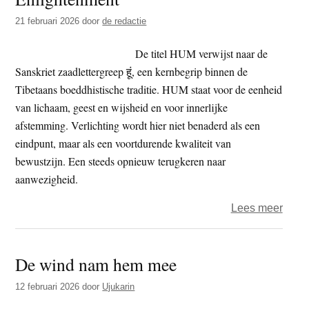
Byro
21 februari 2026
door
de redactie
Katie
De titel HUM verwijst naar de
Sanskriet zaadlettergreep हूं, een kernbegrip binnen de
Tibetaans boeddhistische traditie. HUM staat voor de eenheid
van lichaam, geest en wijsheid en voor innerlijke
afstemming. Verlichting wordt hier niet benaderd als een
eindpunt, maar als een voortdurende kwaliteit van
bewustzijn. Een steeds opnieuw terugkeren naar
aanwezigheid.
over
Lees meer
HUM
–
De wind nam hem mee
expo
The
12 februari 2026
door
Ujukarin
Symb