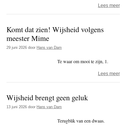
over
Lees meer
Boe
boe
Komt dat zien! Wijsheid volgens
boere
meester Mime
29 juni 2026
door
Hans van Dam
Te waar om mooi te zijn, 1.
over
Lees meer
Komt
dat
Wijsheid brengt geen geluk
zien!
Wijsh
13 juni 2026
door
Hans van Dam
volg
mees
Terugblik van een dwaas.
Mime