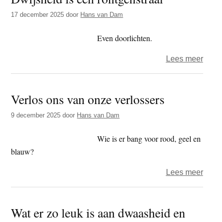
stoms
17 december 2025
door
Hans van Dam
die
vrag
Even doorlichten.
stelt
over
Lees meer
of
Dwij
die
is
ze
Verlos ons van onze verlossers
een
bean
röntg
9 december 2025
door
Hans van Dam
Wie is er bang voor rood, geel en
blauw?
over
Lees meer
Verlo
ons
Wat er zo leuk is aan dwaasheid en
van