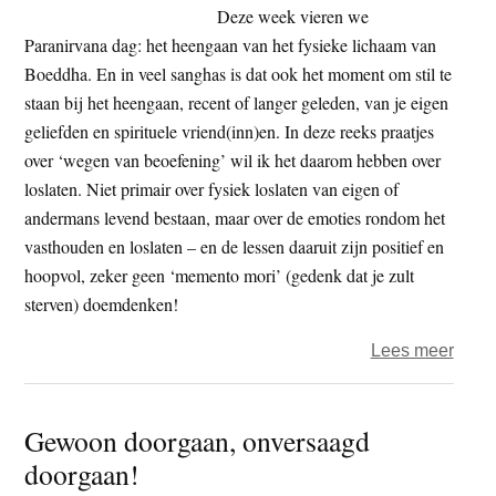
of
Deze week vieren we
Enli
Paranirvana dag: het heengaan van het fysieke lichaam van
Boeddha. En in veel sanghas is dat ook het moment om stil te
staan bij het heengaan, recent of langer geleden, van je eigen
geliefden en spirituele vriend(inn)en. In deze reeks praatjes
over ‘wegen van beoefening’ wil ik het daarom hebben over
loslaten. Niet primair over fysiek loslaten van eigen of
andermans levend bestaan, maar over de emoties rondom het
vasthouden en loslaten – en de lessen daaruit zijn positief en
hoopvol, zeker geen ‘memento mori’ (gedenk dat je zult
sterven) doemdenken!
over
Lees meer
De
wind
Gewoon doorgaan, onversaagd
nam
doorgaan!
hem
mee