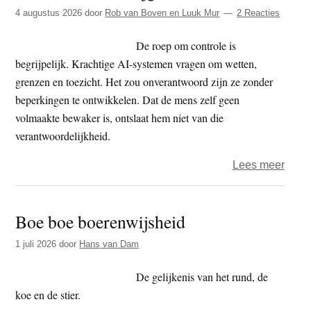
t
4 augustus 2026
door
Rob van Boven en Luuk Mur
2 Reacties
e
e
s
De roep om controle is
i
begrijpelijk. Krachtige AI-systemen vragen om wetten,
t
grenzen en toezicht. Het zou onverantwoord zijn ze zonder
e
beperkingen te ontwikkelen. Dat de mens zelf geen
volmaakte bewaker is, ontslaat hem niet van die
verantwoordelijkheid.
over
Lees meer
Als
AI
Boe boe boerenwijsheid
ons
voorb
1 juli 2026
door
Hans van Dam
De gelijkenis van het rund, de
koe en de stier.