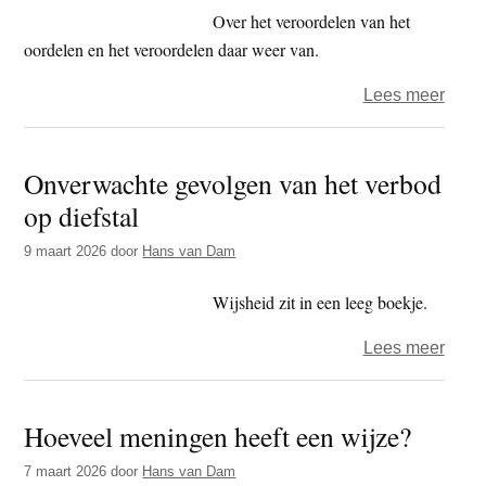
tijd
Over het veroordelen van het
oordelen en het veroordelen daar weer van.
over
Lees meer
Wijsh
is
Onverwachte gevolgen van het verbod
het
op diefstal
goed
en
9 maart 2026
door
Hans van Dam
afkeu
niet
Wijsheid zit in een leeg boekje.
goed
over
Lees meer
of
Onve
afkeu
gevo
Hoeveel meningen heeft een wijze?
van
het
7 maart 2026
door
Hans van Dam