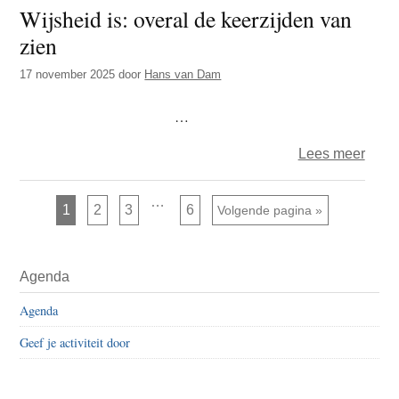
Wijsheid is: overal de keerzijden van
met
zien
radel
17 november 2025
door
Hans van Dam
…
over
Lees meer
Wijsh
is:
Interim
…
Pagina
Pagina
Pagina
Pagina
1
2
3
6
Ga naar
Volgende pagina »
pagina's
overa
zijn
weggelaten
de
Primaire
keerz
Agenda
Sidebar
van
Agenda
zien
Geef je activiteit door