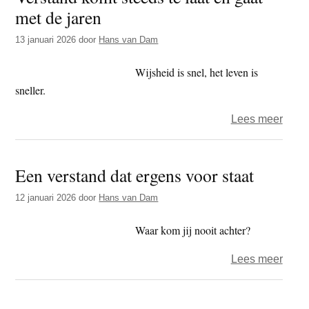
met de jaren
door
13 januari 2026
door
Hans van Dam
Wijsheid is snel, het leven is
sneller.
over
Lees meer
Verst
komt
Een verstand dat ergens voor staat
steed
te
12 januari 2026
door
Hans van Dam
laat
en
Waar kom jij nooit achter?
gaat
over
Lees meer
met
Een
de
verst
jaren