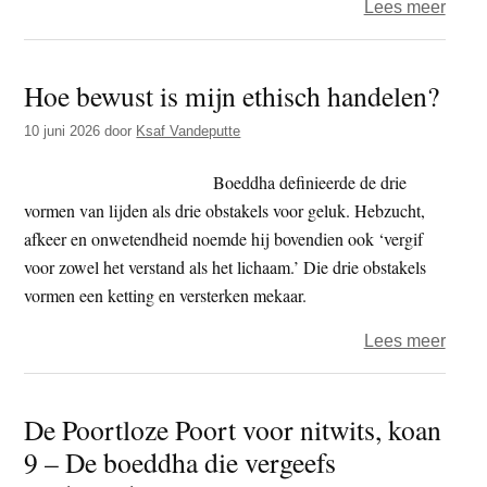
over
Lees meer
Wijsh
breng
Hoe bewust is mijn ethisch handelen?
geen
geluk
10 juni 2026
door
Ksaf Vandeputte
Boeddha definieerde de drie
vormen van lijden als drie obstakels voor geluk. Hebzucht,
afkeer en onwetendheid noemde hij bovendien ook ‘vergif
voor zowel het verstand als het lichaam.’ Die drie obstakels
vormen een ketting en versterken mekaar.
over
Lees meer
Hoe
bewu
De Poortloze Poort voor nitwits, koan
is
9 – De boeddha die vergeefs
mijn
ethis