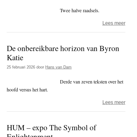
verb
op
Twee halve raadsels.
diefst
over
Lees meer
Hoev
meni
De onbereikbare horizon van Byron
heeft
Katie
een
wijze
25 februari 2026
door
Hans van Dam
Derde van zeven teksten over het
hoofd versus het hart.
over
Lees meer
De
onber
HUM – expo The Symbol of
horiz
Enlightenment
van