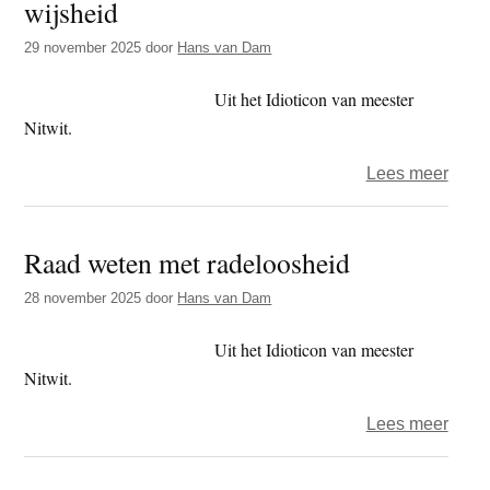
wijsheid
onze
verlo
29 november 2025
door
Hans van Dam
Uit het Idioticon van meester
Nitwit.
over
Lees meer
Wat
er
Raad weten met radeloosheid
zo
leuk
28 november 2025
door
Hans van Dam
is
aan
Uit het Idioticon van meester
dwaa
Nitwit.
en
over
Lees meer
wijsh
Raad
wete