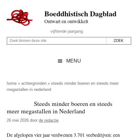
Door
Skip
Spring
Spring
Boeddhistisch Dagblad
naar
to
naar
naar
de
secondary
de
de
Ontwart en ontwikkelt
hoofd
menu
eerste
voettekst
Header
vijftiende jaargang
inhoud
sidebar
Rechts
Z
Z
o
o
e
e
MENU
k
k
b
o
i
p
home
»
achtergronden
»
steeds minder boeren en steeds meer
n
megastallen in nederland
d
n
e
Steeds minder boeren en steeds
e
z
meer megastallen in Nederland
n
e
d
26 mei 2026
door
de redactie
s
e
i
De afgelopen vier jaar verdwenen 3.701 veebedrijven: een
z