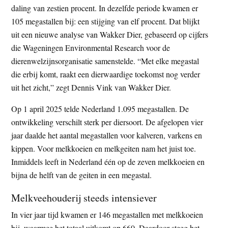
daling van zestien procent. In dezelfde periode kwamen er
t
e
105 megastallen bij: een stijging van elf procent. Dat blijkt
e
s
uit een nieuwe analyse van Wakker Dier, gebaseerd op cijfers
i
die Wageningen Environmental Research voor de
t
dierenwelzijnsorganisatie samenstelde. “Met elke megastal
e
die erbij komt, raakt een dierwaardige toekomst nog verder
uit het zicht,” zegt Dennis Vink van Wakker Dier.
Op 1 april 2025 telde Nederland 1.095 megastallen. De
ontwikkeling verschilt sterk per diersoort. De afgelopen vier
jaar daalde het aantal megastallen voor kalveren, varkens en
kippen. Voor melkkoeien en melkgeiten nam het juist toe.
Inmiddels leeft in Nederland één op de zeven melkkoeien en
bijna de helft van de geiten in een megastal.
Melkveehouderij steeds intensiever
In vier jaar tijd kwamen er 146 megastallen met melkkoeien
bij, waarmee het totaal uitkomt op 660. Daardoor steeg het