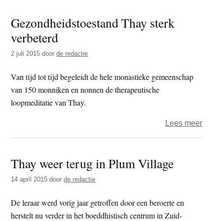
Thay
Gezondheidstoestand Thay sterk
gaat
verbeterd
hond
dolla
2 juli 2015
door
de redactie
koste
Van tijd tot tijd begeleidt de hele monastieke gemeenschap
van 150 monniken en nonnen de therapeutische
loopmeditatie van Thay.
over
Lees meer
Gezo
Thay
Thay weer terug in Plum Village
sterk
verbe
14 april 2015
door
de redactie
De leraar werd vorig jaar getroffen door een beroerte en
herstelt nu verder in het boeddhistisch centrum in Zuid-