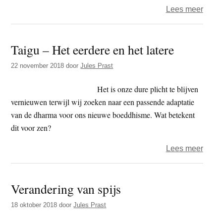
over
Lees meer
Waar
is
Taigu – Het eerdere en het latere
Thay
22 november 2018
door
Jules Prast
Het is onze dure plicht te blijven
vernieuwen terwijl wij zoeken naar een passende adaptatie
van de dharma voor ons nieuwe boeddhisme. Wat betekent
dit voor zen?
over
Lees meer
Taigu
–
Verandering van spijs
Het
eerde
18 oktober 2018
door
Jules Prast
en