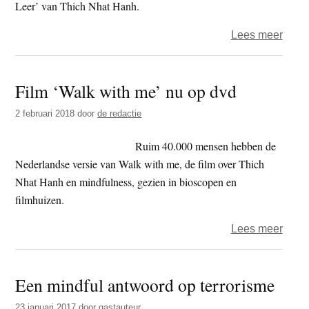
(film)
Leer’ van Thich Nhat Hanh.
over
Lees meer
Heidi
Verw
Film ‘Walk with me’ nu op dvd
–
De
2 februari 2018
door
de redactie
vijf
mach
Ruim 40.000 mensen hebben de
Nederlandse versie van Walk with me, de film over Thich
Nhat Hanh en mindfulness, gezien in bioscopen en
filmhuizen.
over
Lees meer
Film
‘Walk
Een mindful antwoord op terrorisme
with
me’
23 januari 2017
door
gastauteur