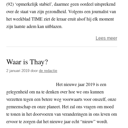
(92) ‘opmerkelijk stabiel’, daarmee geen oordeel uitsprekend
over de staat van zijn gezondheid. Volgens een journalist van
het weekblad TIME ziet de leraar eruit alsof hij elk moment
zijn laatste adem kan uitblazen.
over
Lees meer
‘Verk
over
Waar is Thay?
gezo
Thic
2 januari 2019
door
de redactie
Nhat
Hanh
Het nieuwe jaar 2019 is een
spre
gelegenheid om na te denken over hoe we ons kunnen
elkaa
verzetten tegen een betere weg voorwaarts voor onszelf, onze
tegen
gemeenschap en onze planeet. Het zal ons vragen om moed
te tonen in het doorvoeren van veranderingen in ons leven om
ervoor te zorgen dat het nieuwe jaar echt “nieuw” wordt.