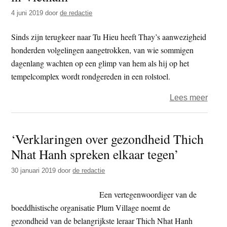
Hanh
4 juni 2019
door
de redactie
Angs
Sinds zijn terugkeer naar Tu Hieu heeft Thay’s aanwezigheid
honderden volgelingen aangetrokken, van wie sommigen
dagenlang wachten op een glimp van hem als hij op het
tempelcomplex wordt rondgereden in een rolstoel.
over
Lees meer
Thay
weer
‘Verklaringen over gezondheid Thich
thuis
Nhat Hanh spreken elkaar tegen’
in
kloos
30 januari 2019
door
de redactie
Tu
Hieu
Een vertegenwoordiger van de
in
boeddhistische organisatie Plum Village noemt de
Viet
gezondheid van de belangrijkste leraar Thich Nhat Hanh