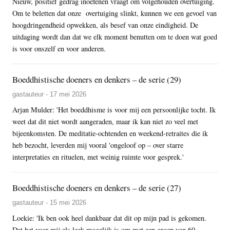
Nieuw, positief gedrag inoefenen vraagt om volgehouden overtuiging.
Om te beletten dat onze overtuiging slinkt, kunnen we een gevoel van
hoogdringendheid opwekken, als besef van onze eindigheid. De
uitdaging wordt dan dat we elk moment benutten om te doen wat goed
is voor onszelf en voor anderen.
Boeddhistische doeners en denkers – de serie (29)
gastauteur - 17 mei 2026
Arjan Mulder: 'Het boeddhisme is voor mij een persoonlijke tocht. Ik
weet dat dit niet wordt aangeraden, maar ik kan niet zo veel met
bijeenkomsten. De meditatie-ochtenden en weekend-retraites die ik
heb bezocht, leverden mij vooral 'ongeloof op – over starre
interpretaties en rituelen, met weinig ruimte voor gesprek.'
Boeddhistische doeners en denkers – de serie (27)
gastauteur - 15 mei 2026
Loekie: 'Ik ben ook heel dankbaar dat dit op mijn pad is gekomen.
Dat het voor mij als leek mogelijk is om met een groep van 60