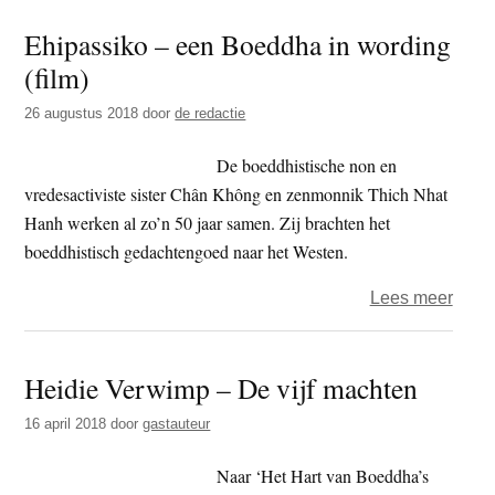
Villa
Ehipassiko – een Boeddha in wording
wil
(film)
met
nieu
26 augustus 2018
door
de redactie
cent
uitbr
De boeddhistische non en
in
vredesactiviste sister Chân Không en zenmonnik Thich Nhat
omge
Hanh werken al zo’n 50 jaar samen. Zij brachten het
Parij
boeddhistisch gedachtengoed naar het Westen.
over
Lees meer
Ehip
–
Heidie Verwimp – De vijf machten
een
Boed
16 april 2018
door
gastauteur
in
word
Naar ‘Het Hart van Boeddha’s