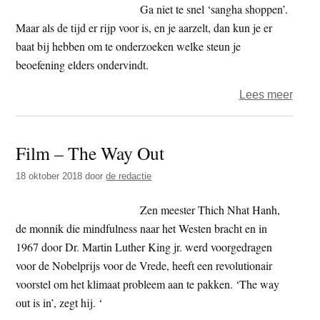
het
Ga niet te snel ‘sangha shoppen’.
later
Maar als de tijd er rijp voor is, en je aarzelt, dan kun je er
baat bij hebben om te onderzoeken welke steun je
beoefening elders ondervindt.
over
Lees meer
Vera
van
Film – The Way Out
spijs
18 oktober 2018
door
de redactie
Zen meester Thich Nhat Hanh,
de monnik die mindfulness naar het Westen bracht en in
1967 door Dr. Martin Luther King jr. werd voorgedragen
voor de Nobelprijs voor de Vrede, heeft een revolutionair
voorstel om het klimaat probleem aan te pakken. ‘The way
out is in’, zegt hij. ‘