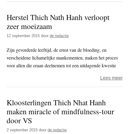
‘Men
zijn
Herstel Thich Nath Hanh verloopt
als
zeer moeizaam
een
tuin,
12 september 2015
door
de redactie
met
goed
Zijn gevorderde leeftijd, de ernst van de bloeding, en
en
verscheidene lichamelijke mankementen, maken het proces
slech
voor allen die eraan deelnemen tot een uitdagende kwestie
zade
over
Lees meer
Herst
Thic
Kloosterlingen Thich Nhat Hanh
Nath
maken miracle of mindfulness-tour
Hanh
verlo
door VS
zeer
2 september 2015
door
de redactie
moei