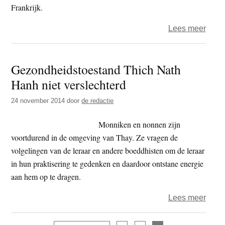
Frankrijk.
over
Lees meer
Thay
weer
Gezondheidstoestand Thich Nath
terug
Hanh niet verslechterd
in
Plum
24 november 2014
door
de redactie
Villa
Monniken en nonnen zijn
voortdurend in de omgeving van Thay. Ze vragen de
volgelingen van de leraar en andere boeddhisten om de leraar
in hun praktisering te gedenken en daardoor ontstane energie
aan hem op te dragen.
over
Lees meer
Gezo
Thic