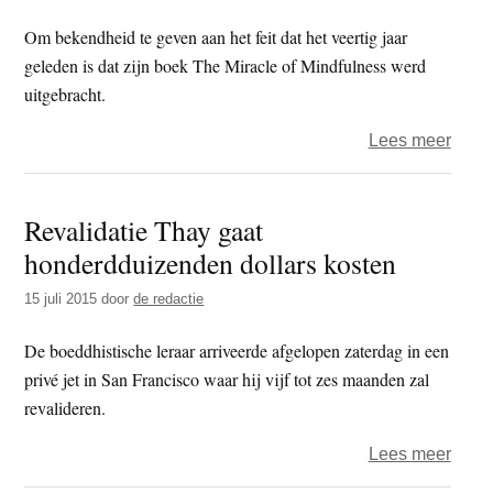
Om bekendheid te geven aan het feit dat het veertig jaar
geleden is dat zijn boek The Miracle of Mindfulness werd
uitgebracht.
over
Lees meer
Kloos
Thic
Revalidatie Thay gaat
Nhat
honderdduizenden dollars kosten
Hanh
make
15 juli 2015
door
de redactie
mirac
of
De boeddhistische leraar arriveerde afgelopen zaterdag in een
mindf
privé jet in San Francisco waar hij vijf tot zes maanden zal
tour
revalideren.
door
over
Lees meer
VS
Reval