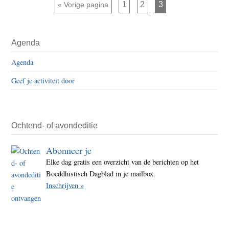
Pagina
Pagina
Pagina
Ga naar
1
2
3
«
Vorige pagina
Nath
Hanh
Primaire
niet
Agenda
Sidebar
versl
Agenda
Geef je activiteit door
Ochtend- of avondeditie
Abonneer je
Elke dag gratis een overzicht van de berichten op het
Boeddhistisch Dagblad in je mailbox.
Inschrijven »