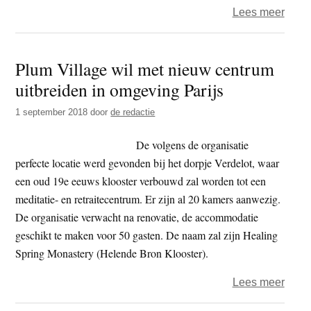
over
Lees meer
Film
–
Plum Village wil met nieuw centrum
The
uitbreiden in omgeving Parijs
Way
Out
1 september 2018
door
de redactie
De volgens de organisatie
perfecte locatie werd gevonden bij het dorpje Verdelot, waar
een oud 19e eeuws klooster verbouwd zal worden tot een
meditatie- en retraitecentrum. Er zijn al 20 kamers aanwezig.
De organisatie verwacht na renovatie, de accommodatie
geschikt te maken voor 50 gasten. De naam zal zijn Healing
Spring Monastery (Helende Bron Klooster).
over
Lees meer
Plum