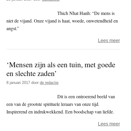
nu
op
Thich Nhat Hanh: “De mens is
dvd
niet de vijand. Onze vijand is haat, woede, onwetendheid en
angst.”
over
Lees meer
Een
mindf
‘Mensen zijn als een tuin, met goede
antw
en slechte zaden’
op
terro
8 januari 2017
door
de redactie
Dit is een ontroerend beeld van
een van de grootste spirituele leraars van onze tijd.
Inspirerend en indrukwekkend. Een boodschap van liefde.
over
Lees meer