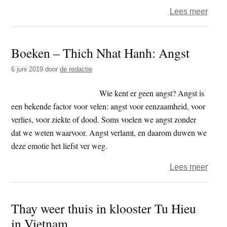
over
Lees meer
Outst
Inner
Boeken – Thich Nhat Hanh: Angst
Peac
awar
6 juni 2019
door
de redactie
2019
voor
Wie kent er geen angst? Angst is
Thic
een bekende factor voor velen: angst voor eenzaamheid, voor
Nhat
verlies, voor ziekte of dood. Soms voelen we angst zonder
Hanh
dat we weten waarvoor. Angst verlamt, en daarom duwen we
deze emotie het liefst ver weg.
over
Lees meer
Boek
–
Thay weer thuis in klooster Tu Hieu
Thic
in Vietnam
Nhat