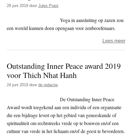
t
28 juni 2019
door
Jules Prast
e
e
s
Yoga in aansluiting op zazen zou
i
een wereld kunnen doen opengaan voor zenbeoefenaars.
t
e
over
Lees meer
De
omge
Outstanding Inner Peace award 2019
were
voor Thich Nhat Hanh
24 juni 2019
door
de redactie
De Outstanding Inner Peace
Award wordt toegekend aan een individu of een organisatie
die een bijdrage levert op het gebied van geneeskunde of
spiritualiteit om rechtstreeks vrede op te bouwen en/of een
cultuur van vrede in het lichaam en/of de geest te bevorderen.