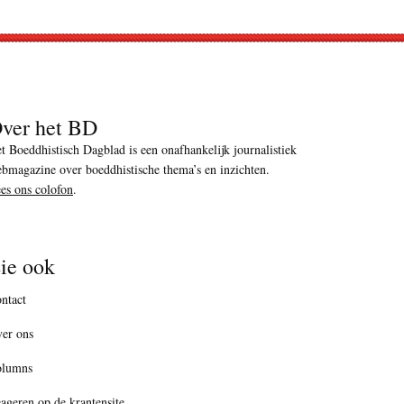
ver het BD
t Boeddhistisch Dagblad is een onafhankelijk journalistiek
bmagazine over boeddhistische thema’s en inzichten.
es ons colofon
.
ie ook
ntact
er ons
olumns
ageren op de krantensite