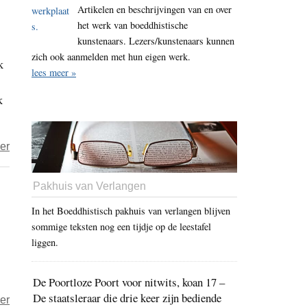
Artikelen en beschrijvingen van en over
Oekraïne
het werk van boeddhistische
–
kunstenaars. Lezers/kunstenaars kunnen
Doen
zich ook aanmelden met hun eigen werk.
k
wat
lees meer »
je
k
te
doen
hebt
over
er
(2)
Het
leven
Pakhuis van Verlangen
is
In het Boeddhistisch pakhuis van verlangen blijven
een
sommige teksten nog een tijdje op de leestafel
gok:
liggen.
ga
“all-
De Poortloze Poort voor nitwits, koan 17 –
in”-
De staatsleraar die drie keer zijn bediende
over
er
ieder