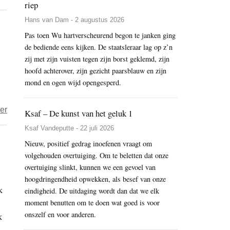
riep
Zeshin
moment
Hans van Dam - 2 augustus 2026
–
opnieuw
Wie
Pas toen Wu hartverscheurend begon te janken ging
de bediende eens kijken. De staatsleraar lag op z’n
heeft
zij met zijn vuisten tegen zijn borst geklemd, zijn
er
hoofd achterover, zijn gezicht paarsblauw en zijn
tijd
mond en ogen wijd opengesperd.
om
te
over
er
Ksaf – De kunst van het geluk 1
huilen
Boeken
Ksaf Vandeputte - 22 juli 2026
–
Nieuw, positief gedrag inoefenen vraagt om
een
volgehouden overtuiging. Om te beletten dat onze
zekere
overtuiging slinkt, kunnen we een gevoel van
twijfel
hoogdringendheid opwekken, als besef van onze
k
eindigheid. De uitdaging wordt dan dat we elk
moment benutten om te doen wat goed is voor
onszelf en voor anderen.
k