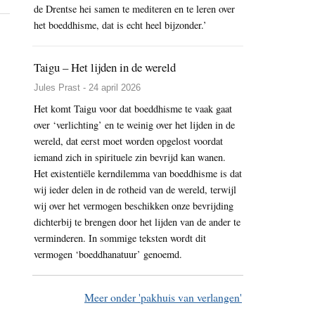
de Drentse hei samen te mediteren en te leren over
Nieuw
het boeddhisme, dat is echt heel bijzonder.’
centrum
Phuntsok
Chö
Taigu – Het lijden in de wereld
Ling
Jules Prast - 24 april 2026
in
Het komt Taigu voor dat boeddhisme te vaak gaat
Rotterdam
over ‘verlichting’ en te weinig over het lijden in de
wereld, dat eerst moet worden opgelost voordat
iemand zich in spirituele zin bevrijd kan wanen.
Het existentiële kerndilemma van boeddhisme is dat
wij ieder delen in de rotheid van de wereld, terwijl
wij over het vermogen beschikken onze bevrijding
dichterbij te brengen door het lijden van de ander te
verminderen. In sommige teksten wordt dit
vermogen ‘boeddhanatuur’ genoemd.
Meer onder 'pakhuis van verlangen'