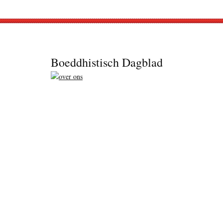
Footer
Boeddhistisch Dagblad