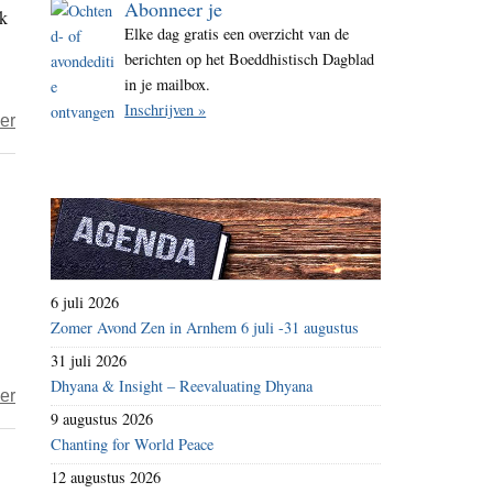
Abonneer je
ik
i
Elke dag gratis een overzicht van de
t
berichten op het Boeddhistisch Dagblad
e
in je mailbox.
Inschrijven »
over
er
BD
denkers
–
daoïst
6 juli 2026
Zomer Avond Zen in Arnhem 6 juli -31 augustus
31 juli 2026
Dhyana & Insight – Reevaluating Dhyana
over
er
9 augustus 2026
Het
Chanting for World Peace
jaar
12 augustus 2026
2024