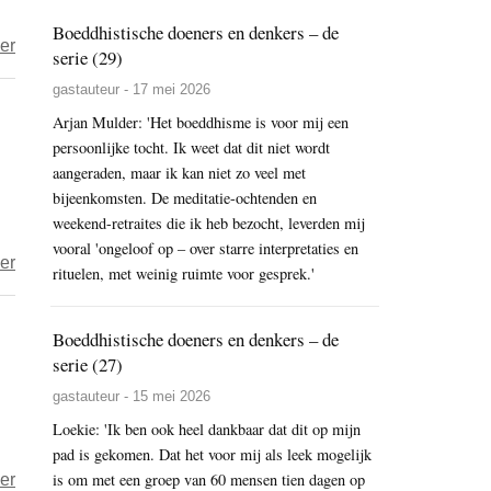
Boeddhistische doeners en denkers – de
over
er
serie (29)
Het
gastauteur - 17 mei 2026
leven
Arjan Mulder: 'Het boeddhisme is voor mij een
is
persoonlijke tocht. Ik weet dat dit niet wordt
een
aangeraden, maar ik kan niet zo veel met
gok:
bijeenkomsten. De meditatie-ochtenden en
ga
weekend-retraites die ik heb bezocht, leverden mij
“all-
vooral 'ongeloof op – over starre interpretaties en
over
er
in”-
rituelen, met weinig ruimte voor gesprek.'
Only
ieder
doing
moment
Boeddhistische doeners en denkers – de
opnieuw
serie (27)
gastauteur - 15 mei 2026
Loekie: 'Ik ben ook heel dankbaar dat dit op mijn
pad is gekomen. Dat het voor mij als leek mogelijk
over
is om met een groep van 60 mensen tien dagen op
er