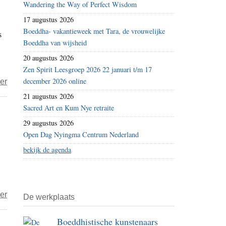
Wandering the Way of Perfect Wisdom
–
17 augustus 2026
dag
Boeddha- vakantieweek met Tara, de vrouwelijke
s
122
Boeddha van wijsheid
–
20 augustus 2026
lidmaat
Zen Spirit Leesgroep 2026 22 januari t/m 17
december 2026 online
over
er
Edel
21 augustus 2026
–
Sacred Art en Kum Nye retraite
Wat
29 augustus 2026
valt
Open Dag Nyingma Centrum Nederland
er
bekijk de agenda
te
doen?
over
er
De werkplaats
Misha
Boeddhistische kunstenaars
in