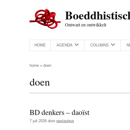
Door
Skip
Spring
Spring
Boeddhistisc
naar
to
naar
naar
de
secondary
de
de
Ontwart en ontwikkelt
hoofd
menu
eerste
voettekst
inhoud
sidebar
HOME
AGENDA
COLUMNS
N
home
»
doen
doen
BD denkers – daoïst
7 juli 2026
door
gastauteur