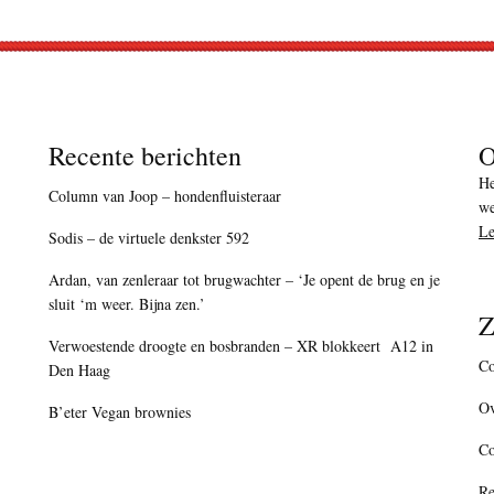
Recente berichten
O
He
Column van Joop – hondenfluisteraar
we
Le
Sodis – de virtuele denkster 592
Ardan, van zenleraar tot brugwachter – ‘Je opent de brug en je
sluit ‘m weer. Bijna zen.’
Z
Verwoestende droogte en bosbranden – XR blokkeert A12 in
Co
Den Haag
Ov
B’eter Vegan brownies
C
Re