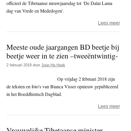
officieel de Tibetaanse nieuwjaarsdag tot ‘De Dalai Lama
dag van Vrede en Mededogen’.
over
Lees meer
Eerst
dag
Meeste oude jaargangen BD beetje bij
Tibet
beetje weer in te zien –tweeëntwintig-
Nieu
in
2 februari 2018
door
Joop Ha Hoek
USA
en
Op vrijdag 2 februari 2018 zijn
Vlaa
de teksten en foto’s van Bianca Visser opnieuw gepubliceerd
in het Boeddhistisch Dagblad.
over
Lees meer
Mees
oude
Vrouwelijke Tibetaanse minister
jaar