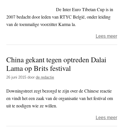
prem
De Inter Euro Tibetan Cup is in
Tibet’
2007 bedacht door leden van RTYC België, onder leiding
van de toenmalige voorzitter Karma la.
over
Lees meer
Tibe
voet
China gekant tegen optreden Dalai
spel
Lama op Brits festival
in
Antw
26 juni 2015
door
de redactie
voor
de
Downingstreet zegt bezorgd te zijn over de Chinese reactie
Euro
en vindt het een zaak van de organisatie van het festival om
Cup
uit te nodigen wie ze willen.
over
Lees meer
Chin