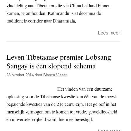
Gaw
vluchteling aan Tibetanen, die via China het land binnen
Rinp
komen, te onthouden. Kathmandu is al decennia de
afges
traditionele corridor naar Dharamsala,
over
Lees meer
Nepa
verst
Leven Tibetaanse premier Lobsang
Tibe
Sangay is één slopend schema
vluch
geen
28 oktober 2014
door
Bianca Visser
papie
meer
Het vinden van een duurzame
oplossing voor de Tibetaanse kwestie kan één van de meest
bepalende kwesties van de 21e eeuw zijn. Het geloof in het
menselijk vermogen om te komen tot vrede, geweldloosheid
en universele vrijheid wordt hiermee bevestigd.