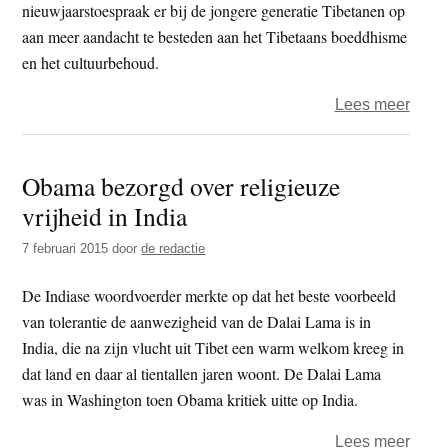
nieuwjaarstoespraak er bij de jongere generatie Tibetanen op
aan meer aandacht te besteden aan het Tibetaans boeddhisme
en het cultuurbehoud.
over
Lees meer
Losar
nieu
Obama bezorgd over religieuze
puja’
vrijheid in India
en
party
7 februari 2015
door
de redactie
De Indiase woordvoerder merkte op dat het beste voorbeeld
van tolerantie de aanwezigheid van de Dalai Lama is in
India, die na zijn vlucht uit Tibet een warm welkom kreeg in
dat land en daar al tientallen jaren woont. De Dalai Lama
was in Washington toen Obama kritiek uitte op India.
over
Lees meer