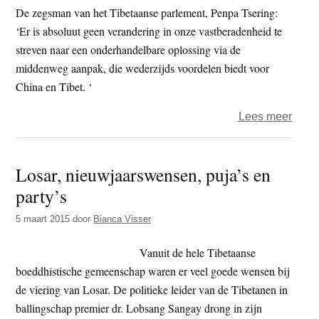
auto
De zegsman van het Tibetaanse parlement, Penpa Tsering:
Tibet
‘Er is absoluut geen verandering in onze vastberadenheid te
streven naar een onderhandelbare oplossing via de
middenweg aanpak, die wederzijds voordelen biedt voor
China en Tibet. ‘
over
Lees meer
Rege
in
Losar, nieuwjaarswensen, puja’s en
balli
party’s
wil
dialo
5 maart 2015
door
Bianca Visser
met
Chin
Vanuit de hele Tibetaanse
voort
boeddhistische gemeenschap waren er veel goede wensen bij
de viering van Losar. De politieke leider van de Tibetanen in
ballingschap premier dr. Lobsang Sangay drong in zijn