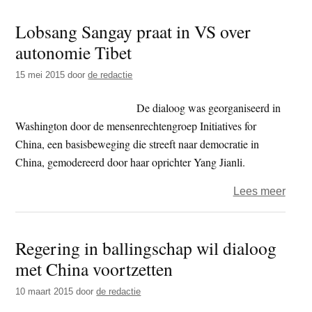
geka
Lobsang Sangay praat in VS over
tege
autonomie Tibet
optre
Dalai
15 mei 2015
door
de redactie
Lam
op
De dialoog was georganiseerd in
Brits
Washington door de mensenrechtengroep Initiatives for
festiv
China, een basisbeweging die streeft naar democratie in
China, gemodereerd door haar oprichter Yang Jianli.
over
Lees meer
Lobs
Sang
Regering in ballingschap wil dialoog
praat
met China voortzetten
in
VS
10 maart 2015
door
de redactie
over