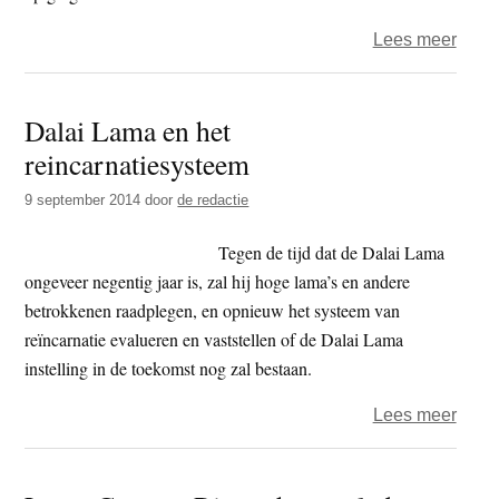
over
Lees meer
Were
‘Peop
Dalai Lama en het
clima
reincarnatiesysteem
marc
en
9 september 2014
door
de redactie
medi
voor
Tegen de tijd dat de Dalai Lama
de
ongeveer negentig jaar is, zal hij hoge lama’s en andere
vred
betrokkenen raadplegen, en opnieuw het systeem van
reïncarnatie evalueren en vaststellen of de Dalai Lama
instelling in de toekomst nog zal bestaan.
over
Lees meer
Dalai
Lam