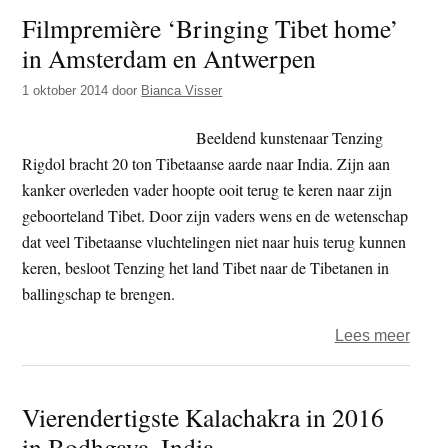
Filmpremière ‘Bringing Tibet home’
Lobs
in Amsterdam en Antwerpen
Sang
de
1 oktober 2014
door
Bianca Visser
Midd
en
Beeldend kunstenaar Tenzing
‘de
Rigdol bracht 20 ton Tibetaanse aarde naar India. Zijn aan
Tibe
kanker overleden vader hoopte ooit terug te keren naar zijn
droo
geboorteland Tibet. Door zijn vaders wens en de wetenschap
(1)’
dat veel Tibetaanse vluchtelingen niet naar huis terug kunnen
keren, besloot Tenzing het land Tibet naar de Tibetanen in
ballingschap te brengen.
over
Lees meer
Filmp
‘Brin
Vierendertigste Kalachakra in 2016
Tibet
in Bodhgaya, India
home