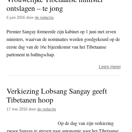
ontslagen – te jong
BD
beetj
6 juni 2016
door
de redactie
bij
beetj
Premier Sangay formeerde zijn kabinet op 1 juni met zeven
weer
ministers, waarvan de nominaties werden goedgekeurd op de
in
eerste dag van de 16e bijeenkomst van het Tibetaanse
te
parlement in ballingschap.
zien
over
Lees meer
–
Vrouw
tweeë
Tibe
Verkiezing Lobsang Sangay geeft
minis
Tibetanen hoop
ontsl
–
17 mei 2016
door
de redactie
te
jong
Op de dag van zijn verkiezing
zwoor Sangay te streven naar autonomie voor het Tibetaanse