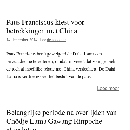
Oba
bezo
Paus Franciscus kiest voor
over
betrekkingen met China
relig
vrijhe
14 december 2014
door
de redactie
in
India
Paus Franciscus heeft geweigerd de Dalai Lama een
privéaudiëntie te verlenen, omdat hij vreest dat zo’n gesprek
de toch al moeilijke relatie met China verslechtert. De Dalai
Lama is verdrietig over het besluit van de paus.
over
Lees meer
Paus
Franc
Belangrijke periode na overlijden van
kiest
Chödje Lama Gawang Rinpoche
voor
betre
afgesloten