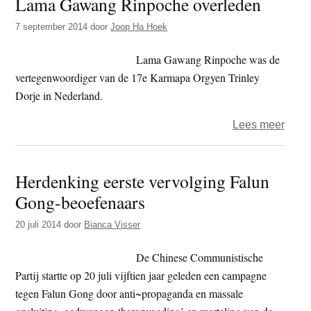
Lama Gawang Rinpoche overleden
en
het
7 september 2014
door
Joop Ha Hoek
reinc
Lama Gawang Rinpoche was de
vertegenwoordiger van de 17e Karmapa Orgyen Trinley
Dorje in Nederland.
over
Lees meer
Lam
Gaw
Herdenking eerste vervolging Falun
Rinp
Gong-beoefenaars
over
20 juli 2014
door
Bianca Visser
De Chinese Communistische
Partij startte op 20 juli vijftien jaar geleden een campagne
tegen Falun Gong door anti~propaganda en massale