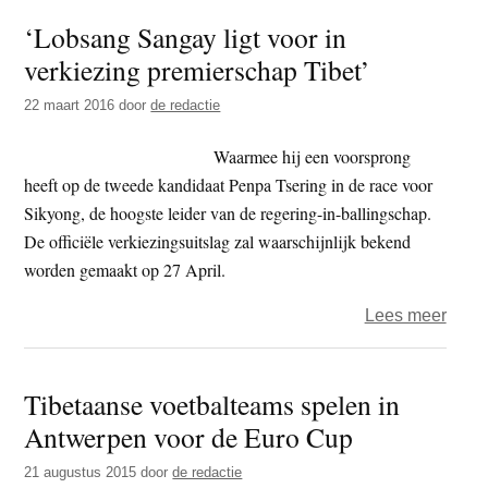
Sang
‘Lobsang Sangay ligt voor in
herk
verkiezing premierschap Tibet’
tot
premi
22 maart 2016
door
de redactie
Tibe
reger
Waarmee hij een voorsprong
in
heeft op de tweede kandidaat Penpa Tsering in de race voor
balli
Sikyong, de hoogste leider van de regering-in-ballingschap.
De officiële verkiezingsuitslag zal waarschijnlijk bekend
worden gemaakt op 27 April.
over
Lees meer
‘Lob
Sang
Tibetaanse voetbalteams spelen in
ligt
Antwerpen voor de Euro Cup
voor
in
21 augustus 2015
door
de redactie
verki