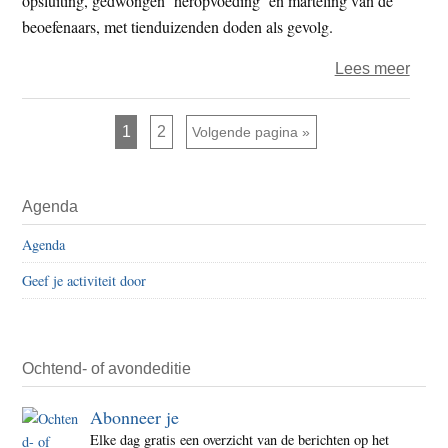
opsluiting, gedwongen ‘heropvoeding’ en marteling van de
beoefenaars, met tienduizenden doden als gevolg.
over
Lees meer
Herd
eerst
Pagina
Pagina
1
2
Ga naar
Volgende pagina »
vervo
Falu
Primaire
Gong
Agenda
Sidebar
beoe
Agenda
Geef je activiteit door
Ochtend- of avondeditie
Abonneer je
Elke dag gratis een overzicht van de berichten op het