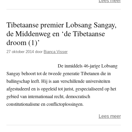
over
Lees meer
Leve
Tibe
Tibetaanse premier Lobsang Sangay,
premi
de Middenweg en ‘de Tibetaanse
Lobs
Sang
droom (1)’
is
27 oktober 2014
door
Bianca Visser
één
slop
De inmiddels 46-jarige Lobsang
sche
Sangay behoort tot de tweede generatie Tibetanen die in
ballingschap leeft. Hij is aan verschillende universiteiten
afgestudeerd en is opgeleid tot jurist, gespecialiseerd op het
gebied van internationaal recht, democratisch
constitutionalisme en conflictoplossingen.
over
Lees meer
Tibe
premi