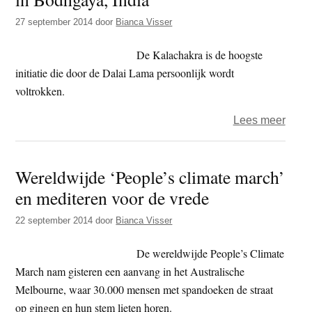
in
27 september 2014
door
Bianca Visser
Amst
en
De Kalachakra is de hoogste
Antw
initiatie die door de Dalai Lama persoonlijk wordt
voltrokken.
over
Lees meer
Viere
Kala
Wereldwijde ‘People’s climate march’
in
en mediteren voor de vrede
2016
in
22 september 2014
door
Bianca Visser
Bodh
India
De wereldwijde People’s Climate
March nam gisteren een aanvang in het Australische
Melbourne, waar 30.000 mensen met spandoeken de straat
op gingen en hun stem lieten horen.