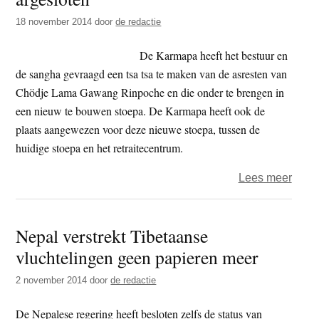
met
18 november 2014
door
de redactie
Chin
De Karmapa heeft het bestuur en
de sangha gevraagd een tsa tsa te maken van de asresten van
Chödje Lama Gawang Rinpoche en die onder te brengen in
een nieuw te bouwen stoepa. De Karmapa heeft ook de
plaats aangewezen voor deze nieuwe stoepa, tussen de
huidige stoepa en het retraitecentrum.
over
Lees meer
Belan
perio
Nepal verstrekt Tibetaanse
na
vluchtelingen geen papieren meer
overl
van
2 november 2014
door
de redactie
Chöd
Lam
De Nepalese regering heeft besloten zelfs de status van