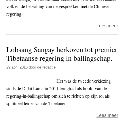
volk en de hervatting van de gesprekken met de Chinese
regering.
over
Lees meer
Verki
Lobs
Lobsang Sangay herkozen tot premier
Sang
Tibetaanse regering in ballingschap.
geeft
Tibe
29 april 2016
door
de redactie
hoop
Het was de tweede verkiezing
sinds de Dalai Lama in 2011 terugtrad als hoofd van de
regering-in-ballingschap om zich te richten op zijn rol als
spiritueel leider van de Tibetanen.
over
Lees meer
Lobs