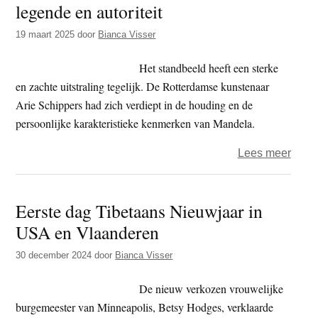
legende en autoriteit
t
e
e
s
19 maart 2025
door
Bianca Visser
i
Het standbeeld heeft een sterke
t
en zachte uitstraling tegelijk. De Rotterdamse kunstenaar
e
Arie Schippers had zich verdiept in de houding en de
persoonlijke karakteristieke kenmerken van Mandela.
over
Lees meer
Nels
Rolih
Eerste dag Tibetaans Nieuwjaar in
Mand
USA en Vlaanderen
–
Held,
30 december 2024
door
Bianca Visser
lege
en
De nieuw verkozen vrouwelijke
autori
burgemeester van Minneapolis, Betsy Hodges, verklaarde