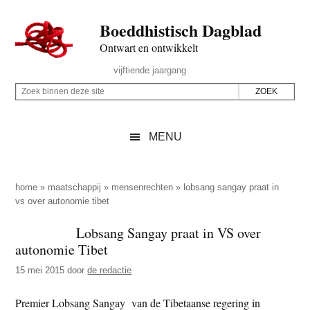
Door
Skip
Spring
Spring
Boeddhistisch Dagblad
naar
to
naar
naar
de
secondary
de
de
Ontwart en ontwikkelt
hoofd
menu
eerste
voettekst
Header
vijftiende jaargang
inhoud
sidebar
Rechts
Z
Z
o
o
e
e
MENU
k
k
b
o
i
p
home
»
maatschappij
»
mensenrechten
»
lobsang sangay praat in
n
vs over autonomie tibet
d
n
e
Lobsang Sangay praat in VS over
e
z
autonomie Tibet
n
e
d
15 mei 2015
door
de redactie
s
e
i
Premier Lobsang Sangay van de Tibetaanse regering in
z