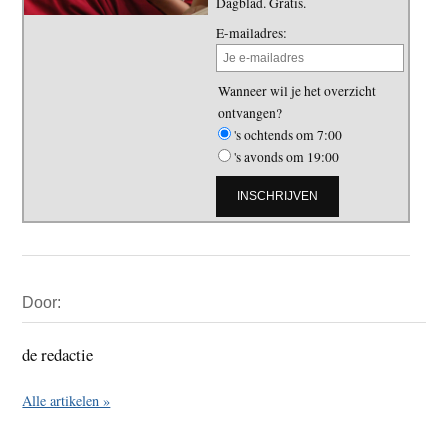
Dagblad. Gratis.
E-mailadres:
Wanneer wil je het overzicht
ontvangen?
's ochtends om 7:00
's avonds om 19:00
Primaire
Door:
Sidebar
de redactie
Alle artikelen »