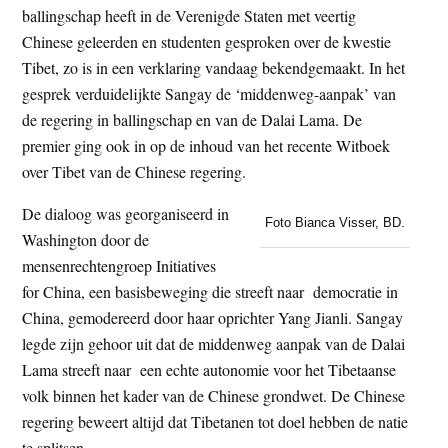
ballingschap heeft in de Verenigde Staten met veertig
t
e
Chinese geleerden en studenten gesproken over de kwestie
e
s
Tibet, zo is in een verklaring vandaag bekendgemaakt. In het
i
gesprek verduidelijkte Sangay de ‘middenweg-aanpak’ van
t
de regering in ballingschap en van de Dalai Lama. De
e
premier ging ook in op de inhoud van het recente Witboek
over Tibet van de Chinese regering.
De dialoog was georganiseerd in
Foto Bianca Visser, BD.
Washington door de
mensenrechtengroep Initiatives
for China, een basisbeweging die streeft naar democratie in
China, gemodereerd door haar oprichter Yang Jianli. Sangay
legde zijn gehoor uit dat de middenweg aanpak van de Dalai
Lama streeft naar een echte autonomie voor het Tibetaanse
volk binnen het kader van de Chinese grondwet. De Chinese
regering beweert altijd dat Tibetanen tot doel hebben de natie
te splitsen.