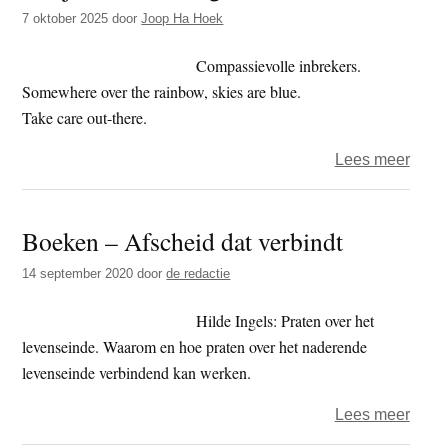
t
7 oktober 2025
door
Joop Ha Hoek
e
e
s
Compassievolle inbrekers.
i
Somewhere over the rainbow, skies are blue.
t
Take care out-there.
e
over
Lees meer
Het
jaar
Boeken – Afscheid dat verbindt
2025
–
14 september 2020
door
de redactie
dag
280
Hilde Ingels: Praten over het
–
levenseinde. Waarom en hoe praten over het naderende
oma
levenseinde verbindend kan werken.
over
Lees meer
Boek