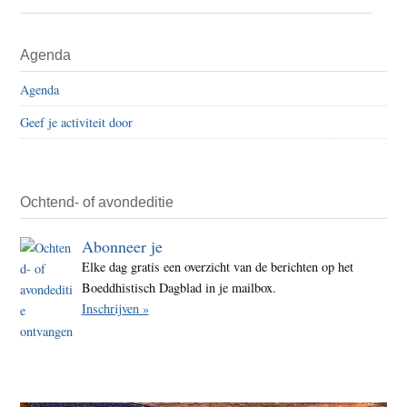
ICT-
deleg
Primaire
Agenda
rondt
Sidebar
posit
Agenda
gesp
Geef je activiteit door
met
Dalai
Lam
af
Ochtend- of avondeditie
Abonneer je
Elke dag gratis een overzicht van de berichten op het
Boeddhistisch Dagblad in je mailbox.
Inschrijven »