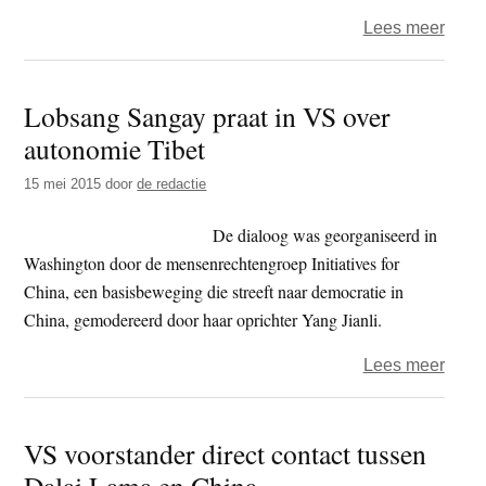
over
Lees meer
Balti
state
Lobsang Sangay praat in VS over
scha
autonomie Tibet
zich
achte
15 mei 2015
door
de redactie
Tibe
strijd
De dialoog was georganiseerd in
voor
Washington door de mensenrechtengroep Initiatives for
auto
China, een basisbeweging die streeft naar democratie in
China, gemodereerd door haar oprichter Yang Jianli.
over
Lees meer
Lobs
Sang
VS voorstander direct contact tussen
praat
Dalai Lama en China
in