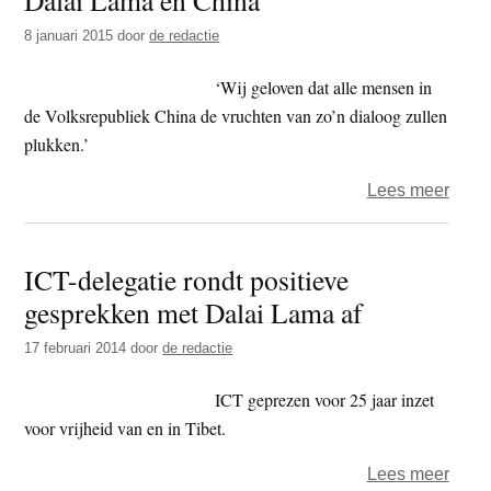
VS
8 januari 2015
door
de redactie
over
auto
‘Wij geloven dat alle mensen in
Tibet
de Volksrepubliek China de vruchten van zo’n dialoog zullen
plukken.’
over
Lees meer
VS
voors
ICT-delegatie rondt positieve
direct
gesprekken met Dalai Lama af
conta
tusse
17 februari 2014
door
de redactie
Dalai
Lam
ICT geprezen voor 25 jaar inzet
en
voor vrijheid van en in Tibet.
Chin
over
Lees meer