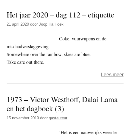
–
Het jaar 2020 – dag 112 – etiquette
Afsch
dat
21 april 2020
door
Joop Ha Hoek
verbi
Coke, vuurwapens en de
misdaadverslaggeving.
Somewhere over the rainbow, skies are blue.
Take care out-there.
over
Lees meer
Het
jaar
1973 – Victor Westhoff, Dalai Lama
2020
en het dagboek (3)
–
dag
15 november 2019
door
gastauteur
112
–
‘Het is een nauwelijks weer te