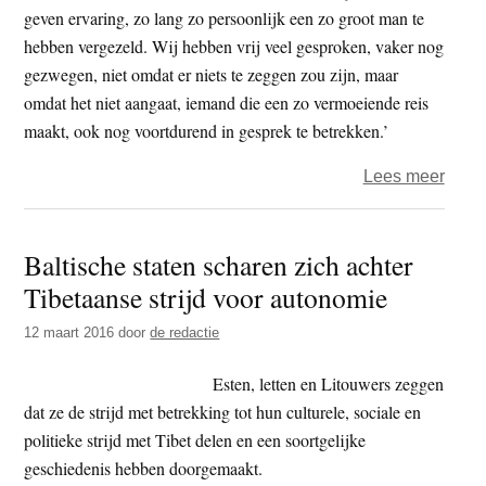
etiqu
geven ervaring, zo lang zo persoonlijk een zo groot man te
hebben vergezeld. Wij hebben vrij veel gesproken, vaker nog
gezwegen, niet omdat er niets te zeggen zou zijn, maar
omdat het niet aangaat, iemand die een zo vermoeiende reis
maakt, ook nog voortdurend in gesprek te betrekken.’
over
Lees meer
1973
–
Baltische staten scharen zich achter
Victo
Tibetaanse strijd voor autonomie
Westh
Dalai
12 maart 2016
door
de redactie
Lam
en
Esten, letten en Litouwers zeggen
het
dat ze de strijd met betrekking tot hun culturele, sociale en
dagb
politieke strijd met Tibet delen en een soortgelijke
(3)
geschiedenis hebben doorgemaakt.