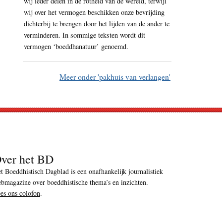
wij ieder delen in de rotheid van de wereld, terwijl
wij over het vermogen beschikken onze bevrijding
dichterbij te brengen door het lijden van de ander te
verminderen. In sommige teksten wordt dit
vermogen ‘boeddhanatuur’ genoemd.
Meer onder 'pakhuis van verlangen'
ver het BD
t Boeddhistisch Dagblad is een onafhankelijk journalistiek
bmagazine over boeddhistische thema’s en inzichten.
es ons colofon
.