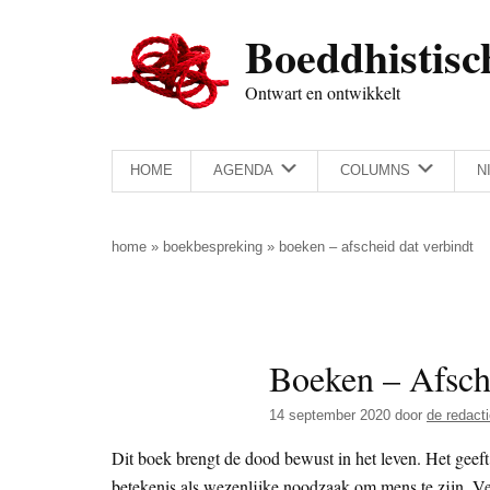
Door
Skip
Spring
Spring
Boeddhistisc
naar
to
naar
naar
de
secondary
de
de
Ontwart en ontwikkelt
hoofd
menu
eerste
voettekst
inhoud
sidebar
HOME
AGENDA
COLUMNS
N
home
»
boekbespreking
»
boeken – afscheid dat verbindt
Boeken – Afsche
14 september 2020
door
de redact
Dit boek brengt de dood bewust in het leven. Het geeft
betekenis als wezenlijke noodzaak om mens te zijn. Ve