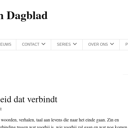
h Dagblad
IEUWS
CONTACT
SERIES
OVER ONS
P
id dat verbindt
ie
 woorden, verhalen, taal aan levens die naar het einde gaan. Zin en
rbinding tussen wat voorbij is, wie voorbij zal gaan en wat nog komen