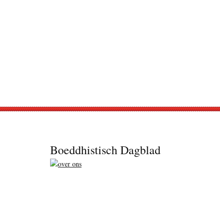
Footer
Boeddhistisch Dagblad