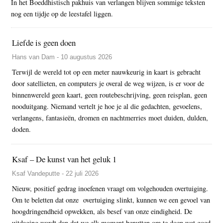
In het Boeddhistisch pakhuis van verlangen blijven sommige teksten
nog een tijdje op de leestafel liggen.
Liefde is geen doen
Hans van Dam - 10 augustus 2026
Terwijl de wereld tot op een meter nauwkeurig in kaart is gebracht
door satellieten, en computers je overal de weg wijzen, is er voor de
binnenwereld geen kaart, geen routebeschrijving, geen reisplan, geen
nooduitgang. Niemand vertelt je hoe je al die gedachten, gevoelens,
verlangens, fantasieën, dromen en nachtmerries moet duiden, dulden,
doden.
Ksaf – De kunst van het geluk 1
Ksaf Vandeputte - 22 juli 2026
Nieuw, positief gedrag inoefenen vraagt om volgehouden overtuiging.
Om te beletten dat onze overtuiging slinkt, kunnen we een gevoel van
hoogdringendheid opwekken, als besef van onze eindigheid. De
uitdaging wordt dan dat we elk moment benutten om te doen wat goed