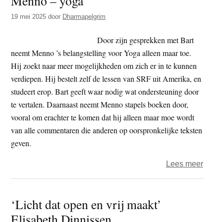
Menno – yoga
19 mei 2025
door
Dharmapelgrim
Door zijn gesprekken met Bart
neemt Menno ’s belangstelling voor Yoga alleen maar toe.
Hij zoekt naar meer mogelijkheden om zich er in te kunnen
verdiepen. Hij bestelt zelf de lessen van SRF uit Amerika, en
studeert erop. Bart geeft waar nodig wat ondersteuning door
te vertalen. Daarnaast neemt Menno stapels boeken door,
vooral om erachter te komen dat hij alleen maar moe wordt
van alle commentaren die anderen op oorspronkelijke teksten
geven.
over
Lees meer
Menn
–
‘Licht dat open en vrij maakt’
yoga
Elisabeth Dinnissen