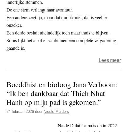
innerlijke stemmen.
De ene stem verlangt naar avontuur.
Een andere zegt: ja, maar dat durf ik niet; dat is veel te
onzeker.
Een derde besluit uiteindelijk toch maar thuis te blijven.
Soms lijkt het alsof er vanbinnen een complete vergadering
gaande is.
over
Lees meer
Er
is
Boeddhist en bioloog Jana Verboom:
niets
“Ik ben dankbaar dat Thich Nhat
mis
met
Hanh op mijn pad is gekomen.”
jou
24 februari 2026
door
Nicole Mulders
—
je
Na de Dalai Lama is de in 2022
bent