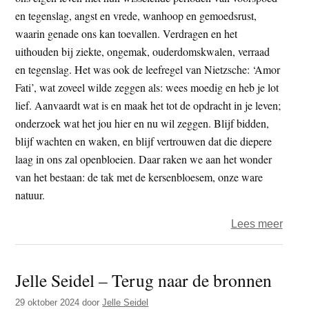
en tegenslag, angst en vrede, wanhoop en gemoedsrust,
waarin genade ons kan toevallen. Verdragen en het
uithouden bij ziekte, ongemak, ouderdomskwalen, verraad
en tegenslag. Het was ook de leefregel van Nietzsche: ‘Amor
Fati’, wat zoveel wilde zeggen als: wees moedig en heb je lot
lief. Aanvaardt wat is en maak het tot de opdracht in je leven;
onderzoek wat het jou hier en nu wil zeggen. Blijf bidden,
blijf wachten en waken, en blijf vertrouwen dat die diepere
laag in ons zal openbloeien. Daar raken we aan het wonder
van het bestaan: de tak met de kersenbloesem, onze ware
natuur.
over
Lees meer
“Ond
de
Jelle Seidel – Terug naar de bronnen
deke
fluist
29 oktober 2024
door
Jelle Seidel