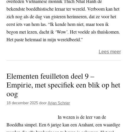
overleden Vietnamese monnik Thich Nhat Hanh de
onde
bekendste boeddhistische leraar ter wereld. Verboom kan het
(1)
zich nog als de dag van gisteren herinneren, dat ze voor het
eerst iets van hem las. “Ik kende hem niet, maar toen ik
begon met lezen, dacht ik ‘Wow’. Het voelde als thuiskomen.
Het paste helemaal in mijn wereldbeeld.”
over
Lees meer
Boed
en
Elementen feuilleton deel 9 –
biolo
Empirie, met specifiek een blik op het
Jana
Verb
oog
“Ik
18 december 2025
door
Arjan Schrier
ben
dank
In wezen is de leer van de
dat
Boeddha simpel. Een 6 jarige kan een Arahant, een waardige
Thic