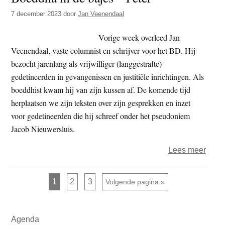
(1)
7 december 2023
door
Jan Veenendaal
Vorige week overleed Jan
Veenendaal, vaste columnist en schrijver voor het BD. Hij
bezocht jarenlang als vrijwilliger (langgestrafte)
gedetineerden in gevangenissen en justitiële inrichtingen. Als
boeddhist kwam hij van zijn kussen af. De komende tijd
herplaatsen we zijn teksten over zijn gesprekken en inzet
voor gedetineerden die hij schreef onder het pseudoniem
Jacob Nieuwersluis.
over
Lees meer
Boed
in
Pagina
Pagina
Pagina
1
2
3
Ga naar
Volgende pagina »
de
bajes
Primaire
–
Agenda
Sidebar