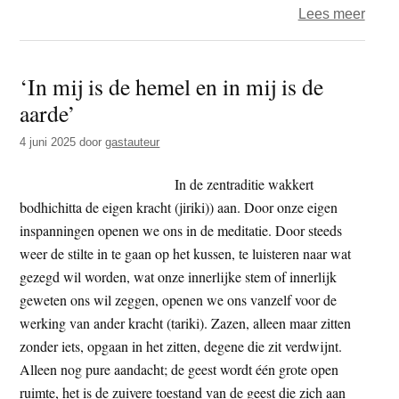
over
Lees meer
Guy
–
‘In mij is de hemel en in mij is de
dham
aarde’
–
Kijk.
4 juni 2025
door
gastauteur
Zie.
Obser
In de zentraditie wakkert
bodhichitta de eigen kracht (jiriki)) aan. Door onze eigen
inspanningen openen we ons in de meditatie. Door steeds
weer de stilte in te gaan op het kussen, te luisteren naar wat
gezegd wil worden, wat onze innerlijke stem of innerlijk
geweten ons wil zeggen, openen we ons vanzelf voor de
werking van ander kracht (tariki). Zazen, alleen maar zitten
zonder iets, opgaan in het zitten, degene die zit verdwijnt.
Alleen nog pure aandacht; de geest wordt één grote open
ruimte, het is de zuivere toestand van de geest die zich aan