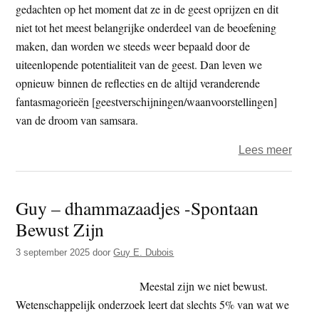
de
gedachten op het moment dat ze in de geest oprijzen en dit
medit
niet tot het meest belangrijke onderdeel van de beoefening
maken, dan worden we steeds weer bepaald door de
uiteenlopende potentialiteit van de geest. Dan leven we
opnieuw binnen de reflecties en de altijd veranderende
fantasmagorieën [geestverschijningen/waanvoorstellingen]
van de droom van samsara.
over
Lees meer
Gold
Lette
Guy – dhammazaadjes -Spontaan
–
Bewust Zijn
Herk
de
3 september 2025
door
Guy E. Dubois
aard
van
Meestal zijn we niet bewust.
geda
Wetenschappelijk onderzoek leert dat slechts 5% van wat we
en