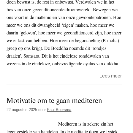
doen bewust is; de rest in onbewust. Verdwalen we in het
ervar
bos van onze geconditioneerde droomwereld. Bewegen we
(I)
ons voort in de mallemolen van onze gewoontepatronen. Hoe
meer we ons dit dwangbeeld ‘eigen’ maken, hoe meer we
daarin ‘geloven’, hoe meer we geconditioneerd zijn, hoe meer
we er last van hebben. Hoe meer de begoocheling (P. moha)
greep op ons krijgt. De Boeddha noemde dit ‘rondjes
draaien’. Samsara. Dit is het eindeloze ronddwalen van
wezens in de eindeloze, onbevredigende cyclus van dukkha.
over
Lees meer
Guy
–
Motivatie om te gaan mediteren
dham
-
22 augustus 2025
door
Paul Boersma
Spon
Bewu
Mediteren is in zekere zin het
Zijn
tegengestelde van handelen. In de meditatie doen we fysiek