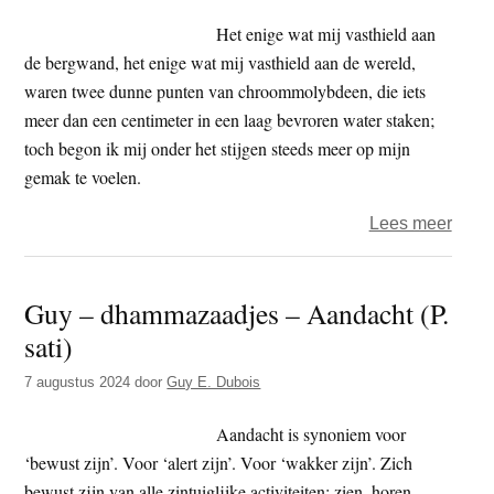
bron
Het enige wat mij vasthield aan
de bergwand, het enige wat mij vasthield aan de wereld,
waren twee dunne punten van chroommolybdeen, die iets
meer dan een centimeter in een laag bevroren water staken;
toch begon ik mij onder het stijgen steeds meer op mijn
gemak te voelen.
over
Lees meer
Guy
–
Guy – dhammazaadjes – Aandacht (P.
dham
sati)
–
Aand
7 augustus 2024
door
Guy E. Dubois
(P.
sati)
Aandacht is synoniem voor
‘bewust zijn’. Voor ‘alert zijn’. Voor ‘wakker zijn’. Zich
bewust zijn van alle zintuiglijke activiteiten: zien, horen,