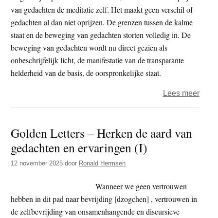
een
van gedachten de meditatie zelf. Het maakt geen verschil of
blik
gedachten al dan niet oprijzen. De grenzen tussen de kalme
op
staat en de beweging van gedachten storten volledig in. De
het
beweging van gedachten wordt nu direct gezien als
oog
onbeschrijfelijk licht, de manifestatie van de transparante
helderheid van de basis, de oorspronkelijke staat.
over
Lees meer
Gold
letter
Golden Letters – Herken de aard van
(2)
gedachten en ervaringen (I)
–
Het
12 november 2025
door
Ronald Hermsen
oprij
van
Wanneer we geen vertrouwen
geda
hebben in dit pad naar bevrijding [dzogchen] , vertrouwen in
wordt
de zelfbevrijding van onsamenhangende en discursieve