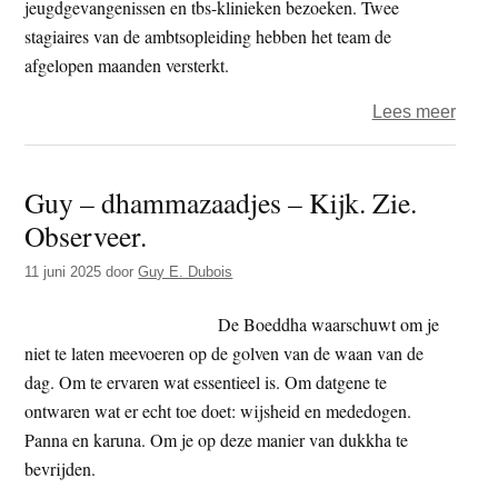
jeugdgevangenissen en tbs-klinieken bezoeken. Twee
stagiaires van de ambtsopleiding hebben het team de
afgelopen maanden versterkt.
over
Lees meer
Boedd
Geest
Guy – dhammazaadjes – Kijk. Zie.
verzo
Observeer.
bij
Justit
11 juni 2025
door
Guy E. Dubois
De Boeddha waarschuwt om je
niet te laten meevoeren op de golven van de waan van de
dag. Om te ervaren wat essentieel is. Om datgene te
ontwaren wat er echt toe doet: wijsheid en mededogen.
Panna en karuna. Om je op deze manier van dukkha te
bevrijden.