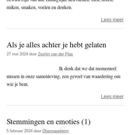
ruiken, smaken, voelen en denken.
over
Lees meer
Guy
–
Als je alles achter je hebt gelaten
dham
–
27 mei 2024
door
Zeshin van der Plas
Aand
(P.
Ik denk dat we dat momenteel
sati)
missen in onze samenleving, een gevoel van waardering om
wie je bent.
over
Lees meer
Als
je
Stemmingen en emoties (1)
alles
achte
5 februari 2024
door
Dharmapelgrim