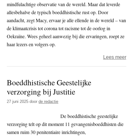
mindfulachtige observatie van de wereld. Maar dat leverde
allesbehalve de typisch boeddhistische rust op. Door
aandacht, zegt Macy, ervaar je alle ellende in de wereld – van
de klimaatcrisis tot corona tot racisme tot de oorlog in
Oekraïne. Wees geheel aanwezig bij die ervaringen, roept ze
haar lezers en volgers op.
over
Lees meer
Klima
en
Boeddhistische Geestelijke
boedd
verzorging bij Justitie
Joan
Macy
27 juni 2025
door
de redactie
over
De boeddhistische geestelijke
verzorging telt op dit moment 11 gevangenisboeddhisten die
samen ruim 30 penitentiaire inrichtingen,