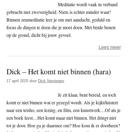
Elisa
Meditatie wordt vaak in verband
Dinn
gebracht met zweverigheid. Niets is echter minder waar!
Binnen zenmeditatie leer je om met aandacht, geduld en
focus de dingen te doen die je moet doen. Met beide benen
op de grond, dicht bij jouw gevoel.
over
Lees meer
Zen
in
Dick – Het komt niet binnen (hara)
zorg:
naar
17 april 2025
door
Dick Verstegen
meer
bala
Je zit klaar, bent bereid, en toch
tusse
komt er niet binnen wat er gezegd wordt. Als je kijkt/luistert
hoofd
naar een teisho, een lezing, en film, een kunstwerk…Of als je
hart
een boek leest…Het komt maar niet binnen. Het dringt niet
en
tot je door. Hoe ga je daarmee om? Hoe kom ik er doorheen?
hand