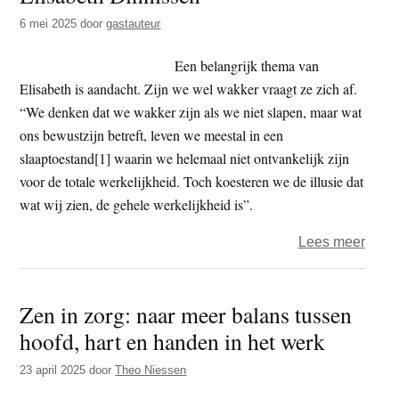
6 mei 2025
door
gastauteur
Een belangrijk thema van
Elisabeth is aandacht. Zijn we wel wakker vraagt ze zich af.
“We denken dat we wakker zijn als we niet slapen, maar wat
ons bewustzijn betreft, leven we meestal in een
slaaptoestand[1] waarin we helemaal niet ontvankelijk zijn
voor de totale werkelijkheid. Toch koesteren we de illusie dat
wat wij zien, de gehele werkelijkheid is”.
over
Lees meer
‘Licht
dat
Zen in zorg: naar meer balans tussen
open
hoofd, hart en handen in het werk
en
vrij
23 april 2025
door
Theo Niessen
maakt