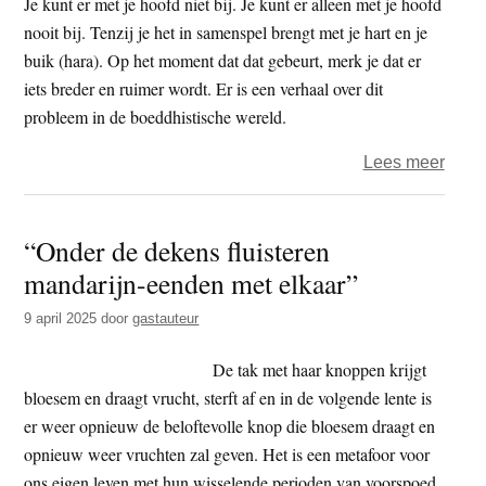
Je kunt er met je hoofd niet bij. Je kunt er alleen met je hoofd
in
nooit bij. Tenzij je het in samenspel brengt met je hart en je
het
buik (hara). Op het moment dat dat gebeurt, merk je dat er
werk
iets breder en ruimer wordt. Er is een verhaal over dit
probleem in de boeddhistische wereld.
over
Lees meer
Dick
–
“Onder de dekens fluisteren
Het
mandarijn-eenden met elkaar”
komt
niet
9 april 2025
door
gastauteur
binn
(hara
De tak met haar knoppen krijgt
bloesem en draagt vrucht, sterft af en in de volgende lente is
er weer opnieuw de beloftevolle knop die bloesem draagt en
opnieuw weer vruchten zal geven. Het is een metafoor voor
ons eigen leven met hun wisselende perioden van voorspoed