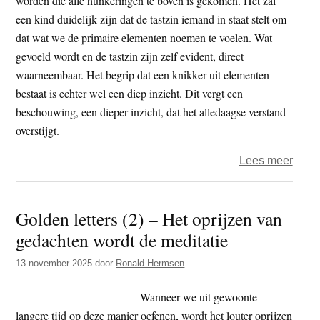
worden die alle hunkeringen te boven is gekomen. Het zal
Nhat
een kind duidelijk zijn dat de tastzin iemand in staat stelt om
Hanh
dat wat we de primaire elementen noemen te voelen. Wat
op
gevoeld wordt en de tastzin zijn zelf evident, direct
mijn
waarneembaar. Het begrip dat een knikker uit elementen
pad
bestaat is echter wel een diep inzicht. Dit vergt een
is
beschouwing, een dieper inzicht, dat het alledaagse verstand
geko
overstijgt.
over
Lees meer
Elem
feuill
Golden letters (2) – Het oprijzen van
deel
gedachten wordt de meditatie
9
–
13 november 2025
door
Ronald Hermsen
Empir
met
Wanneer we uit gewoonte
speci
langere tijd op deze manier oefenen, wordt het louter oprijzen