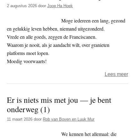
t
2 augustus 2026
door
Joop Ha Hoek
e
e
s
Moge iedereen een lang, gezond
i
en gelukkig leven hebben, niemand uitgezonderd.
t
Vrede en alle goeds, zeggen de Franciscanen.
e
Waarom je nooit, als je aandacht wilt, over granieten
platforms moet lopen.
Moedig voorwaarts!
over
Lees meer
Colu
van
Er is niets mis met jou — je bent
Joop
onderweg (1)
–
slech
11 maart 2026
door
Rob van Boven en Luuk Mur
tijden
We kennen het allemaal: die