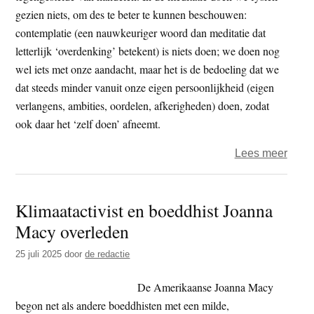
gezien niets, om des te beter te kunnen beschouwen:
contemplatie (een nauwkeuriger woord dan meditatie dat
letterlijk ‘overdenking’ betekent) is niets doen; we doen nog
wel iets met onze aandacht, maar het is de bedoeling dat we
dat steeds minder vanuit onze eigen persoonlijkheid (eigen
verlangens, ambities, oordelen, afkerigheden) doen, zodat
ook daar het ‘zelf doen’ afneemt.
over
Lees meer
Motiv
om
Klimaatactivist en boeddhist Joanna
te
Macy overleden
gaan
medi
25 juli 2025
door
de redactie
De Amerikaanse Joanna Macy
begon net als andere boeddhisten met een milde,