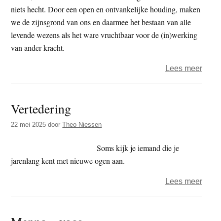
niets hecht. Door een open en ontvankelijke houding, maken
we de zijnsgrond van ons en daarmee het bestaan van alle
levende wezens als het ware vruchtbaar voor de (in)werking
van ander kracht.
over
Lees meer
‘In
mij
Vertedering
is
de
22 mei 2025
door
Theo Niessen
heme
en
Soms kijk je iemand die je
in
jarenlang kent met nieuwe ogen aan.
mij
over
Lees meer
is
Verte
de
aarde