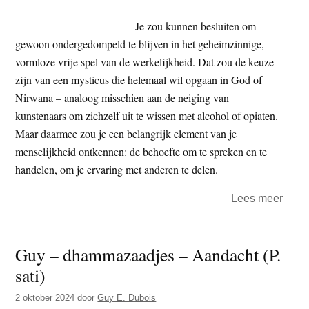
manda
eend
Je zou kunnen besluiten om
met
gewoon ondergedompeld te blijven in het geheimzinnige,
elkaa
vormloze vrije spel van de werkelijkheid. Dat zou de keuze
zijn van een mysticus die helemaal wil opgaan in God of
Nirwana – analoog misschien aan de neiging van
kunstenaars om zichzelf uit te wissen met alcohol of opiaten.
Maar daarmee zou je een belangrijk element van je
menselijkheid ontkennen: de behoefte om te spreken en te
handelen, om je ervaring met anderen te delen.
over
Lees meer
Jelle
Seide
Guy – dhammazaadjes – Aandacht (P.
–
sati)
Teru
naar
2 oktober 2024
door
Guy E. Dubois
de