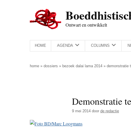
Door
Skip
Spring
Spring
Boeddhistisc
naar
to
naar
naar
de
secondary
de
de
Ontwart en ontwikkelt
hoofd
menu
eerste
voettekst
inhoud
sidebar
HOME
AGENDA
COLUMNS
N
home
»
dossiers
»
bezoek dalai lama 2014
»
demonstratie t
Demonstratie t
9 mei 2014
door
de redactie