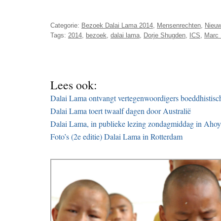
Categorie:
Bezoek Dalai Lama 2014
,
Mensenrechten
,
Nieu
Tags:
2014
,
bezoek
,
dalai lama
,
Dorje Shugden
,
ICS
,
Marc
Lees ook:
Dalai Lama ontvangt vertegenwoordigers boeddhistisch
Dalai Lama toert twaalf dagen door Australië
Dalai Lama, in publieke lezing zondagmiddag in Ahoy
Foto’s (2e editie) Dalai Lama in Rotterdam