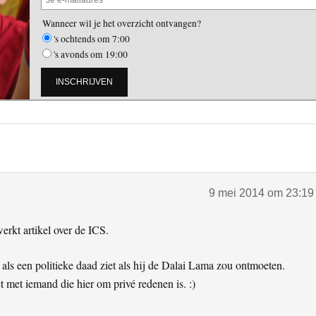
Wanneer wil je het overzicht ontvangen?
's ochtends om 7:00
's avonds om 19:00
9 mei 2014 om 23:19
rkt artikel over de ICS.
ls een politieke daad ziet als hij de Dalai Lama zou ontmoeten.
t met iemand die hier om privé redenen is. :)