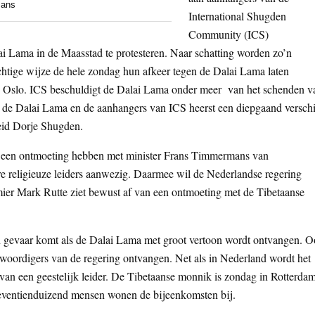
mans
International Shugden
Community (ICS)
 Lama in de Maasstad te protesteren. Naar schatting worden zo’n
htige wijze de hele zondag hun afkeer tegen de Dalai Lama laten
in Oslo. ICS beschuldigt de Dalai Lama onder meer van het schenden v
n de Dalai Lama en de aanhangers van ICS heerst een diepgaand verschi
eid Dorje Shugden.
 een ontmoeting hebben met minister Frans Timmermans van
e religieuze leiders aanwezig. Daarmee wil de Nederlandse regering
mier Mark Rutte ziet bewust af van een ontmoeting met de Tibetaanse
n gevaar komt als de Dalai Lama met groot vertoon wordt ontvangen. 
oordigers van de regering ontvangen. Net als in Nederland wordt het
an een geestelijk leider. De Tibetaanse monnik is zondag in Rotterda
zeventienduizend mensen wonen de bijeenkomsten bij.