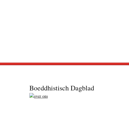
Footer
Boeddhistisch Dagblad