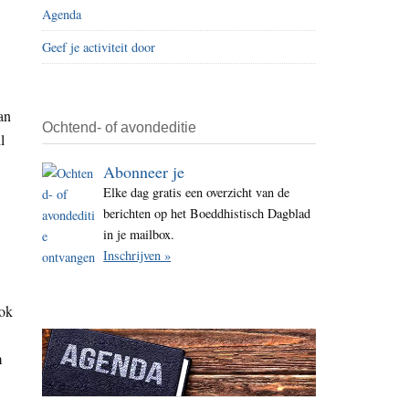
Agenda
i
t
Geef je activiteit door
e
an
Ochtend- of avondeditie
l
Abonneer je
Elke dag gratis een overzicht van de
berichten op het Boeddhistisch Dagblad
in je mailbox.
Inschrijven »
Ook
m