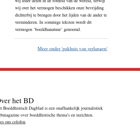
wij ieder delen in de rotheid van de wereld, terwijl
wij over het vermogen beschikken onze bevrijding
dichterbij te brengen door het lijden van de ander te
verminderen. In sommige teksten wordt dit
vermogen ‘boeddhanatuur’ genoemd.
Meer onder 'pakhuis van verlangen'
ver het BD
t Boeddhistisch Dagblad is een onafhankelijk journalistiek
bmagazine over boeddhistische thema’s en inzichten.
es ons colofon
.