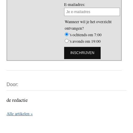
E-mailadres:
Wanneer wil je het overzicht
ontvangen?
's ochtends om 7:00
's avonds om 19:00
Primaire
Door:
Sidebar
de redactie
Alle artikelen »