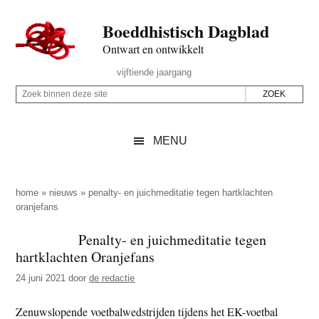
Door
Skip
Spring
Spring
Boeddhistisch Dagblad
naar
to
naar
naar
de
secondary
de
de
Ontwart en ontwikkelt
hoofd
menu
eerste
voettekst
Header
vijftiende jaargang
inhoud
sidebar
Rechts
Z
Z
o
o
e
e
MENU
k
k
b
o
i
p
home
»
nieuws
»
penalty- en juichmeditatie tegen hartklachten
n
oranjefans
d
n
e
Penalty- en juichmeditatie tegen
e
z
hartklachten Oranjefans
n
e
d
24 juni 2021
door
de redactie
s
e
i
Zenuwslopende voetbalwedstrijden tijdens het EK-voetbal
z