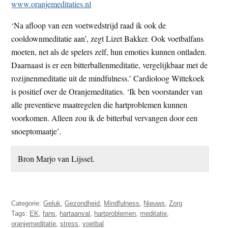
www.oranjemeditaties.nl
‘Na afloop van een voetwedstrijd raad ik ook de
cooldownmeditatie aan’, zegt Lizet Bakker. Ook voetbalfans
moeten, net als de spelers zelf, hun emoties kunnen ontladen.
Daarnaast is er een bitterballenmeditatie, vergelijkbaar met de
rozijnenmeditatie uit de mindfulness.’ Cardioloog Wittekoek
is positief over de Oranjemeditaties. ‘Ik ben voorstander van
alle preventieve maatregelen die hartproblemen kunnen
voorkomen. Alleen zou ik de bitterbal vervangen door een
snoeptomaatje’.
Bron Marjo van Lijssel.
Categorie:
Geluk
,
Gezondheid
,
Mindfulness
,
Nieuws
,
Zorg
Tags:
EK
,
fans
,
hartaanval
,
hartproblemen
,
meditatie
,
oranjemeditatie
,
stress
,
voetbal