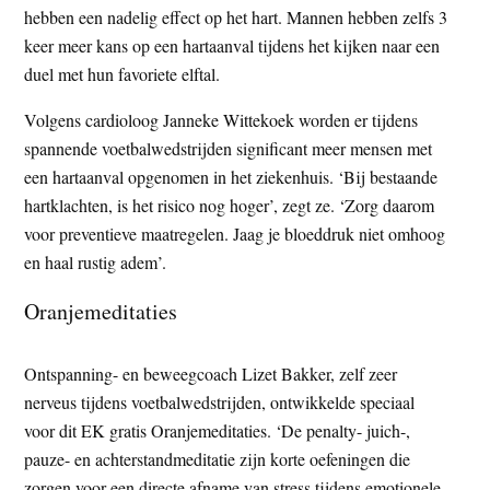
hebben een nadelig effect op het hart. Mannen hebben zelfs 3
t
e
keer meer kans op een hartaanval tijdens het kijken naar een
e
s
duel met hun favoriete elftal.
i
t
Volgens cardioloog Janneke Wittekoek worden er tijdens
e
spannende voetbalwedstrijden significant meer mensen met
een hartaanval opgenomen in het ziekenhuis. ‘Bij bestaande
hartklachten, is het risico nog hoger’, zegt ze. ‘Zorg daarom
voor preventieve maatregelen. Jaag je bloeddruk niet omhoog
en haal rustig adem’.
Oranjemeditaties
Ontspanning- en beweegcoach Lizet Bakker, zelf zeer
nerveus tijdens voetbalwedstrijden, ontwikkelde speciaal
voor dit EK gratis Oranjemeditaties. ‘De penalty- juich-,
pauze- en achterstandmeditatie zijn korte oefeningen die
zorgen voor een directe afname van stress tijdens emotionele