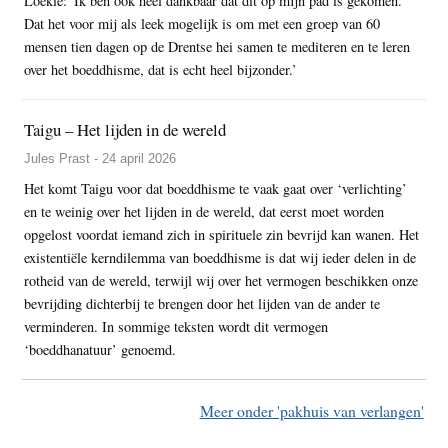
Loekie: 'Ik ben ook heel dankbaar dat dit op mijn pad is gekomen.
Dat het voor mij als leek mogelijk is om met een groep van 60
mensen tien dagen op de Drentse hei samen te mediteren en te leren
over het boeddhisme, dat is echt heel bijzonder.’
Taigu – Het lijden in de wereld
Jules Prast - 24 april 2026
Het komt Taigu voor dat boeddhisme te vaak gaat over ‘verlichting’
en te weinig over het lijden in de wereld, dat eerst moet worden
opgelost voordat iemand zich in spirituele zin bevrijd kan wanen. Het
existentiële kerndilemma van boeddhisme is dat wij ieder delen in de
rotheid van de wereld, terwijl wij over het vermogen beschikken onze
bevrijding dichterbij te brengen door het lijden van de ander te
verminderen. In sommige teksten wordt dit vermogen
‘boeddhanatuur’ genoemd.
Meer onder 'pakhuis van verlangen'