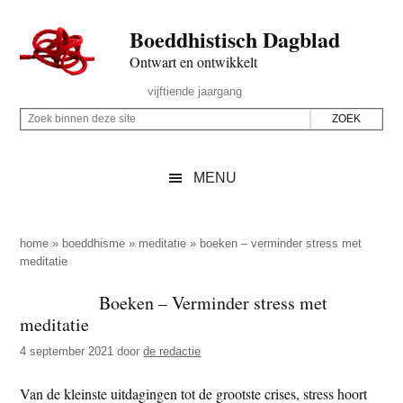
Door
Skip
Spring
Spring
Boeddhistisch Dagblad
naar
to
naar
naar
de
secondary
de
de
Ontwart en ontwikkelt
hoofd
menu
eerste
voettekst
Header
vijftiende jaargang
inhoud
sidebar
Rechts
Z
Z
o
o
e
e
MENU
k
k
b
o
i
p
home
»
boeddhisme
»
meditatie
»
boeken – verminder stress met
n
meditatie
d
n
e
Boeken – Verminder stress met
e
z
meditatie
n
e
d
4 september 2021
door
de redactie
s
e
i
Van de kleinste uitdagingen tot de grootste crises, stress hoort
z