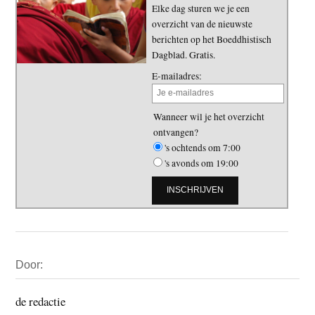
Elke dag sturen we je een
overzicht van de nieuwste
berichten op het Boeddhistisch
Dagblad. Gratis.
E-mailadres:
Wanneer wil je het overzicht
ontvangen?
's ochtends om 7:00
's avonds om 19:00
Primaire
Door:
Sidebar
de redactie