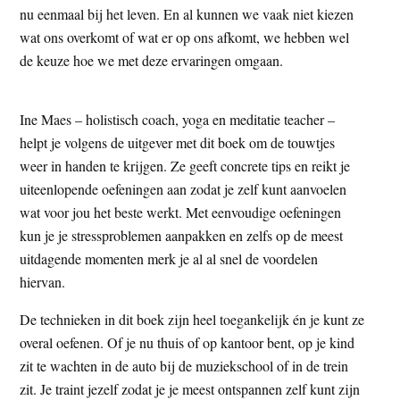
nu eenmaal bij het leven. En al kunnen we vaak niet kiezen
t
e
wat ons overkomt of wat er op ons afkomt, we hebben wel
e
s
de keuze hoe we met deze ervaringen omgaan.
i
t
e
Ine Maes – holistisch coach, yoga en meditatie teacher –
helpt je volgens de uitgever met dit boek om de touwtjes
weer in handen te krijgen. Ze geeft concrete tips en reikt je
uiteenlopende oefeningen aan zodat je zelf kunt aanvoelen
wat voor jou het beste werkt. Met eenvoudige oefeningen
kun je je stressproblemen aanpakken en zelfs op de meest
uitdagende momenten merk je al al snel de voordelen
hiervan.
De technieken in dit boek zijn heel toegankelijk én je kunt ze
overal oefenen. Of je nu thuis of op kantoor bent, op je kind
zit te wachten in de auto bij de muziekschool of in de trein
zit. Je traint jezelf zodat je je meest ontspannen zelf kunt zijn