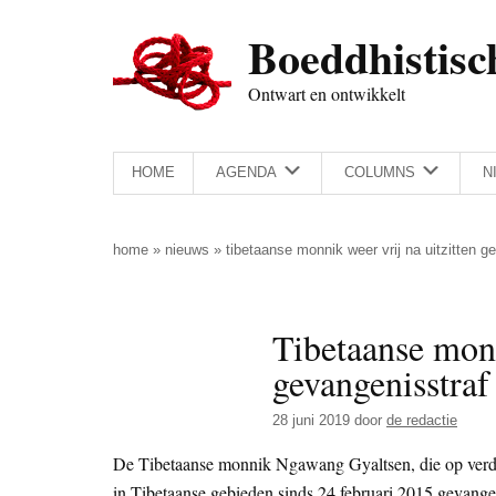
Door
Skip
Spring
Spring
Boeddhistisc
naar
to
naar
naar
de
secondary
de
de
Ontwart en ontwikkelt
hoofd
menu
eerste
voettekst
inhoud
sidebar
HOME
AGENDA
COLUMNS
N
home
»
nieuws
»
tibetaanse monnik weer vrij na uitzitten g
Tibetaanse monn
gevangenisstraf
28 juni 2019
door
de redactie
De Tibetaanse monnik Ngawang Gyaltsen, die op verden
in Tibetaanse gebieden sinds 24 februari 2015 gevangen 