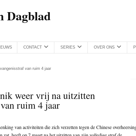
h Dagblad
IEUWS
CONTACT
SERIES
OVER ONS
P
evangenisstraf van ruim 4 jaar
ik weer vrij na uitzitten
 van ruim 4 jaar
king van activiteiten die zich verzetten tegen de Chinese overheersin
zat, heeft op 7 maart na het uitzitten van zijn volledige straf de