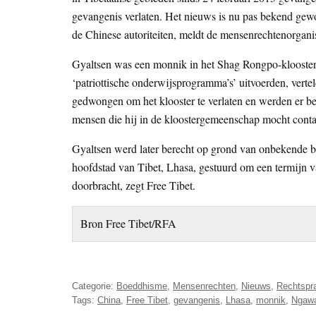
gevangenis verlaten. Het nieuws is nu pas bekend gew
de Chinese autoriteiten, meldt de mensenrechtenorganis
Gyaltsen was een monnik in het Shag Rongpo-klooster
‘patriottische onderwijsprogramma’s’ uitvoerden, verte
gedwongen om het klooster te verlaten en werden er b
mensen die hij in de kloostergemeenschap mocht contact
Gyaltsen werd later berecht op grond van onbekende b
hoofdstad van Tibet, Lhasa, gestuurd om een termijn van 
doorbracht, zegt Free Tibet.
Bron Free Tibet/RFA
Categorie:
Boeddhisme
,
Mensenrechten
,
Nieuws
,
Rechtspr
Tags:
China
,
Free Tibet
,
gevangenis
,
Lhasa
,
monnik
,
Ngawa