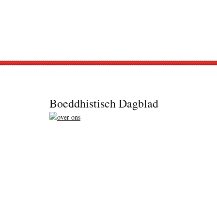
Footer
Boeddhistisch Dagblad