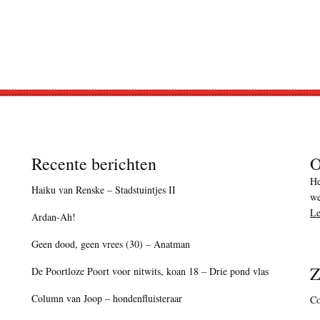
Recente berichten
O
He
Haiku van Renske – Stadstuintjes II
we
Le
Ardan-Ah!
Geen dood, geen vrees (30) – Anatman
Z
De Poortloze Poort voor nitwits, koan 18 – Drie pond vlas
Column van Joop – hondenfluisteraar
Co