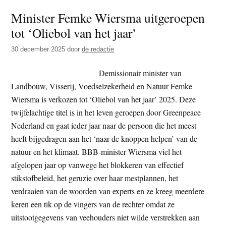
Politi
Minister Femke Wiersma uitgeroepen
zet
tot ‘Oliebol van het jaar’
traan
in
30 december 2025
door
de redactie
om
een
Demissionair minister van
temp
Landbouw, Visserij, Voedselzekerheid en Natuur Femke
met
Wiersma is verkozen tot ‘Oliebol van het jaar’ 2025. Deze
de
twijfelachtige titel is in het leven geroepen door Greenpeace
gron
Nederland en gaat ieder jaar naar de persoon die het meest
gelijk
heeft bijgedragen aan het ‘naar de knoppen helpen’ van de
te
natuur en het klimaat. BBB-minister Wiersma viel het
make
afgelopen jaar op vanwege het blokkeren van effectief
stikstofbeleid, het geruzie over haar mestplannen, het
verdraaien van de woorden van experts en ze kreeg meerdere
keren een tik op de vingers van de rechter omdat ze
uitstootgegevens van veehouders niet wilde verstrekken aan