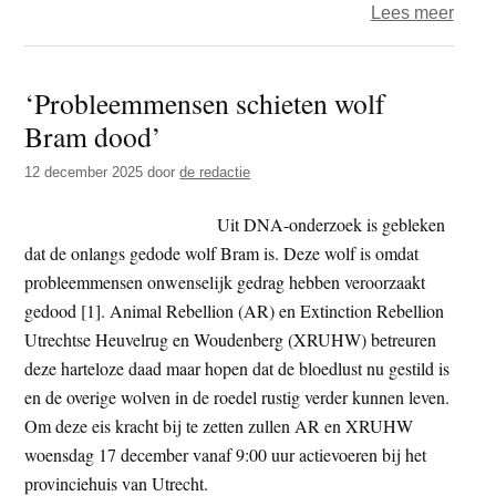
over
Lees meer
Pales
journa
‘Probleemmensen schieten wolf
Mari
Bram dood’
Bargh
‘We
12 december 2025
door
de redactie
wille
niet
Uit DNA-onderzoek is gebleken
één
dat de onlangs gedode wolf Bram is. Deze wolf is omdat
staat
probleemmensen onwenselijk gedrag hebben veroorzaakt
of
gedood [1]. Animal Rebellion (AR) en Extinction Rebellion
twee
Utrechtse Heuvelrug en Woudenberg (XRUHW) betreuren
state
deze harteloze daad maar hopen dat de bloedlust nu gestild is
we
en de overige wolven in de roedel rustig verder kunnen leven.
wille
Om deze eis kracht bij te zetten zullen AR en XRUHW
de
woensdag 17 december vanaf 9:00 uur actievoeren bij het
Leva
provinciehuis van Utrecht.