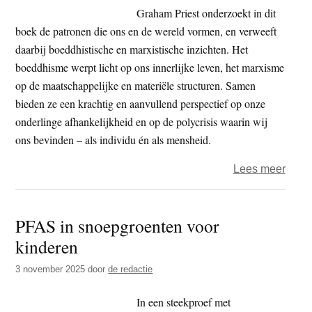
boyco
Graham Priest onderzoekt in dit
boek de patronen die ons en de wereld vormen, en verweeft
daarbij boeddhistische en marxistische inzichten. Het
boeddhisme werpt licht op ons innerlijke leven, het marxisme
op de maatschappelijke en materiële structuren. Samen
bieden ze een krachtig en aanvullend perspectief op onze
onderlinge afhankelijkheid en op de polycrisis waarin wij
ons bevinden – als individu én als mensheid.
over
Lees meer
Boek
–
PFAS in snoepgroenten voor
Kapit
kinderen
haar
aard
3 november 2025
door
de redactie
en
verv
In een steekproef met