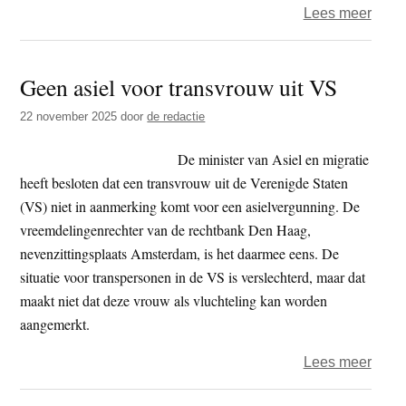
over
Lees meer
Verkl
van
Geen asiel voor transvrouw uit VS
Praa
veroo
22 november 2025
door
de redactie
Chin
inme
De minister van Asiel en migratie
in
heeft besloten dat een transvrouw uit de Verenigde Staten
opvol
(VS) niet in aanmerking komt voor een asielvergunning. De
Dalai
vreemdelingenrechter van de rechtbank Den Haag,
Lam
nevenzittingsplaats Amsterdam, is het daarmee eens. De
situatie voor transpersonen in de VS is verslechterd, maar dat
maakt niet dat deze vrouw als vluchteling kan worden
aangemerkt.
over
Lees meer
Geen