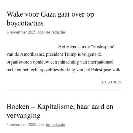
–
Wake voor Gaza gaat over op
maak
boycotacties
met
wet
6 november 2025
door
de redactie
eind
aan
Het zogenaamde “vredesplan”
krimp
van de Amerikaanse president Trump is volgens de
organisatoren opnieuw een minachting van internationaal
recht en het recht op zelfbeschikking van het Palestijnse volk.
over
Lees meer
Wak
voor
Boeken – Kapitalisme, haar aard en
Gaza
vervanging
gaat
over
4 november 2025
door
de redactie
op