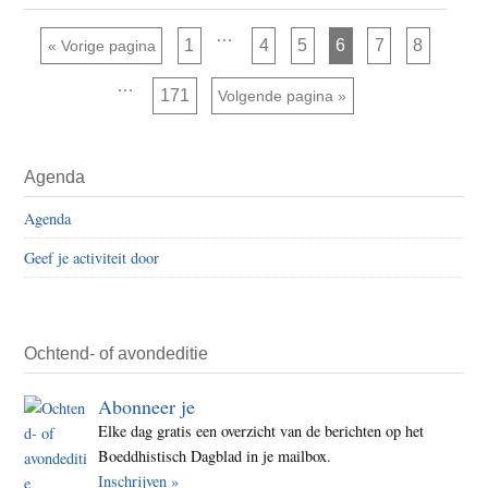
Verb
elkaa
Interim
…
Pagina
Pagina
Pagina
Pagina
Pagina
Pagina
Ga naar
1
4
5
6
7
8
«
Vorige pagina
pagina's
te
zijn
Interim
…
weggelaten
help
Pagina
171
Ga naar
Volgende pagina »
pagina's
zijn
weggelaten
Primaire
Agenda
Sidebar
Agenda
Geef je activiteit door
Ochtend- of avondeditie
Abonneer je
Elke dag gratis een overzicht van de berichten op het
Boeddhistisch Dagblad in je mailbox.
Inschrijven »