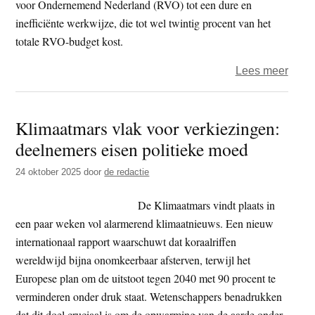
voor Ondernemend Nederland (RVO) tot een dure en
inefficiënte werkwijze, die tot wel twintig procent van het
totale RVO-budget kost.
over
Lees meer
Wakk
Dier
Klimaatmars vlak voor verkiezingen:
–
deelnemers eisen politieke moed
Land
verspi
24 oktober 2025
door
de redactie
miljo
aan
De Klimaatmars vindt plaats in
vertr
een paar weken vol alarmerend klimaatnieuws. Een nieuw
open
internationaal rapport waarschuwt dat koraalriffen
veeho
wereldwijd bijna onomkeerbaar afsterven, terwijl het
Europese plan om de uitstoot tegen 2040 met 90 procent te
verminderen onder druk staat. Wetenschappers benadrukken
dat dit doel cruciaal is om de opwarming van de aarde onder