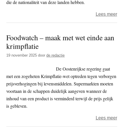
die de nationaliteit van deze landen hebben.
over
Lees meer
Mogel
same
Foodwatch – maak met wet einde aan
tusse
krimpflatie
HRF
en
19 november 2025
door
de redactie
Inter
De Oostenrijkse regering gaat
met een zogeheten Krimpflatie-wet optreden tegen verborgen
prijsverhogingen bij levensmiddelen. Supermarkten moeten
voortaan in de schappen duidelijk aangeven wanneer de
inhoud van een product is verminderd terwijl de prijs gelijk
is gebleven.
over
Lees meer
Food