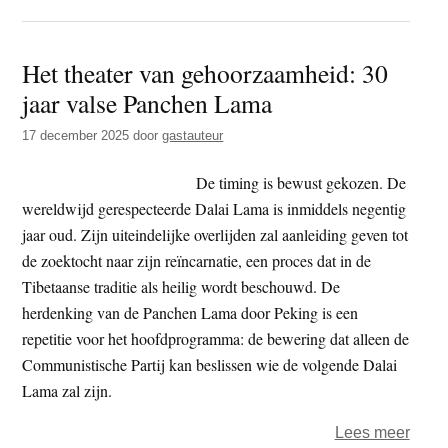
‘Boe
kan
Het theater van gehoorzaamheid: 30
Israël
jaar valse Panchen Lama
ontwi
tot
17 december 2025
door
gastauteur
meer
comp
De timing is bewust gekozen. De
land’
wereldwijd gerespecteerde Dalai Lama is inmiddels negentig
jaar oud. Zijn uiteindelijke overlijden zal aanleiding geven tot
de zoektocht naar zijn reïncarnatie, een proces dat in de
Tibetaanse traditie als heilig wordt beschouwd. De
herdenking van de Panchen Lama door Peking is een
repetitie voor het hoofdprogramma: de bewering dat alleen de
Communistische Partij kan beslissen wie de volgende Dalai
Lama zal zijn.
over
Lees meer