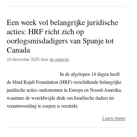
Food
–
Een week vol belangrijke juridische
Verb
acties: HRF richt zich op
op
term
oorlogsmisdadigers van Spanje tot
als
Canada
‘vega
10 december 2025
door
de redactie
in
strijd
In de afgelopen 14 dagen heeft
met
de Hind Rajab Foundation (HRF) verschillende belangrijke
EU-
juridische acties ondernomen in Europa en Noord-Amerika,
recht
waarmee de wereldwijde druk om Israëlische daders ter
verantwoording te roepen is versterkt.
over
Lees meer
Een
week