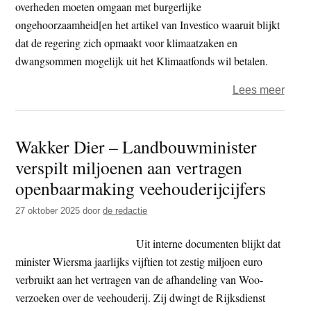
overheden moeten omgaan met burgerlijke
ongehoorzaamheid[en het artikel van Investico waaruit blijkt
dat de regering zich opmaakt voor klimaatzaken en
dwangsommen mogelijk uit het Klimaatfonds wil betalen.
over
Lees meer
Extin
Rebel
Wakker Dier – Landbouwminister
blokk
verspilt miljoenen aan vertragen
A12-
blok
openbaarmaking veehouderijcijfers
dag
27 oktober 2025
door
de redactie
voor
verki
Uit interne documenten blijkt dat
minister Wiersma jaarlijks vijftien tot zestig miljoen euro
verbruikt aan het vertragen van de afhandeling van Woo-
verzoeken over de veehouderij. Zij dwingt de Rijksdienst