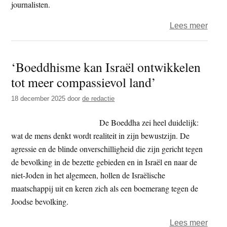
journalisten.
over
Lees meer
Minis
Femk
‘Boeddhisme kan Israël ontwikkelen
Wier
tot meer compassievol land’
uitge
tot
18 december 2025
door
de redactie
‘Olie
van
De Boeddha zei heel duidelijk:
het
wat de mens denkt wordt realiteit in zijn bewustzijn. De
jaar’
agressie en de blinde onverschilligheid die zijn gericht tegen
de bevolking in de bezette gebieden en in Israël en naar de
niet-Joden in het algemeen, hollen de Israëlische
maatschappij uit en keren zich als een boemerang tegen de
Joodse bevolking.
over
Lees meer