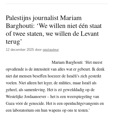
Het
theat
Palestijns journalist Mariam
van
Barghouti: ‘We willen niet één staat
geho
30
of twee staten, we willen de Levant
jaar
terug’
valse
12 december 2025
door
gastauteur
Panc
Lam
Mariam Barghouti: ‘Het meest
opvallende is de intensiteit van alles wat er gebeurt. Ik denk
niet dat mensen beseffen hoezeer de Israëli’s zich gesterkt
voelen. Niet alleen het leger, de milities, maar Israël als
geheel, als samenleving. Het is zó gewelddadig op de
Westelijke Jordaanoever – het is een weerspiegeling van
Gaza vóór de genocide. Het is een openluchtgevangenis en
een laboratorium om hun wapens op ons te testen.’