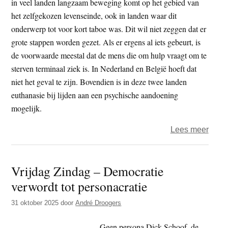
in veel landen langzaam beweging komt op het gebied van
het zelfgekozen levenseinde, ook in landen waar dit
onderwerp tot voor kort taboe was. Dit wil niet zeggen dat er
grote stappen worden gezet. Als er ergens al iets gebeurt, is
de voorwaarde meestal dat de mens die om hulp vraagt om te
sterven terminaal ziek is. In Nederland en België hoeft dat
niet het geval te zijn. Bovendien is in deze twee landen
euthanasie bij lijden aan een psychische aandoening
mogelijk.
over
Lees meer
Worl
Right
Vrijdag Zindag – Democratie
to
verwordt tot personacratie
Die
Day
31 oktober 2025
door
André Droogers
2025
Nede
Geen persona Dick Schoof, de