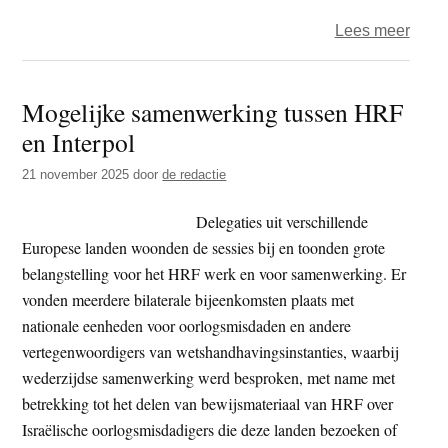
over
Lees meer
Brand
aan
Mogelijke samenwerking tussen HRF
infor
en Interpol
‘Onz
same
21 november 2025
door
de redactie
verlie
haar
Delegaties uit verschillende
gree
Europese landen woonden de sessies bij en toonden grote
op
belangstelling voor het HRF werk en voor samenwerking. Er
waar
vonden meerdere bilaterale bijeenkomsten plaats met
en
nationale eenheden voor oorlogsmisdaden en andere
pluri
vertegenwoordigers van wetshandhavingsinstanties, waarbij
infor
wederzijdse samenwerking werd besproken, met name met
betrekking tot het delen van bewijsmateriaal van HRF over
Israëlische oorlogsmisdadigers die deze landen bezoeken of