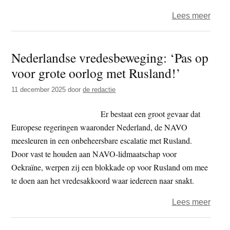
terug
over
Lees meer
‘Pro
schie
Nederlandse vredesbeweging: ‘Pas op
wolf
voor grote oorlog met Rusland!’
Bram
dood
11 december 2025
door
de redactie
Er bestaat een groot gevaar dat
Europese regeringen waaronder Nederland, de NAVO
meesleuren in een onbeheersbare escalatie met Rusland.
Door vast te houden aan NAVO-lidmaatschap voor
Oekraïne, werpen zij een blokkade op voor Rusland om mee
te doen aan het vredesakkoord waar iedereen naar snakt.
over
Lees meer
Nede
vred