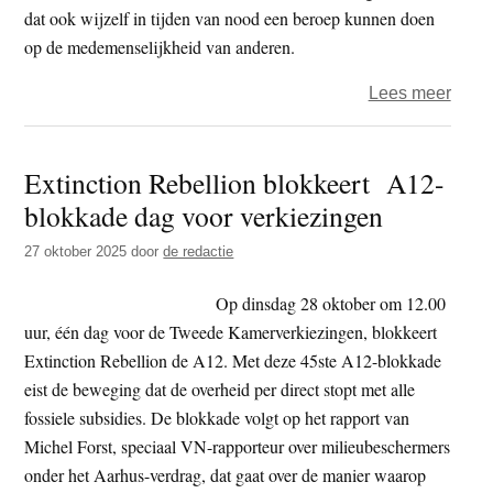
dat ook wijzelf in tijden van nood een beroep kunnen doen
op de medemenselijkheid van anderen.
over
Lees meer
‘Ze
plant
Extinction Rebellion blokkeert A12-
zich
blokkade dag voor verkiezingen
voort
als
27 oktober 2025
door
de redactie
koni
Op dinsdag 28 oktober om 12.00
uur, één dag voor de Tweede Kamerverkiezingen, blokkeert
Extinction Rebellion de A12. Met deze 45ste A12-blokkade
eist de beweging dat de overheid per direct stopt met alle
fossiele subsidies. De blokkade volgt op het rapport van
Michel Forst, speciaal VN-rapporteur over milieubeschermers
onder het Aarhus-verdrag, dat gaat over de manier waarop