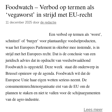
Foodwatch – Verbod op termen als
‘Pas
‘vegaworst’ in strijd met EU-recht
op
voor
11 december 2025
door
de redactie
grote
oorlo
Een verbod op termen als ‘worst’,
met
schnitzel’ of ‘burger’ voor plantaardige voedselproducten,
Rusla
waar het Europees Parlement in oktober mee instemde, is in
strijd met het Europees recht. Dat is de conclusie van een
juridisch advies dat in opdracht van voedselwaakhond
Foodwatch is opgesteld. Deze week staat dit onderwerp in
Brussel opnieuw op de agenda. Foodwatch wil dat de
Europese Unie haar eigen wetten serieus neemt. De
consumentenrechtenorganisatie eist van de EU om de
plannen te staken en niet te vallen voor de schijnargumenten
van de agro-industrie.
over
Lees meer