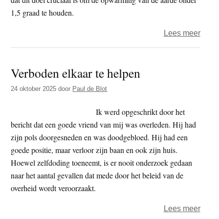
1,5 graad te houden.
over
Lees meer
Klim
vlak
Verboden elkaar te helpen
voor
verki
24 oktober 2025
door
Paul de Blot
deel
eisen
Ik werd opgeschrikt door het
polit
bericht dat een goede vriend van mij was overleden. Hij had
moe
zijn pols doorgesneden en was doodgebloed. Hij had een
goede positie, maar verloor zijn baan en ook zijn huis.
Hoewel zelfdoding toeneemt, is er nooit onderzoek gedaan
naar het aantal gevallen dat mede door het beleid van de
overheid wordt veroorzaakt.
over
Lees meer