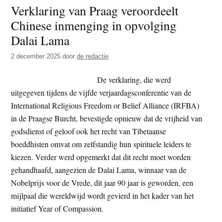
Verklaring van Praag veroordeelt
vol
Chinese inmenging in opvolging
belan
jurid
Dalai Lama
actie
2 december 2025
door
de redactie
HRF
richt
De verklaring, die werd
zich
uitgegeven tijdens de vijfde verjaardagsconferentie van de
op
International Religious Freedom or Belief Alliance (IRFBA)
oorlo
in de Praagse Burcht, bevestigde opnieuw dat de vrijheid van
van
godsdienst of geloof ook het recht van Tibetaanse
Span
boeddhisten omvat om zelfstandig hun spirituele leiders te
tot
kiezen. Verder werd opgemerkt dat dit recht moet worden
Cana
gehandhaafd, aangezien de Dalai Lama, winnaar van de
Nobelprijs voor de Vrede, dit jaar 90 jaar is geworden, een
mijlpaal die wereldwijd wordt gevierd in het kader van het
initiatief Year of Compassion.