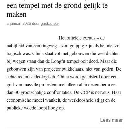
een tempel met de grond gelijk te
t
e
maken
e
s
i
5 januari 2026
door
gastauteur
t
Het officiële excuus – de
e
nabijheid van een ringweg – zou grappig zijn als het niet zo
tragisch was. China staat vol met gebouwen die veel dichter
bij wegen staan dan de Longfu-tempel ooit deed. Maar die
gebouwen zijn van projectontwikkelaars, niet van goden. De
echte reden is ideologisch. China wordt geteisterd door een
golf van massale protesten, met alleen al in december meer
dan 30 grootschalige confrontaties. De CCP is nerveus. Haar
economische model wankelt, de werkloosheid stijgt en de
publieke woede loopt hoog op.
over
Lees meer
Guan