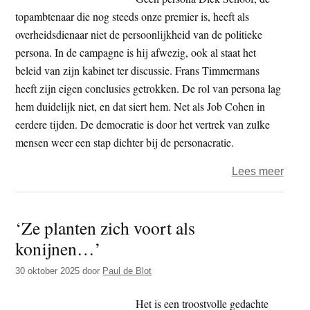
nog
topambtenaar die nog steeds onze premier is, heeft als
altijd
overheidsdienaar niet de persoonlijkheid van de politieke
uniek
persona. In de campagne is hij afwezig, ook al staat het
beleid van zijn kabinet ter discussie. Frans Timmermans
heeft zijn eigen conclusies getrokken. De rol van persona lag
hem duidelijk niet, en dat siert hem. Net als Job Cohen in
eerdere tijden. De democratie is door het vertrek van zulke
mensen weer een stap dichter bij de personacratie.
over
Lees meer
Vrijd
Zind
‘Ze planten zich voort als
–
konijnen…’
Demo
verwo
30 oktober 2025
door
Paul de Blot
tot
perso
Het is een troostvolle gedachte