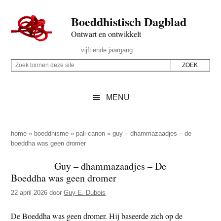
Door
Skip
Spring
Spring
Boeddhistisch Dagblad
naar
to
naar
naar
de
secondary
de
de
Ontwart en ontwikkelt
hoofd
menu
eerste
voettekst
Header
vijftiende jaargang
inhoud
sidebar
Rechts
Z
Z
o
o
e
e
MENU
k
k
b
o
i
p
home
»
boeddhisme
»
pali-canon
»
guy – dhammazaadjes – de
n
boeddha was geen dromer
d
n
e
Guy – dhammazaadjes – De
e
z
Boeddha was geen dromer
n
e
d
22 april 2026
door
Guy E. Dubois
s
e
i
De Boeddha was geen dromer. Hij baseerde zich op de
z