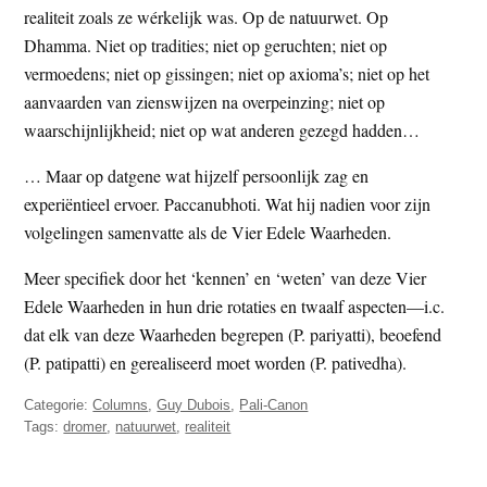
realiteit zoals ze wérkelijk was. Op de natuurwet. Op
t
e
Dhamma. Niet op tradities; niet op geruchten; niet op
e
s
vermoedens; niet op gissingen; niet op axioma’s; niet op het
i
aanvaarden van zienswijzen na overpeinzing; niet op
t
waarschijnlijkheid; niet op wat anderen gezegd hadden…
e
… Maar op datgene wat hijzelf persoonlijk zag en
experiëntieel ervoer. Paccanubhoti. Wat hij nadien voor zijn
volgelingen samenvatte als de Vier Edele Waarheden.
Meer specifiek door het ‘kennen’ en ‘weten’ van deze Vier
Edele Waarheden in hun drie rotaties en twaalf aspecten—i.c.
dat elk van deze Waarheden begrepen (P. pariyatti), beoefend
(P. patipatti) en gerealiseerd moet worden (P. pativedha).
Categorie:
Columns
,
Guy Dubois
,
Pali-Canon
Tags:
dromer
,
natuurwet
,
realiteit