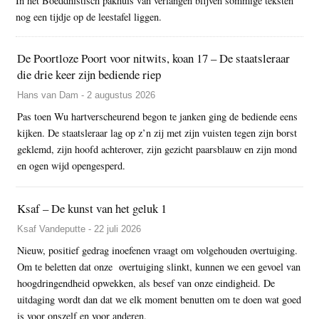
In het Boeddhistisch pakhuis van verlangen blijven sommige teksten
nog een tijdje op de leestafel liggen.
De Poortloze Poort voor nitwits, koan 17 – De staatsleraar
die drie keer zijn bediende riep
Hans van Dam - 2 augustus 2026
Pas toen Wu hartverscheurend begon te janken ging de bediende eens
kijken. De staatsleraar lag op z’n zij met zijn vuisten tegen zijn borst
geklemd, zijn hoofd achterover, zijn gezicht paarsblauw en zijn mond
en ogen wijd opengesperd.
Ksaf – De kunst van het geluk 1
Ksaf Vandeputte - 22 juli 2026
Nieuw, positief gedrag inoefenen vraagt om volgehouden overtuiging.
Om te beletten dat onze overtuiging slinkt, kunnen we een gevoel van
hoogdringendheid opwekken, als besef van onze eindigheid. De
uitdaging wordt dan dat we elk moment benutten om te doen wat goed
is voor onszelf en voor anderen.