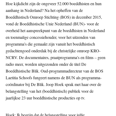
Hoe kijkdicht zijn de ongeveer 52.000 boeddhisten en hun
t
e
aanhang in Nederland? Na het opheffen van de
e
s
Boeddhistisch Omroep Stichting (BOS) in december 2015,
i
vond de Boeddhistische Unie Nederland (BUN)- voor de
t
overheid het aanspreekpunt van de boeddhisten in Nederland
e
en toenmalige concessiehouder, voor het uitzenden van
programma’s die gemaakt zijn vanuit het boeddhistisch
gedachtengoed onderdak bij de christelijke omroep KRO-
NCRV. De documentaires, praatprogramma’s en films – geen
radio meer, worden uitgezonden onder de titel De
Boeddhistische Blik. Oud-programmadirecteur van de BOS
Laetitia Schoofs fungeert namens de BUN als programma-
coördinator bij De Blik. Joop Hoek sprak met haar over de
belangstelling van het (boeddhistisch) publiek voor de
jaarlijkse 23 uur boeddhistische producties op tv.
Hoek: Ik begrijp dat de belangstelling voor jullie