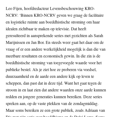
Leo Fijen, hoofdredacteur Levensbeschouwing KRO-
NCRV: ‘Binnen KRO-NCRV geven we graag de facilitaire
en logistieke ruimte aan boeddhistische stroming om haar
idealen zichtbaar te maken op televisie. Dat heeft
geresulteerd in aansprekende series met gezichten als Sarah
Marijnissen en Jan Bor. En steeds weer gaat het daar om de
vraag of er een andere werkelijkheid mogelijk is dan die van
meetbare resultaten en economisch gewin. In die zin is de
boeddhistische stroming van toegevoegde waarde voor het
publieke bestel. Als je ziet hoe ze proberen via voedsel,
duurzaamheid en de aarde een andere kijk op leven te
scheppen, dan past dat in deze tijd. Want het gaat tegen de
stroom in en laat zien dat andere waarden onze aarde kunnen
redden en jongere generaties kunnen bereiken. Deze series
spreken aan, op de vaste plekken van de zondagmiddag.
Maar soms bereiken ze een grote publiek, zoals Adriaan van
Dis met zijn serie over boeddhisme en de Dalai Lama. Soms