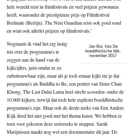
hele wereld reist in filmfestivals en veel prijzen gewonnen
heeft, waaronder de prestigieuze prijs op Filmfestival
Berlinale (Berlijn). The Next Guardian reist ook goed rond
en wint ook allerlei prijzen op filmfestivals.’
Nogmaals ik vind het erg lastig
Jan Bor, foto De
iets over de programma’s te
boeddhistische blik,
november 2017
zeggen aan de hand van de
kijkcijfers, juist omdat ze zo
onbetrouwbaar zijn, maar als je toch ernaar kijkt zie je dat
programma’s als Buddha to Be, een portret van Sister Chan
Khong, The Last Dalai Lama heel slecht scoorden: onder de
10.000 kijkers, terwijl dat toch hele expliciet boeddhistische
programma’s zijn. Maar ook de derde reeks van Een Andere
Kijk deed het niet goed met het thema kunst. We hebben er
toen voor gekozen deze seriereeks te stoppen. Sarah
Marijnissen maakt nog wel een documentaire dit jaar. De