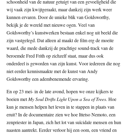
schoonheid van de natuur getuigt van een gevoeligheid die
wij vaak zijn kwijtgeraakt, maar dankzij zijn werk weer
kunnen ervaren. Door de unieke blik van Goldsworthy,
bekijk je de wereld met nieuwe ogen. Veel van
Goldsworthy’s kunstwerken bestaan enkel nog uit beeld die
zijn vastgelegd. Dat alleen al maakt de film erg de moeite
waard, die mede dankzij de prachtige sound-track van de
beroemde Fred Frith op zichzelf staat, maar dus ook
onderdeel is geworden van zijn kunst. Voor iedereen die nog
niet eerder kennismaakte met de kunst van Andy
Goldsworthy een adembenemende ervaring.
En op 23 mei- in de late avond, hopen we onze kijkers te
boeien met
My Soul Drifts Light Upon a Sea of Trees.
Hoe
kun je mensen helpen het leven in te stappen in plaats van
eruit? In de documentaire zien we hoe Ittetso Nemoto, een
zenpriester in Japan, zich het lot van suïcidale mensen en hun
naasten aantrekt. Eerder verloor hij een oom, een vriend en