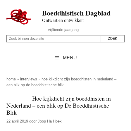
Door
Skip
Spring
Spring
Boeddhistisch Dagblad
naar
to
naar
naar
de
secondary
de
de
Ontwart en ontwikkelt
hoofd
menu
eerste
voettekst
Header
vijftiende jaargang
inhoud
sidebar
Rechts
Z
Z
o
o
e
e
MENU
k
k
b
o
i
p
home
»
interviews
»
hoe kijkdicht zijn boeddhisten in nederland –
n
een blik op de boeddhistische blik
d
n
e
Hoe kijkdicht zijn boeddhisten in
e
z
Nederland – een blik op De Boeddhistische
n
e
Blik
d
s
22 april 2019
door
Joop Ha Hoek
e
i
z