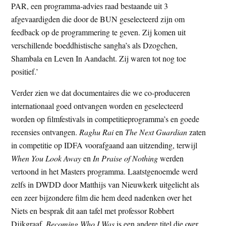
PAR, een programma-advies raad bestaande uit 3
afgevaardigden die door de BUN geselecteerd zijn om
feedback op de programmering te geven. Zij komen uit
verschillende boeddhistische sangha’s als Dzogchen,
Shambala en Leven In Aandacht. Zij waren tot nog toe
positief.’
Verder zien we dat documentaires die we co-produceren
internationaal goed ontvangen worden en geselecteerd
worden op filmfestivals in competitieprogramma’s en goede
recensies ontvangen.
Raghu Rai
en
The Next Guardian
zaten
in competitie op IDFA voorafgaand aan uitzending, terwijl
When You Look Away
en
In Praise of Nothing
werden
vertoond in het Masters programma. Laatstgenoemde werd
zelfs in DWDD door Matthijs van Nieuwkerk uitgelicht als
een zeer bijzondere film die hem deed nadenken over het
Niets en besprak dit aan tafel met professor Robbert
Dijkgraaf.
Becoming Who I Was
is een andere titel die over