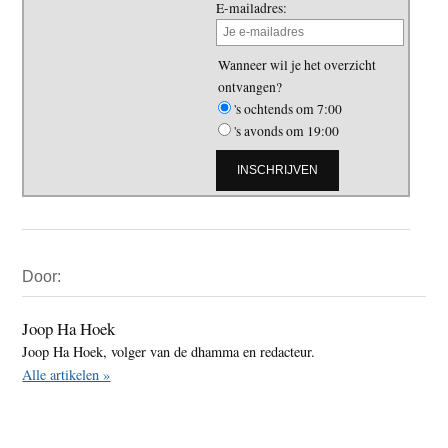
E-mailadres:
Wanneer wil je het overzicht
ontvangen?
's ochtends om 7:00
's avonds om 19:00
Primaire
Door:
Sidebar
Joop Ha Hoek
Joop Ha Hoek, volger van de dhamma en redacteur.
Alle artikelen »