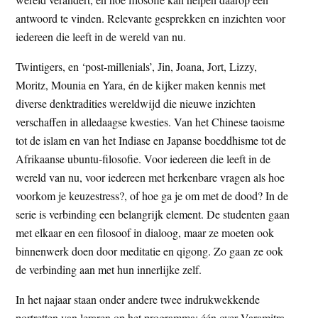
antwoord te vinden. Relevante gesprekken en inzichten voor
iedereen die leeft in de wereld van nu.
Twintigers, en ‘post-millenials’, Jin, Joana, Jort, Lizzy,
Moritz, Mounia en Yara, én de kijker maken kennis met
diverse denktradities wereldwijd die nieuwe inzichten
verschaffen in alledaagse kwesties. Van het Chinese taoisme
tot de islam en van het Indiase en Japanse boeddhisme tot de
Afrikaanse ubuntu-filosofie. Voor iedereen die leeft in de
wereld van nu, voor iedereen met herkenbare vragen als hoe
voorkom je keuzestress?, of hoe ga je om met de dood? In de
serie is verbinding een belangrijk element. De studenten gaan
met elkaar en een filosoof in dialoog, maar ze moeten ook
binnenwerk doen door meditatie en qigong. Zo gaan ze ook
de verbinding aan met hun innerlijke zelf.
In het najaar staan onder andere twee indrukwekkende
portretten van leraren op het programma: één over Varamitra