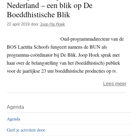
Nederland – een blik op De
t
e
Boeddhistische Blik
e
s
i
22 april 2019
door
Joop Ha Hoek
t
Oud-programmadirecteur van de
e
BOS Laetitia Schoofs fungeert namens de BUN als
programma-coördinator bij De Blik. Joop Hoek sprak met
haar over de belangstelling van het (boeddhistisch) publiek
voor de jaarlijkse 23 uur boeddhistische producties op tv.
over
Lees meer
Hoe
kijkdi
Primaire
Agenda
zijn
Sidebar
boed
Agenda
in
Geef je activiteit door
Nede