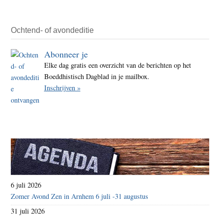
–
een
blik
Ochtend- of avondeditie
op
Abonneer je
De
Elke dag gratis een overzicht van de berichten op het
Boedd
Boeddhistisch Dagblad in je mailbox.
Blik
Inschrijven »
6 juli 2026
Zomer Avond Zen in Arnhem 6 juli -31 augustus
31 juli 2026