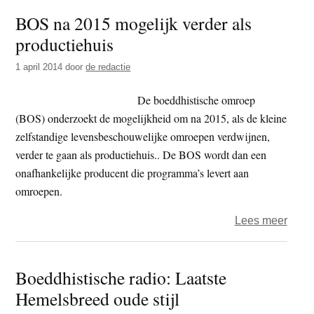
redd
BOS na 2015 mogelijk verder als
uit
productiehuis
de
mach
1 april 2014
door
de redactie
van
de
De boeddhistische omroep
mode
(BOS) onderzoekt de mogelijkheid om na 2015, als de kleine
were
zelfstandige levensbeschouwelijke omroepen verdwijnen,
verder te gaan als productiehuis.. De BOS wordt dan een
onafhankelijke producent die programma’s levert aan
omroepen.
over
Lees meer
BOS
na
Boeddhistische radio: Laatste
2015
Hemelsbreed oude stijl
mogel
verde