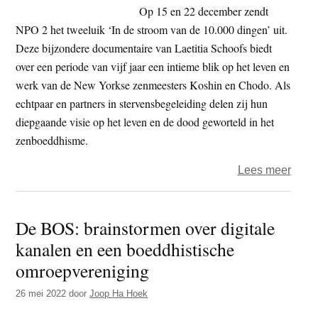
leraa
van
Op 15 en 22 december zendt
de
NPO 2 het tweeluik ‘In de stroom van de 10.000 dingen’ uit.
10.0
Deze bijzondere documentaire van Laetitia Schoofs biedt
ding
over een periode van vijf jaar een intieme blik op het leven en
in
werk van de New Yorkse zenmeesters Koshin en Chodo. Als
de
echtpaar en partners in stervensbegeleiding delen zij hun
Boedd
diepgaande visie op het leven en de dood geworteld in het
Blik
zenboeddhisme.
over
Lees meer
Boedd
Blik
De BOS: brainstormen over digitale
–
kanalen en een boeddhistische
Twee
‘In
omroepvereniging
de
26 mei 2022
door
Joop Ha Hoek
stro
van