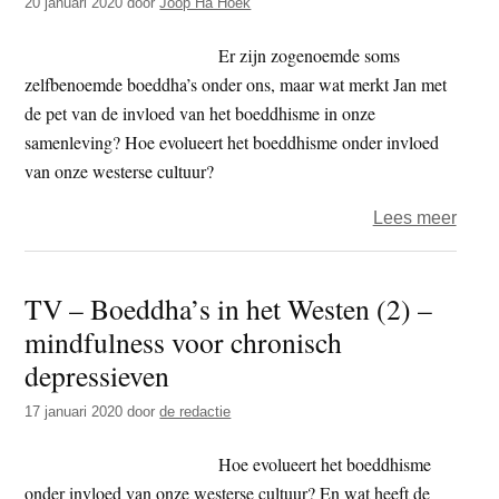
20 januari 2020
door
Joop Ha Hoek
in
het
Er zijn zogenoemde soms
West
zelfbenoemde boeddha’s onder ons, maar wat merkt Jan met
(herh
de pet van de invloed van het boeddhisme in onze
samenleving? Hoe evolueert het boeddhisme onder invloed
van onze westerse cultuur?
over
Lees meer
TV
–
TV – Boeddha’s in het Westen (2) –
Boed
mindfulness voor chronisch
in
het
depressieven
West
17 januari 2020
door
de redactie
–
waar
Hoe evolueert het boeddhisme
blijft
onder invloed van onze westerse cultuur? En wat heeft de