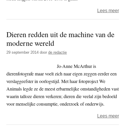
terug
over
Lees meer
‘Hou
boed
Dieren redden uit de machine van de
in
moderne wereld
beeld
29 september 2014
door
de redactie
Jo-Anne McArthur is
dierenfotografe maar voelt zich naar eigen zeggen eerder een
verslaggeefster in oorlogstijd. Met haar fotoproject We
Animals legde ze de meest erbarmelijke omstandigheden vast
waarin talloze dieren verkeren; dieren die veelal zijn bedoeld
voor menselijke consumptie, onderzoek of onderwijs.
over
Lees meer
Dier