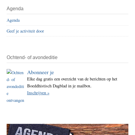
BOS:
Primaire
Agenda
brain
Sidebar
over
Agenda
digita
Geef je activiteit door
kana
en
een
boedd
Ochtend- of avondeditie
omro
Abonneer je
Elke dag gratis een overzicht van de berichten op het
Boeddhistisch Dagblad in je mailbox.
Inschrijven »