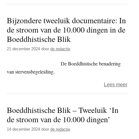
BUN
voorzi
Bijzondere tweeluik documentaire: In
Mich
de stroom van de 10.000 dingen in de
Ritma
‘de
Boeddhistische Blik
waar
21 december 2024
door
de redactie
van
de
De Boeddhistische benadering
dhar
van stervensbegeleiding.
kan
niet
over
Lees meer
aange
Bijzo
word
tweel
Boeddhistische Blik – Tweeluik ‘In
door
docum
wang
de stroom van de 10.000 dingen’
In
van
de
14 december 2024
door
de redactie
een
stro