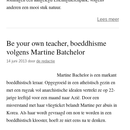
anderen een mooi stuk natuur.
over
Lees meer
Dial
met
Be your own teacher, boeddhisme
de
volgens Martine Batchelor
natuu
besta
14 juni 2013
door
de redactie
er
nog
Martine Bachelor is een markant
wilde
boeddhistisch leraar. Opgegroeid in een atheïstisch gezin en
met een rugzak vol anarchistische idealen vertrekt ze op 22-
jarige leeftijd voor een maand naar Azië. Door een
misverstand met haar vliegticket belandt Martine per abuis in
Korea. Als haar wordt gevraagd om non te worden in een
boeddhistisch klooster, hoeft ze niet eens na te denken.