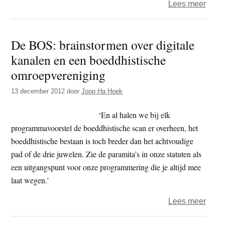
over
Lees meer
Be
your
De BOS: brainstormen over digitale
own
kanalen en een boeddhistische
teach
boed
omroepvereniging
volg
13 december 2012
door
Joop Ha Hoek
Marti
Batch
‘En al halen we bij elk
programmavoorstel de boeddhistische scan er overheen, het
boeddhistische bestaan is toch breder dan het achtvoudige
pad of de drie juwelen. Zie de paramita’s in onze statuten als
een uitgangspunt voor onze programmering die je altijd mee
laat wegen.’
over
Lees meer
De