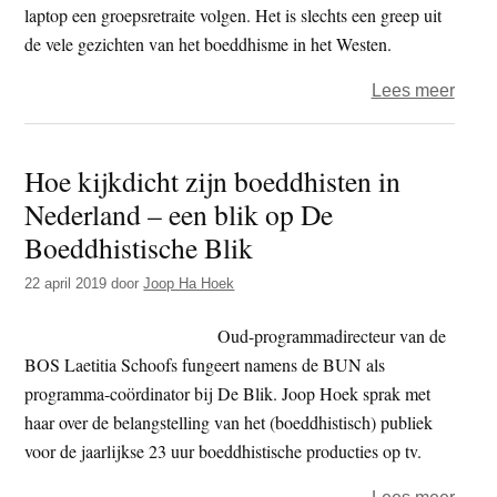
chron
laptop een groepsretraite volgen. Het is slechts een greep uit
depr
de vele gezichten van het boeddhisme in het Westen.
over
Lees meer
TV
–
Hoe kijkdicht zijn boeddhisten in
de
Nederland – een blik op De
Boedd
blik:
Boeddhistische Blik
Boed
22 april 2019
door
Joop Ha Hoek
in
het
Oud-programmadirecteur van de
West
BOS Laetitia Schoofs fungeert namens de BUN als
programma-coördinator bij De Blik. Joop Hoek sprak met
haar over de belangstelling van het (boeddhistisch) publiek
voor de jaarlijkse 23 uur boeddhistische producties op tv.
over