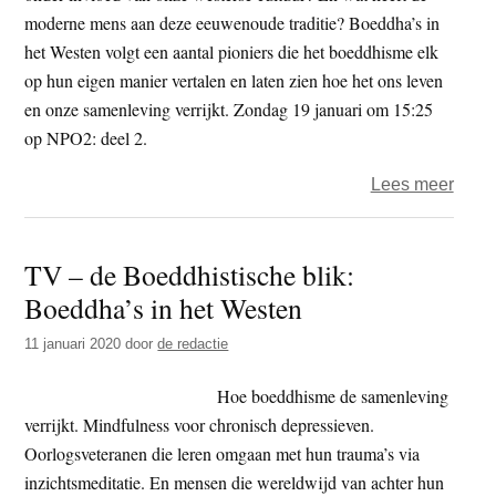
het
moderne mens aan deze eeuwenoude traditie? Boeddha’s in
boed
het Westen volgt een aantal pioniers die het boeddhisme elk
in
op hun eigen manier vertalen en laten zien hoe het ons leven
het
en onze samenleving verrijkt. Zondag 19 januari om 15:25
West
op NPO2: deel 2.
over
Lees meer
TV
–
TV – de Boeddhistische blik:
Boed
Boeddha’s in het Westen
in
het
11 januari 2020
door
de redactie
West
(2)
Hoe boeddhisme de samenleving
–
verrijkt. Mindfulness voor chronisch depressieven.
mindf
Oorlogsveteranen die leren omgaan met hun trauma’s via
voor
inzichtsmeditatie. En mensen die wereldwijd van achter hun