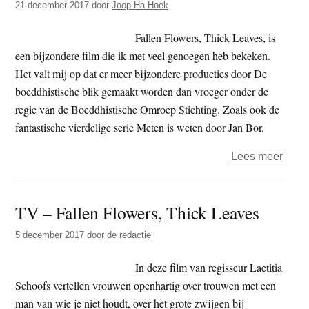
21 december 2017
door
Joop Ha Hoek
The
Next
Fallen Flowers, Thick Leaves, is
Guar
een bijzondere film die ik met veel genoegen heb bekeken.
Het valt mij op dat er meer bijzondere producties door De
boeddhistische blik gemaakt worden dan vroeger onder de
regie van de Boeddhistische Omroep Stichting. Zoals ook de
fantastische vierdelige serie Meten is weten door Jan Bor.
over
Lees meer
Beke
–
TV – Fallen Flowers, Thick Leaves
Falle
Flowe
5 december 2017
door
de redactie
Thick
Leav
In deze film van regisseur Laetitia
Schoofs vertellen vrouwen openhartig over trouwen met een
man van wie je niet houdt, over het grote zwijgen bij