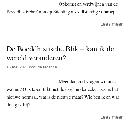
Opkomst en verdwijnen van de
de
Boeddhistische Omroep Stichting als zelfstandige omroep.
10.0
dinge
over
Lees meer
De
BOS:
De Boeddhistische Blik – kan ik de
brain
wereld veranderen?
over
digita
15 mei 2021
door
de redactie
kana
en
Meer dan ooit vragen wij ons af:
een
wat nu? Ons leven lijkt met de dag minder zeker, wat is het
boedd
nieuwe normaal, wat is de nieuwe maat? Wie ben ik en wat
omro
draag ik bij?
over
Lees meer
De
Boedd