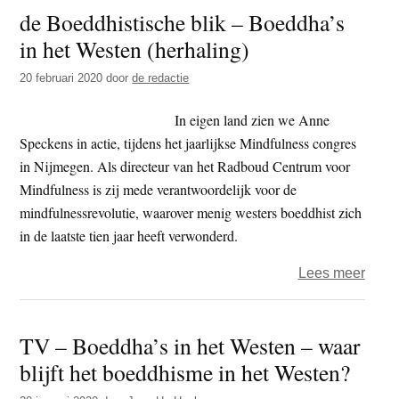
de Boeddhistische blik – Boeddha’s
Blik
in het Westen (herhaling)
–
kan
20 februari 2020
door
de redactie
ik
de
In eigen land zien we Anne
were
Speckens in actie, tijdens het jaarlijkse Mindfulness congres
vera
in Nijmegen. Als directeur van het Radboud Centrum voor
Mindfulness is zij mede verantwoordelijk voor de
mindfulnessrevolutie, waarover menig westers boeddhist zich
in de laatste tien jaar heeft verwonderd.
over
Lees meer
de
Boedd
TV – Boeddha’s in het Westen – waar
blik
blijft het boeddhisme in het Westen?
–
Boed