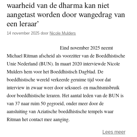
waarheid van de dharma kan niet
t
e
aangetast worden door wangedrag van
e
s
een leraar’
i
t
14 november 2025
door
Nicole Mulders
e
Eind november 2025 neemt
Michael Ritman afscheid als voorzitter van de Boeddhistische
Unie Nederland (BUN). In maart 2020 interviewde Nicole
Mulders hem voor het Boeddhistisch Dagblad. De
boeddhistische wereld verkeerde geruime tijd voor dat
interview in zwaar weer door seksueel- en machtsmisbruik
door boeddhistische leraren. Het aantal leden van de BUN is
van 37 naar ruim 50 gegroeid, onder meer door de
aansluiting van Aziatische boeddhistische tempels waar
Ritman het contact mee aanging.
over
Lees meer