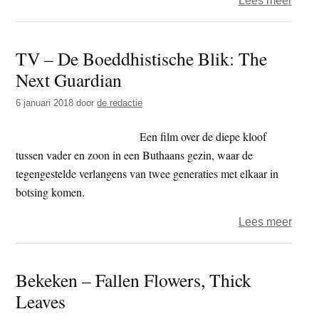
Lees meer
Hoe
kijkdi
TV – De Boeddhistische Blik: The
zijn
Next Guardian
boed
in
6 januari 2018
door
de redactie
Nede
–
Een film over de diepe kloof
een
tussen vader en zoon in een Buthaans gezin, waar de
blik
tegengestelde verlangens van twee generaties met elkaar in
op
botsing komen.
De
over
Lees meer
Boedd
TV
Blik
–
Bekeken – Fallen Flowers, Thick
De
Leaves
Boedd
Blik: