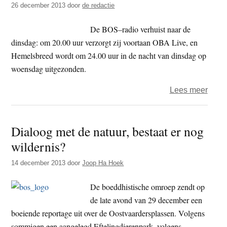
26 december 2013
door
de redactie
als
produ
De BOS–radio verhuist naar de
dinsdag: om 20.00 uur verzorgt zij voortaan OBA Live, en
Hemelsbreed wordt om 24.00 uur in de nacht van dinsdag op
woensdag uitgezonden.
over
Lees meer
Boedd
radio
Dialoog met de natuur, bestaat er nog
Laats
wildernis?
Heme
oude
14 december 2013
door
Joop Ha Hoek
stijl
De boeddhistische omroep zendt op
de late avond van 29 december een
boeiende reportage uit over de Oostvaardersplassen. Volgens
sommigen een aangelegd Eftelingdierenpark, volgens