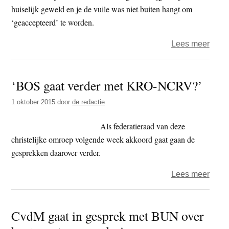
huiselijk geweld en je de vuile was niet buiten hangt om
‘geaccepteerd’ te worden.
over
Lees meer
TV
–
‘BOS gaat verder met KRO-NCRV?’
Falle
Flowe
1 oktober 2015
door
de redactie
Thick
Leav
Als federatieraad van deze
christelijke omroep volgende week akkoord gaat gaan de
gesprekken daarover verder.
over
Lees meer
‘BOS
gaat
CvdM gaat in gesprek met BUN over
verde
met