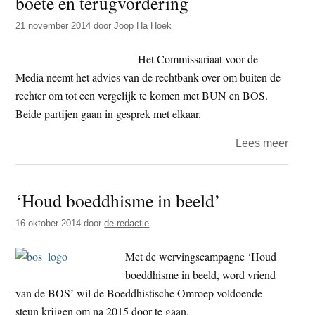
boete en terugvordering
KRO
21 november 2014
door
Joop Ha Hoek
NCR
Het Commissariaat voor de
Media neemt het advies van de rechtbank over om buiten de
rechter om tot een vergelijk te komen met BUN en BOS.
Beide partijen gaan in gesprek met elkaar.
over
Lees meer
Cvd
gaat
‘Houd boeddhisme in beeld’
in
gesp
16 oktober 2014
door
de redactie
met
BUN
Met de wervingscampagne ‘Houd
over
boeddhisme in beeld, word vriend
boet
van de BOS’ wil de Boeddhistische Omroep voldoende
en
steun krijgen om na 2015 door te gaan.