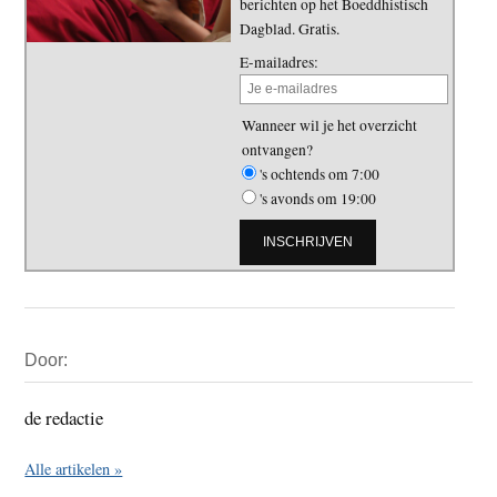
berichten op het Boeddhistisch
Dagblad. Gratis.
E-mailadres:
Wanneer wil je het overzicht
ontvangen?
's ochtends om 7:00
's avonds om 19:00
Primaire
Door:
Sidebar
de redactie
Alle artikelen »