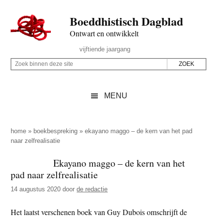
Door
Skip
Spring
Spring
Boeddhistisch Dagblad
naar
to
naar
naar
de
secondary
de
de
Ontwart en ontwikkelt
hoofd
menu
eerste
voettekst
Header
vijftiende jaargang
inhoud
sidebar
Rechts
Z
Z
o
o
e
e
MENU
k
k
b
o
i
p
home
»
boekbespreking
»
ekayano maggo – de kern van het pad
n
naar zelfrealisatie
d
n
e
Ekayano maggo – de kern van het
e
z
pad naar zelfrealisatie
n
e
d
14 augustus 2020
door
de redactie
s
e
i
Het laatst verschenen boek van Guy Dubois omschrijft de
z