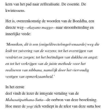
kern van het pad naar zelfrealisatie. De essentie. De
t
e
kwintessens.
e
s
i
Het is, overeenkomstig de woorden van de Boeddha, een
t
directe weg—
ekayano maggo—
naar stroombetreding en
e
innerlijke vrede:
‘Monniken, dit is een (enige/directe/ongeëvenaarde) weg die
leidt tot zuivering van de wezens; tot het overstijgen van
verdriet en zorgen;
tot het beëindigen van dukkha en angst;
en tot het verkrijgen van de juiste methode voor het
realiseren van nibbana, namelijk door het viervoudig
vestigen van opmerkzaamheid.’
In het eerste
deel vindt de lezer de integrale vertaling van de
Mahasatipatthana-Sutta—
de oerbron van deze beoefening.
Hoe meer de
yogi
zich verdiept in de tekst van deze sutta hoe