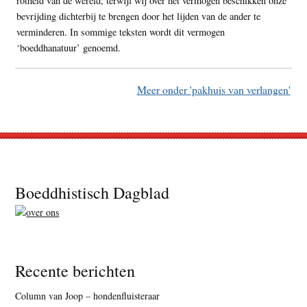
rotheid van de wereld, terwijl wij over het vermogen beschikken onze
bevrijding dichterbij te brengen door het lijden van de ander te
verminderen. In sommige teksten wordt dit vermogen
‘boeddhanatuur’ genoemd.
Meer onder 'pakhuis van verlangen'
Footer
Boeddhistisch Dagblad
Recente berichten
Column van Joop – hondenfluisteraar