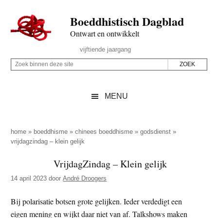
Door
Skip
Spring
Spring
Boeddhistisch Dagblad
naar
to
naar
naar
de
secondary
de
de
Ontwart en ontwikkelt
hoofd
menu
eerste
voettekst
Header
vijftiende jaargang
inhoud
sidebar
Rechts
Z
Z
o
o
e
e
MENU
k
k
b
o
i
p
home
»
boeddhisme
»
chinees boeddhisme
»
godsdienst
»
n
vrijdagzindag – klein gelijk
d
n
e
VrijdagZindag – Klein gelijk
e
z
n
14 april 2023
door
André Droogers
e
d
s
Bij polarisatie botsen grote gelijken. Ieder verdedigt een
e
i
eigen mening en wijkt daar niet van af. Talkshows maken
z