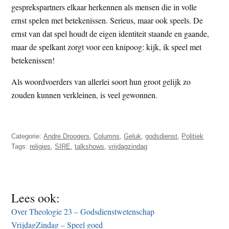
gesprekspartners elkaar herkennen als mensen die in volle
ernst spelen met betekenissen. Serieus, maar ook speels. De
ernst van dat spel houdt de eigen identiteit staande en gaande,
maar de spelkant zorgt voor een knipoog: kijk, ik speel met
betekenissen!
Als woordvoerders van allerlei soort hun groot gelijk zo
zouden kunnen verkleinen, is veel gewonnen.
Categorie:
Andre Droogers
,
Columns
,
Geluk
,
godsdienst
,
Politiek
Tags:
religies
,
SIRE
,
talkshows
,
vrijdagzindag
Lees ook:
Over Theologie 23 – Godsdienstwetenschap
VrijdagZindag – Speel goed