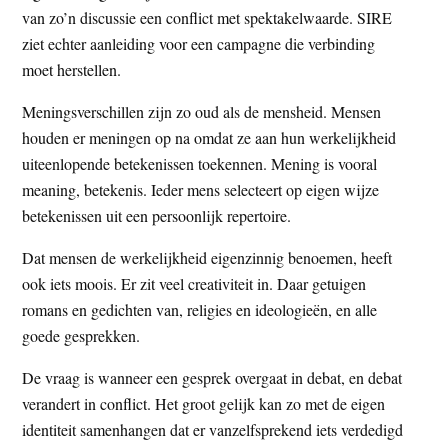
t
van zo’n discussie een conflict met spektakelwaarde. SIRE
e
ziet echter aanleiding voor een campagne die verbinding
e
s
moet herstellen.
i
t
Meningsverschillen zijn zo oud als de mensheid. Mensen
e
houden er meningen op na omdat ze aan hun werkelijkheid
uiteenlopende betekenissen toekennen. Mening is vooral
meaning, betekenis. Ieder mens selecteert op eigen wijze
betekenissen uit een persoonlijk repertoire.
Dat mensen de werkelijkheid eigenzinnig benoemen, heeft
ook iets moois. Er zit veel creativiteit in. Daar getuigen
romans en gedichten van, religies en ideologieën, en alle
goede gesprekken.
De vraag is wanneer een gesprek overgaat in debat, en debat
verandert in conflict. Het groot gelijk kan zo met de eigen
identiteit samenhangen dat er vanzelfsprekend iets verdedigd