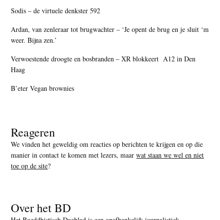
Sodis – de virtuele denkster 592
Ardan, van zenleraar tot brugwachter – ‘Je opent de brug en je sluit ‘m
weer. Bijna zen.’
Verwoestende droogte en bosbranden – XR blokkeert A12 in Den
Haag
B’eter Vegan brownies
Reageren
We vinden het geweldig om reacties op berichten te krijgen en op die
manier in contact te komen met lezers, maar
wat staan we wel en niet
toe op de site
?
Over het BD
Het Boeddhistisch Dagblad is een onafhankelijk journalistiek