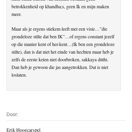
betrokkenheid op khandha;s, geen Ik en mijn maken
meer.
Maar als je ergens stiekem leeft met een visie…”die
grondeloze stilte dat ben IK”…of ergens constant jezelf
op die manier kent of her-kent…(Ik ben een grondeloze
stilte), dan is dat niet het einde van hechten maar heb je
zelfs de eerste keten niet doorbroken, sakkaya ditthi.
Dan heb je gewoon die jas aangetrokken. Dat is niet
loslaten.
Primaire
Door:
Sidebar
Erik Hoogcarspel