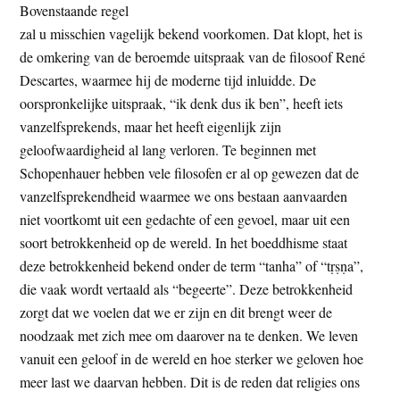
Bovenstaande regel
t
e
zal u misschien vagelijk bekend voorkomen. Dat klopt, het is
e
s
de omkering van de beroemde uitspraak van de filosoof René
i
Descartes, waarmee hij de moderne tijd inluidde. De
t
oorspronkelijke uitspraak, “ik denk dus ik ben”, heeft iets
e
vanzelfsprekends, maar het heeft eigenlijk zijn
geloofwaardigheid al lang verloren. Te beginnen met
Schopenhauer hebben vele filosofen er al op gewezen dat de
vanzelfsprekendheid waarmee we ons bestaan aanvaarden
niet voortkomt uit een gedachte of een gevoel, maar uit een
soort betrokkenheid op de wereld. In het boeddhisme staat
deze betrokkenheid bekend onder de term “tanha” of “tṛṣṇa”,
die vaak wordt vertaald als “begeerte”. Deze betrokkenheid
zorgt dat we voelen dat we er zijn en dit brengt weer de
noodzaak met zich mee om daarover na te denken. We leven
vanuit een geloof in de wereld en hoe sterker we geloven hoe
meer last we daarvan hebben. Dit is de reden dat religies ons