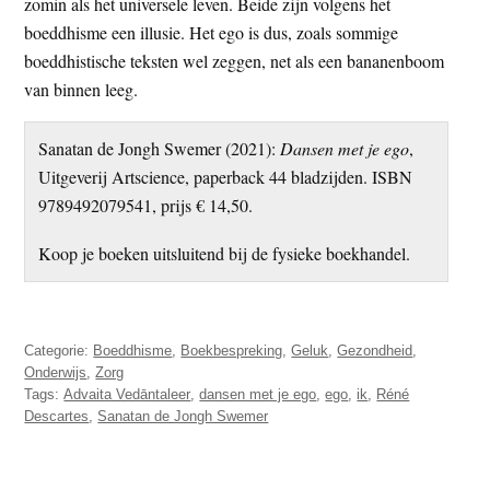
zomin als het universele leven. Beide zijn volgens het
boeddhisme een illusie. Het ego is dus, zoals sommige
boeddhistische teksten wel zeggen, net als een bananenboom
van binnen leeg.
Sanatan de Jongh Swemer (2021):
Dansen met je ego
,
Uitgeverij Artscience, paperback 44 bladzijden. ISBN
9789492079541, prijs € 14,50.
Koop je boeken uitsluitend bij de fysieke boekhandel.
Categorie:
Boeddhisme
,
Boekbespreking
,
Geluk
,
Gezondheid
,
Onderwijs
,
Zorg
Tags:
Advaita Vedāntaleer
,
dansen met je ego
,
ego
,
ik
,
Réné
Descartes
,
Sanatan de Jongh Swemer