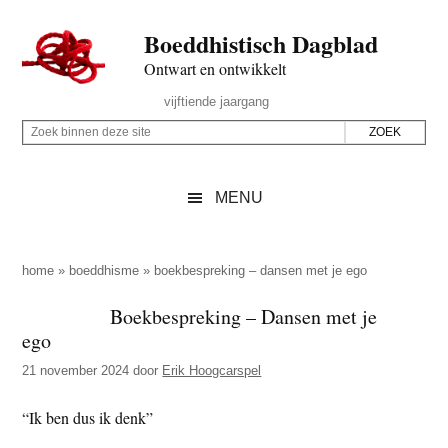
Door
Skip
Spring
Spring
Boeddhistisch Dagblad
naar
to
naar
naar
de
secondary
de
de
Ontwart en ontwikkelt
hoofd
menu
eerste
voettekst
Header
vijftiende jaargang
inhoud
sidebar
Rechts
Z
Z
o
o
e
e
MENU
k
k
b
o
i
p
home
»
boeddhisme
»
boekbespreking – dansen met je ego
n
d
Boekbespreking – Dansen met je
n
e
ego
e
z
n
21 november 2024
door
Erik Hoogcarspel
e
d
s
“Ik ben dus ik denk”
e
i
z