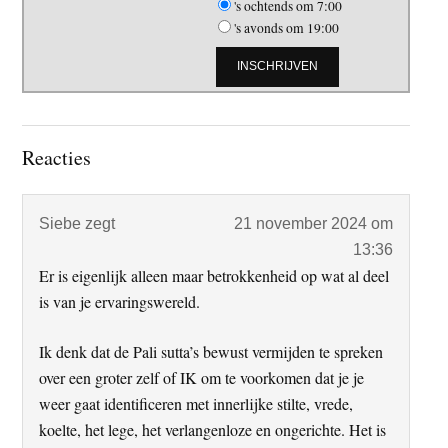
's ochtends om 7:00
's avonds om 19:00
Lees
Reacties
Interacties
Siebe
zegt
21 november 2024 om
13:36
Er is eigenlijk alleen maar betrokkenheid op wat al deel
is van je ervaringswereld.
Ik denk dat de Pali sutta’s bewust vermijden te spreken
over een groter zelf of IK om te voorkomen dat je je
weer gaat identificeren met innerlijke stilte, vrede,
koelte, het lege, het verlangenloze en ongerichte. Het is