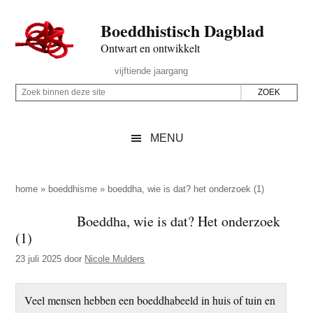
Door
Skip
Spring
Spring
Boeddhistisch Dagblad
naar
to
naar
naar
de
secondary
de
de
Ontwart en ontwikkelt
hoofd
menu
eerste
voettekst
Header
vijftiende jaargang
inhoud
sidebar
Rechts
Z
Z
o
o
e
e
MENU
k
k
b
o
i
p
home
»
boeddhisme
»
boeddha, wie is dat? het onderzoek (1)
n
d
Boeddha, wie is dat? Het onderzoek
n
e
(1)
e
z
n
23 juli 2025
door
Nicole Mulders
e
d
s
e
Veel mensen hebben een boeddhabeeld in huis of tuin en
i
z