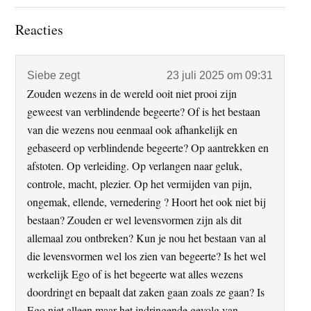
Lees
Reacties
Interacties
Siebe
zegt
23 juli 2025 om 09:31
Zouden wezens in de wereld ooit niet prooi zijn
geweest van verblindende begeerte? Of is het bestaan
van die wezens nou eenmaal ook afhankelijk en
gebaseerd op verblindende begeerte? Op aantrekken en
afstoten. Op verleiding. Op verlangen naar geluk,
controle, macht, plezier. Op het vermijden van pijn,
ongemak, ellende, vernedering ? Hoort het ook niet bij
bestaan? Zouden er wel levensvormen zijn als dit
allemaal zou ontbreken? Kun je nou het bestaan van al
die levensvormen wel los zien van begeerte? Is het wel
werkelijk Ego of is het begeerte wat alles wezens
doordringt en bepaalt dat zaken gaan zoals ze gaan? Is
Ego niet alleen maar het indringende gevolg van