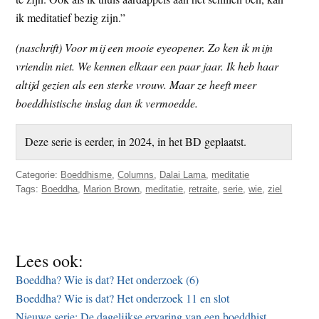
ik meditatief bezig zijn.”
(naschrift) Voor mij een mooie eyeopener. Zo ken ik mijn
vriendin niet. We kennen elkaar een paar jaar. Ik heb haar
altijd gezien als een sterke vrouw. Maar ze heeft meer
boeddhistische inslag dan ik vermoedde.
Deze serie is eerder, in 2024, in het BD geplaatst.
Categorie:
Boeddhisme
,
Columns
,
Dalai Lama
,
meditatie
Tags:
Boeddha
,
Marion Brown
,
meditatie
,
retraite
,
serie
,
wie
,
ziel
Lees ook:
Boeddha? Wie is dat? Het onderzoek (6)
Boeddha? Wie is dat? Het onderzoek 11 en slot
Nieuwe serie: De dagelijkse ervaring van een boeddhist