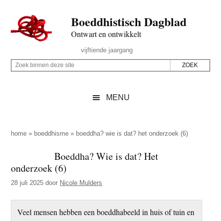
Door
Skip
Spring
Spring
Boeddhistisch Dagblad
naar
to
naar
naar
de
secondary
de
de
Ontwart en ontwikkelt
hoofd
menu
eerste
voettekst
Header
vijftiende jaargang
inhoud
sidebar
Rechts
Z
Z
o
o
e
e
MENU
k
k
b
o
i
p
home
»
boeddhisme
»
boeddha? wie is dat? het onderzoek (6)
n
d
Boeddha? Wie is dat? Het
n
e
onderzoek (6)
e
z
n
28 juli 2025
door
Nicole Mulders
e
d
s
e
Veel mensen hebben een boeddhabeeld in huis of tuin en
i
z