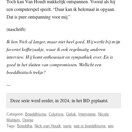
Toch kan Van Houdt makkelijk ontspannen. Vooral als hij
een computerspel speelt. “Daar kan ik helemaal in opgaan.
Dat is pure ontspanning voor mij.”
(naschrift)
Ik ken Nick al langer, maar niet heel goed. Hij werkt bij mijn
favoriet koffiezaakje, waar ik ook regelmatig anderen
interview. Hij komt enthousiast en sympathiek over. En is
goed in het sluiten van compromissen. Wellicht een
boeddhistisch trekje?
—
Deze serie werd eerder, in 2024, in het BD geplaatst.
Categorie:
Boeddhisme
,
Columns
,
Geluk
,
Interviews
,
Nicole
Mulders
,
Opinie
Tags:
Boeddha
,
Nick van Houdt
,
serie
,
wat is boeddhisme
,
wie