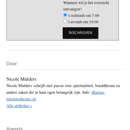
Wanneer wil je het overzicht
ontvangen?
's ochtends om 7:00
's avonds om 19:00
Primaire
Door:
Sidebar
Nicole Mulders
Nicole Mulders schrijft met passie over spiritualiteit, boeddhisme en
andere zaken die in haar ogen belangrijk zijn. Info:
dharma-
tekstproducties.nl
.
Alle artikelen »
Agenda