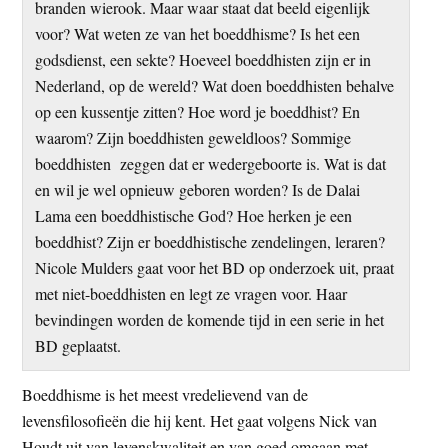
branden wierook. Maar waar staat dat beeld eigenlijk
t
e
voor? Wat weten ze van het boeddhisme? Is het een
e
s
godsdienst, een sekte? Hoeveel boeddhisten zijn er in
i
Nederland, op de wereld? Wat doen boeddhisten behalve
t
op een kussentje zitten? Hoe word je boeddhist? En
e
waarom? Zijn boeddhisten geweldloos? Sommige
boeddhisten zeggen dat er wedergeboorte is. Wat is dat
en wil je wel opnieuw geboren worden? Is de Dalai
Lama een boeddhistische God? Hoe herken je een
boeddhist? Zijn er boeddhistische zendelingen, leraren?
Nicole Mulders gaat voor het BD op onderzoek uit, praat
met niet-boeddhisten en legt ze vragen voor. Haar
bevindingen worden de komende tijd in een serie in het
BD geplaatst.
Boeddhisme is het meest vredelievend van de
levensfilosofieën die hij kent. Het gaat volgens Nick van
Houdt uit van levenskwaliteit en van goed omgaan met