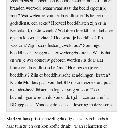
Veel mensen hebben een boeddhabeeld in huis of tuin en
t
e
branden wierook. Maar waar staat dat beeld eigenlijk
e
s
voor? Wat weten ze van het boeddhisme? Is het een
i
godsdienst, een sekte? Hoeveel boeddhisten zijn er in
t
Nederland, op de wereld? Wat doen boeddhisten behalve
e
op een kussentje zitten? Hoe word je boeddhist? En
waarom? Zijn boeddhisten geweldloos? Sommige
boeddhisten zeggen dat er wedergeboorte is. Wat is dat
en wil je wel opnieuw geboren worden? Is de Dalai
Lama een boeddhistische God? Hoe herken je een
boeddhist? Zijn er boeddhistische zendelingen, leraren?
Nicole Mulders gaat voor het BD op onderzoek uit, praat
met niet-boeddhisten en legt ze vragen voor. Haar
bevindingen worden de komende tijd in een serie in het
BD geplaatst. Vandaag de laatste aflevering in deze serie.
Marleen Jans prijst zichzelf gelukkig als ze ‘s ochtends in
haar tuin zit en een kop koffie drinkt. ‘Dan scharrelen er