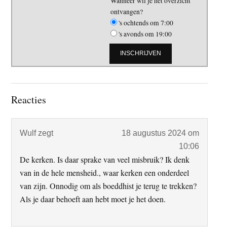
Wanneer wil je het overzicht
ontvangen?
's ochtends om 7:00
's avonds om 19:00
Lees
Reacties
Interacties
Wulf
zegt
18 augustus 2024 om
10:06
De kerken. Is daar sprake van veel misbruik? Ik denk
van in de hele mensheid., waar kerken een onderdeel
van zijn. Onnodig om als boeddhist je terug te trekken?
Als je daar behoeft aan hebt moet je het doen.