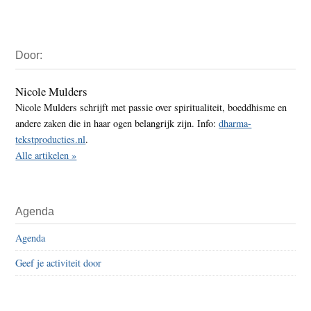
Primaire
Door:
Sidebar
Nicole Mulders
Nicole Mulders schrijft met passie over spiritualiteit, boeddhisme en
andere zaken die in haar ogen belangrijk zijn. Info:
dharma-
tekstproducties.nl
.
Alle artikelen »
Agenda
Agenda
Geef je activiteit door