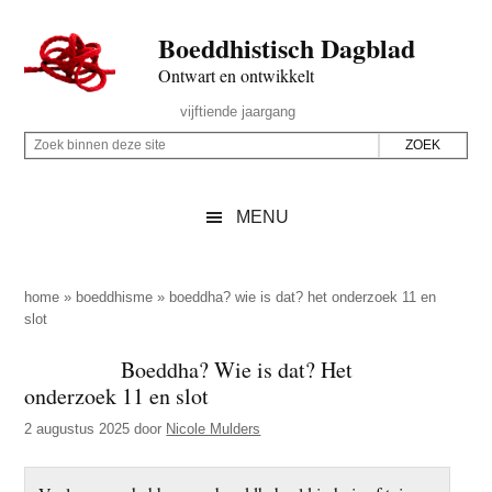
Door
Skip
Spring
Spring
Boeddhistisch Dagblad
naar
to
naar
naar
de
secondary
de
de
Ontwart en ontwikkelt
hoofd
menu
eerste
voettekst
Header
vijftiende jaargang
inhoud
sidebar
Rechts
Z
Z
o
o
e
e
MENU
k
k
b
o
i
p
home
»
boeddhisme
»
boeddha? wie is dat? het onderzoek 11 en
n
slot
d
n
e
Boeddha? Wie is dat? Het
e
z
onderzoek 11 en slot
n
e
d
2 augustus 2025
door
Nicole Mulders
s
e
i
z