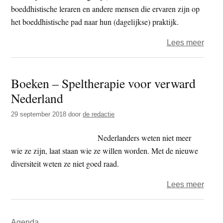
boeddhistische leraren en andere mensen die ervaren zijn op
het boeddhistische pad naar hun (dagelijkse) praktijk.
over
Lees meer
Nieu
serie:
Boeken – Speltherapie voor verward
De
Nederland
dagel
ervar
29 september 2018
door
de redactie
van
een
Nederlanders weten niet meer
boedd
wie ze zijn, laat staan wie ze willen worden. Met de nieuwe
diversiteit weten ze niet goed raad.
over
Lees meer
Boek
–
Primaire
Agenda
Spelt