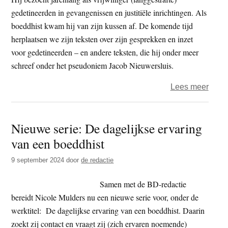
gedetineerden in gevangenissen en justitiële inrichtingen. Als
boeddhist kwam hij van zijn kussen af. De komende tijd
herplaatsen we zijn teksten over zijn gesprekken en inzet
voor gedetineerden – en andere teksten, die hij onder meer
schreef onder het pseudoniem Jacob Nieuwersluis.
over
Lees meer
Boed
in
Nieuwe serie: De dagelijkse ervaring
de
van een boeddhist
bajes
–
9 september 2024
door
de redactie
Wie
Samen met de BD-redactie
bereidt Nicole Mulders nu een nieuwe serie voor, onder de
werktitel: De dagelijkse ervaring van een boeddhist. Daarin
zoekt zij contact en vraagt zij (zich ervaren noemende)