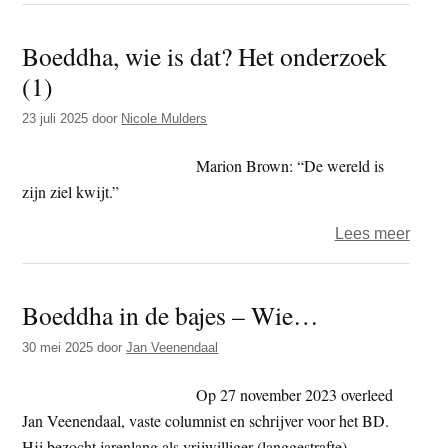
Wie
Boeddha, wie is dat? Het onderzoek
is
(1)
dat?
Het
23 juli 2025
door
Nicole Mulders
onde
(6)
Marion Brown: “De wereld is
zijn ziel kwijt.”
over
Lees meer
Boed
wie
Boeddha in de bajes – Wie…
is
dat?
30 mei 2025
door
Jan Veenendaal
Het
onde
Op 27 november 2023 overleed
(1)
Jan Veenendaal, vaste columnist en schrijver voor het BD.
Hij bezocht jarenlang als vrijwilliger (langgestrafte)