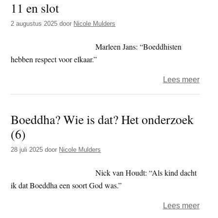
11 en slot
t
e
e
s
2 augustus 2025
door
Nicole Mulders
i
Marleen Jans: “Boeddhisten
t
hebben respect voor elkaar.”
e
over
Lees meer
Boed
Wie
Boeddha? Wie is dat? Het onderzoek
is
(6)
dat?
Het
28 juli 2025
door
Nicole Mulders
onde
11
Nick van Houdt: “Als kind dacht
en
ik dat Boeddha een soort God was.”
slot
over
Lees meer
Boed