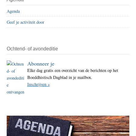
Sidebar
voor
Agenda
verw
Geef je activiteit door
Nede
Ochtend- of avondeditie
Abonneer je
Elke dag gratis een overzicht van de berichten op het
Boeddhistisch Dagblad in je mailbox.
Inschrijven »