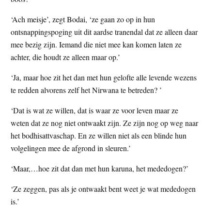
t
e
‘Ach meisje’, zegt Bodai, ‘ze gaan zo op in hun
e
s
ontsnappingspoging uit dit aardse tranendal dat ze alleen daar
i
mee bezig zijn. Iemand die niet mee kan komen laten ze
t
achter, die houdt ze alleen maar op.’
e
‘Ja, maar hoe zit het dan met hun gelofte alle levende wezens
te redden alvorens zelf het Nirwana te betreden? ’
‘Dat is wat ze willen, dat is waar ze voor leven maar ze
weten dat ze nog niet ontwaakt zijn. Ze zijn nog op weg naar
het bodhisattvaschap. En ze willen niet als een blinde hun
volgelingen mee de afgrond in sleuren.’
‘Maar,…hoe zit dat dan met hun karuna, het mededogen?’
‘Ze zeggen, pas als je ontwaakt bent weet je wat mededogen
is.’