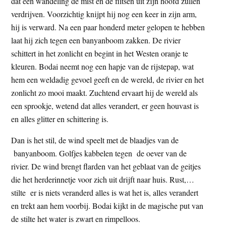
dat een wandeling de mist en de flitsen uit zijn hoofd zullen
verdrijven. Voorzichtig knijpt hij nog een keer in zijn arm,
hij is verward. Na een paar honderd meter gelopen te hebben
laat hij zich tegen een banyanboom zakken. De rivier
schittert in het zonlicht en begint in het Westen oranje te
kleuren. Bodai neemt nog een hapje van de rijstepap, wat
hem een weldadig gevoel geeft en de wereld, de rivier en het
zonlicht zo mooi maakt. Zuchtend ervaart hij de wereld als
een sprookje, wetend dat alles verandert, er geen houvast is
en alles glitter en schittering is.
Dan is het stil, de wind speelt met de blaadjes van de
banyanboom. Golfjes kabbelen tegen de oever van de
rivier. De wind brengt flarden van het geblaat van de geitjes
die het herderinnetje voor zich uit drijft naar huis. Rust,…
stilte er is niets veranderd alles is wat het is, alles verandert
en trekt aan hem voorbij. Bodai kijkt in de magische put van
de stilte het water is zwart en rimpelloos.