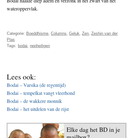
Bodai haalde diep adem en verzonk in het zwart van het
wateroppervlak.
Categorie:
Boeddhisme
,
Columns
,
Geluk
,
Zen
,
Zeshin van der
Plas
Tags:
bodai
,
nepheiligen
Lees ook:
Bodai – Varsika (de regentijd)
Bodai – tempelkat vangt vleerhond
Bodai – de wakkere monnik
Bodai – het uitdelen van de rijst
Elke dag het BD in je
mailbox?