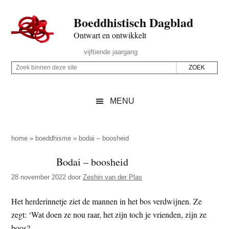
Door
Skip
Spring
Spring
Boeddhistisch Dagblad
naar
to
naar
naar
de
secondary
de
de
Ontwart en ontwikkelt
hoofd
menu
eerste
voettekst
Header
vijftiende jaargang
inhoud
sidebar
Rechts
Z
Z
o
o
e
e
MENU
k
k
b
o
i
p
home
»
boeddhisme
»
bodai – boosheid
n
d
Bodai – boosheid
n
e
e
28 november 2022
door
Zeshin van der Plas
z
n
e
d
Het herderinnetje ziet de mannen in het bos verdwijnen. Ze
s
e
zegt: ‘Wat doen ze nou raar, het zijn toch je vrienden, zijn ze
i
z
boos?