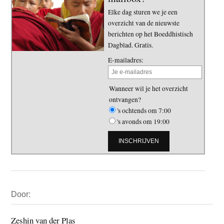
Elke dag sturen we je een
overzicht van de nieuwste
berichten op het Boeddhistisch
Dagblad. Gratis.
E-mailadres:
Wanneer wil je het overzicht
ontvangen?
's ochtends om 7:00
's avonds om 19:00
Primaire
Door:
Sidebar
Zeshin van der Plas