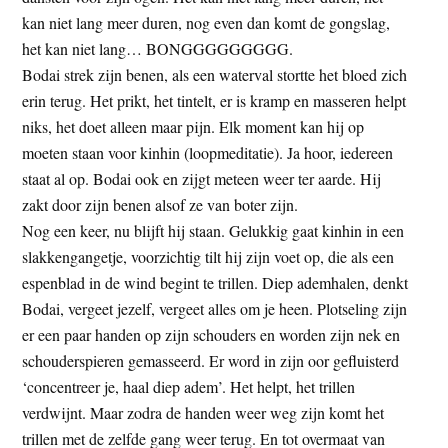
kan niet lang meer duren, nog even dan komt de gongslag,
het kan niet lang… BONGGGGGGGGG.
Bodai strek zijn benen, als een waterval stortte het bloed zich
erin terug. Het prikt, het tintelt, er is kramp en masseren helpt
niks, het doet alleen maar pijn. Elk moment kan hij op
moeten staan voor kinhin (loopmeditatie). Ja hoor, iedereen
staat al op. Bodai ook en zijgt meteen weer ter aarde. Hij
zakt door zijn benen alsof ze van boter zijn.
Nog een keer, nu blijft hij staan. Gelukkig gaat kinhin in een
slakkengangetje, voorzichtig tilt hij zijn voet op, die als een
espenblad in de wind begint te trillen. Diep ademhalen, denkt
Bodai, vergeet jezelf, vergeet alles om je heen. Plotseling zijn
er een paar handen op zijn schouders en worden zijn nek en
schouderspieren gemasseerd. Er word in zijn oor gefluisterd
‘concentreer je, haal diep adem’. Het helpt, het trillen
verdwijnt. Maar zodra de handen weer weg zijn komt het
trillen met de zelfde gang weer terug. En tot overmaat van