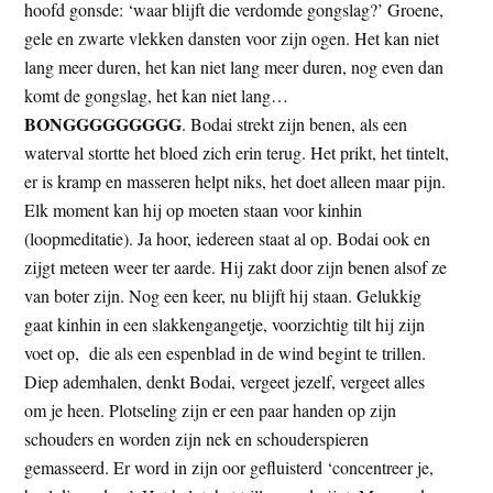
hoofd gonsde: ‘waar blijft die verdomde gongslag?’ Groene,
gele en zwarte vlekken dansten voor zijn ogen. Het kan niet
lang meer duren, het kan niet lang meer duren, nog even dan
komt de gongslag, het kan niet lang…
BONGGGGGGGGG
. Bodai strekt zijn benen, als een
waterval stortte het bloed zich erin terug. Het prikt, het tintelt,
er is kramp en masseren helpt niks, het doet alleen maar pijn.
Elk moment kan hij op moeten staan voor kinhin
(loopmeditatie). Ja hoor, ieder­een staat al op. Bodai ook en
zijgt meteen weer ter aarde. Hij zakt door zijn benen alsof ze
van boter zijn. Nog een keer, nu blijft hij staan. Gelukkig
gaat kinhin in een slakkengangetje, voorzichtig tilt hij zijn
voet op, die als een espenblad in de wind begint te trillen.
Diep ademhalen, denkt Bodai, ver­geet jezelf, vergeet alles
om je heen. Plotseling zijn er een paar handen op zijn
schouders en worden zijn nek en schouder­spieren
gemasseerd. Er word in zijn oor gefluisterd ‘concen­treer je,