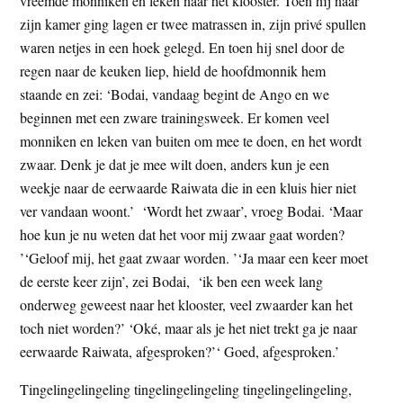
vreemde monniken en leken naar het klooster. Toen hij naar
zijn kamer ging lagen er twee matrassen in, zijn privé spullen
waren netjes in een hoek gelegd. En toen hij snel door de
regen naar de keuken liep, hield de hoofdmonnik hem
staande en zei: ‘Bodai, vandaag begint de Ango en we
beginnen met een zware trainingsweek. Er komen veel
monniken en leken van buiten om mee te doen, en het wordt
zwaar. Denk je dat je mee wilt doen, anders kun je een
weekje naar de eerwaarde Raiwata die in een kluis hier niet
ver vandaan woont.’ ‘Wordt het zwaar’, vroeg Bodai. ‘Maar
hoe kun je nu weten dat het voor mij zwaar gaat worden?
’‘Geloof mij, het gaat zwaar worden. ’‘Ja maar een keer moet
de eerste keer zijn’, zei Bodai, ‘ik ben een week lang
onderweg geweest naar het klooster, veel zwaarder kan het
toch niet worden?’ ‘Oké, maar als je het niet trekt ga je naar
eerwaarde Raiwata, afgesproken?’‘ Goed, afgesproken.’
Tingelingelingeling tingelingelingeling tingelingelingeling,