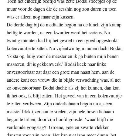
Toen het eindelijk bedtijd was zette Bodai streepjes op de
muur voor de dagen die de sesshin nog zou duren en toen
was er alleen nog maar zijn kussen.
De derde dag bij de meditatie begon na de lunch zijn kramp
heftig te worden, na een kwartier werd het serieus. Na
twintig minuten had hij het gevoel in een goed opgestookt
kolenvuurtje te zitten. Na vijfentwintig minuten dacht Bodai:
‘ik sta op, buig voor de meester en ik ga buiten mijn benen
masseren, dit is gekkenwerk.’ Bodai keek naar links-
onverstoorbaar zat daar een grote man naast hem, aan de
andere kant een vrouw die in blijde verwachting was, al net
zo onverstoorbaar. Bodai dacht: als zij het kunnen, dan kan
ik het ook, ik blijf zitten. Het gevoel van in een kolenvuurtje
te zitten verdween. Zijn onderlichaam begon nu als een
massief blok ijzer aan te voelen, zijn hele boven lichaam
begon te trillen, door zijn hoofd gonsde: ‘waar blijft die
verdomde gongslag?’ Groene, gele en zwarte vlekken
dansten voor zijn ogen. Het kan niet lang meer duren, het