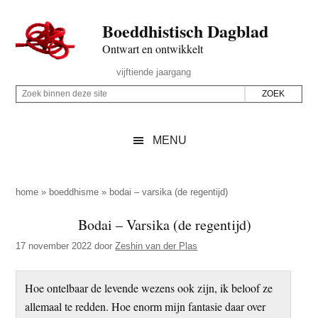
Door
Skip
Spring
Spring
Boeddhistisch Dagblad
naar
to
naar
naar
de
secondary
de
de
Ontwart en ontwikkelt
hoofd
menu
eerste
voettekst
Header
vijftiende jaargang
inhoud
sidebar
Rechts
Z
Z
o
o
e
e
MENU
k
k
b
o
i
p
home
»
boeddhisme
»
bodai – varsika (de regentijd)
n
d
Bodai – Varsika (de regentijd)
n
e
e
17 november 2022
door
Zeshin van der Plas
z
n
e
d
Hoe ontelbaar de levende wezens ook zijn, ik beloof ze
s
e
allemaal te redden. Hoe enorm mijn fantasie daar over
i
z