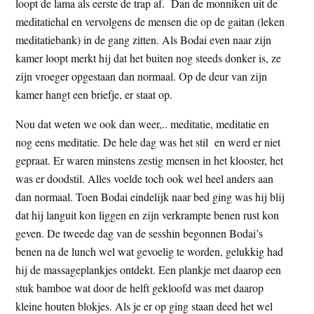
loopt de lama als eerste de trap af. Dan de monniken uit de
meditatiehal en vervolgens de mensen die op de gaitan (leken
meditatiebank) in de gang zitten. Als Bodai even naar zijn
kamer loopt merkt hij dat het buiten nog steeds donker is, ze
zijn vroeger opgestaan dan normaal. Op de deur van zijn
kamer hangt een briefje, er staat op.
Nou dat weten we ook dan weer,.. meditatie, meditatie en
nog eens meditatie. De hele dag was het stil en werd er niet
gepraat. Er waren minstens zestig mensen in het klooster, het
was er doodstil. Alles voelde toch ook wel heel anders aan
dan normaal. Toen Bodai eindelijk naar bed ging was hij blij
dat hij languit kon liggen en zijn verkrampte benen rust kon
geven. De tweede dag van de sesshin begonnen Bodai’s
benen na de lunch wel wat gevoelig te worden, gelukkig had
hij de massageplankjes ontdekt. Een plankje met daarop een
stuk bamboe wat door de helft gekloofd was met daarop
kleine houten blokjes. Als je er op ging staan deed het wel