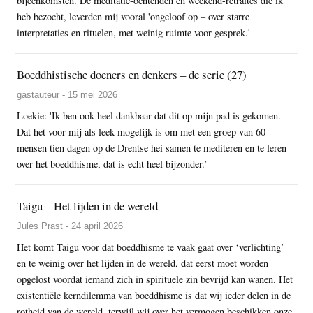
bijeenkomsten. De meditatie-ochtenden en weekend-retraites die ik
heb bezocht, leverden mij vooral 'ongeloof op – over starre
interpretaties en rituelen, met weinig ruimte voor gesprek.'
Boeddhistische doeners en denkers – de serie (27)
gastauteur - 15 mei 2026
Loekie: 'Ik ben ook heel dankbaar dat dit op mijn pad is gekomen.
Dat het voor mij als leek mogelijk is om met een groep van 60
mensen tien dagen op de Drentse hei samen te mediteren en te leren
over het boeddhisme, dat is echt heel bijzonder.’
Taigu – Het lijden in de wereld
Jules Prast - 24 april 2026
Het komt Taigu voor dat boeddhisme te vaak gaat over ‘verlichting’
en te weinig over het lijden in de wereld, dat eerst moet worden
opgelost voordat iemand zich in spirituele zin bevrijd kan wanen. Het
existentiële kerndilemma van boeddhisme is dat wij ieder delen in de
rotheid van de wereld, terwijl wij over het vermogen beschikken onze