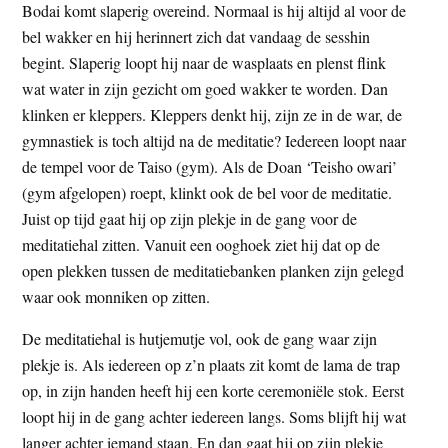
Bodai komt slaperig overeind. Normaal is hij altijd al voor de
bel wakker en hij herinnert zich dat vandaag de sesshin
begint. Slaperig loopt hij naar de wasplaats en plenst flink
wat water in zijn gezicht om goed wakker te worden. Dan
klinken er kleppers. Kleppers denkt hij, zijn ze in de war, de
gymnastiek is toch altijd na de meditatie? Iedereen loopt naar
de tempel voor de Taiso (gym). Als de Doan ‘Teisho owari’
(gym afgelopen) roept, klinkt ook de bel voor de meditatie.
Juist op tijd gaat hij op zijn plekje in de gang voor de
meditatiehal zitten. Vanuit een ooghoek ziet hij dat op de
open plekken tussen de meditatiebanken planken zijn gelegd
waar ook monniken op zitten.
De meditatiehal is hutjemutje vol, ook de gang waar zijn
plekje is. Als iedereen op z’n plaats zit komt de lama de trap
op, in zijn handen heeft hij een korte ceremoniële stok. Eerst
loopt hij in de gang achter iedereen langs. Soms blijft hij wat
langer achter iemand staan. En dan gaat hij op zijn plekje