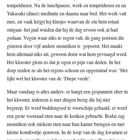
tempeldienst. Na de lunchpauze, werk en tempeldienst en na
Yakusaki (diner) meditatie en daarna naar bed. Het werk valt
mee, en vaak krijgt hij klusjes waarvan de zin hem totaal
ontgaat- het pad wieden dat hij de dag ervoor ook al had
gedaan. Vegen waar niks te vegen valt, de gang poetsen die
gisteren door vijf andere monniken is gepoetst. Het maakt
hem allemaal niks uit, gewoon doen wat hem gevraagd werd.
Het klooster glom zo dat je ogen er pijn van deden. In het
dorp zeiden ze als het ergens schoon en opgeruimd was: ‘Het
lijkt wel het klooster van de ‘Diepe vrede’.
Maar vandaag is alles anders- er hangt een gespannen sfeer in
het klooster, iedereen is met dingen bezig die hij niet
begreep. Er werd beddengoed te voorschijn gehaald, er werd
een grote voorraad eten naar de keuken gebracht. Bodai zag
monniken ook stiekem eten naar hun kamer brengen en met
kleine komfoortje sjouwen. In de loop van de dag kwamen er