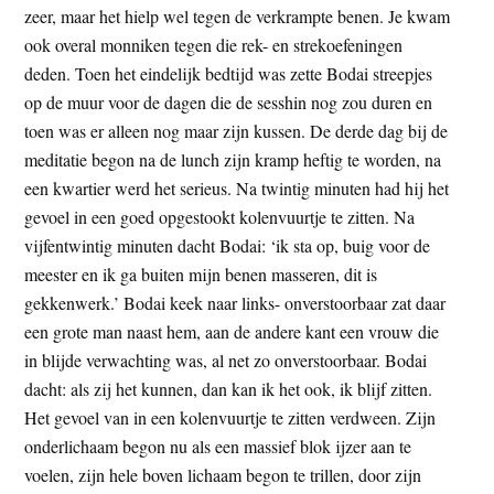
zeer, maar het hielp wel tegen de verkrampte benen. Je kwam
ook overal monniken tegen die rek- en strekoefeningen
deden. Toen het eindelijk bedtijd was zette Bodai streepjes
op de muur voor de dagen die de sesshin nog zou duren en
toen was er alleen nog maar zijn kussen. De derde dag bij de
meditatie begon na de lunch zijn kramp heftig te worden, na
een kwartier werd het serieus. Na twintig minuten had hij het
gevoel in een goed opgestookt kolenvuurtje te zitten. Na
vijfentwintig minuten dacht Bodai: ‘ik sta op, buig voor de
meester en ik ga buiten mijn benen masseren, dit is
gekkenwerk.’ Bodai keek naar links- onverstoor­baar zat daar
een grote man naast hem, aan de andere kant een vrouw die
in blijde ver­wachting was, al net zo onverstoorbaar. Bodai
dacht: als zij het kunnen, dan kan ik het ook, ik blijf zitten.
Het gevoel van in een kolenvuurtje te zitten verdween. Zijn
onderlichaam begon nu als een massief blok ijzer aan te
voelen, zijn hele boven lichaam begon te trillen, door zijn