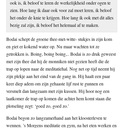
ook is, ik beloof te leren de werkelijkheid onder ogen te
t
e
zien. Hoe lang ik daar ook voor zal moet leren, ik beloof
e
s
het onder de knie te krijgen. Hoe lang ik ook met dit alles
i
bezig zal zijn, ik beloof het helemaal af te maken.
t
e
Bodai schept de groene thee-met-witte- stukjes in zijn kom
en giet er kokend water op. Nu maar wachten tot ze
getrokken is. Boing, boing boing,.. Bodai is zo druk geweest
met zijn thee dat hij de monniken niet gezien heeft die de
trap op lopen naar de meditatiehal. Nog net op tijd neemt hij
zijn plekje aan het eind van de gang in. Hij haalt een paar
keer diep adem om zijn gehaaste lijf rust te gunnen en
versmelt dan langzaam met zijn kussen. Hij hoor nog een
laatkomer de trap op komen die achter hem komt staan die
plotseling zegt: ‘goed zo, goed zo.’
Bodai begon zo langzamerhand aan het kloosterleven te
wennen. ’s Morgens meditatie en gym, na het eten werken en