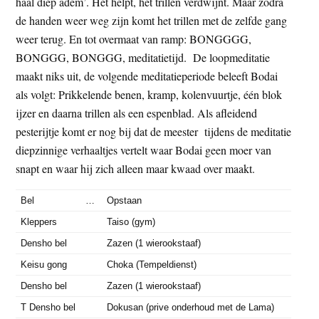
haal diep adem’. Het helpt, het trillen verdwijnt. Maar zodra
de handen weer weg zijn komt het trillen met de zelfde gang
weer terug. En tot overmaat van ramp: BONGGGG,
BONGGG, BONGGG, meditatietijd. De loopmeditatie
maakt niks uit, de volgende meditatieperiode beleeft Bodai
als volgt: Prikkelende benen, kramp, kolenvuur­tje, één blok
ijzer en daarna trillen als een espenblad. Als afleidend
pesterijtje komt er nog bij dat de meester tijdens de meditatie
diepzinnige verhaaltjes vertelt waar Bodai geen moer van
snapt en waar hij zich alleen maar kwaad over maakt.
Bel …
Opstaan
Kleppers
Taiso (gym)
Densho bel
Zazen (1 wierookstaaf)
Keisu gong
Choka (Tempeldienst)
Densho bel
Zazen (1 wierookstaaf)
T Densho bel
Dokusan (prive onderhoud met de Lama)