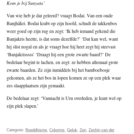
Kom je bij Sunyata’
Van wie heb je dat geleerd? vraagt Bodai. Van een oude
Banjhākri. Bodai krabt op zijn hoofd, schudt de takkenbos
weer goed op zijn rug en zegt: ‘Ik heb iemand gekend die
Banjakris heette, is dat soms dezelfde?’ ‘Dat kan wel, want
hij slist nogal en als je vraagt hoe hij heet zegt hij steevast
‘Banjakrisssss’ ‘Draagt hij een grote zwarte baard?’ De
bedelaar begint te lachen, en zegt: ze hebben allemaal grote
zwarte baarden. Ze zijn inmiddels bij het bamboebosje
gekomen, als ze het bos in lopen komen ze op een plek waar
zes slaapplaatsen zijn gemaakt.
De bedelaar zegt: ‘Vannacht is Uru overleden, je kunt wel op
zijn plek slapen.’
Categorie:
Boeddhisme
,
Columns
,
Geluk
,
Zen
,
Zeshin van der