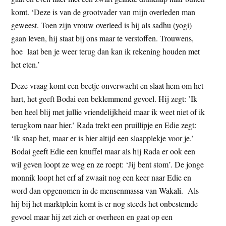
komt. ‘Deze is van de grootvader van mijn overleden man
geweest. Toen zijn vrouw overleed is hij als sadhu (yogi)
gaan leven, hij staat bij ons maar te verstoffen. Trouwens,
hoe laat ben je weer terug dan kan ik rekening houden met
het eten.’
Deze vraag komt een beetje onverwacht en slaat hem om het
hart, het geeft Bodai een beklemmend gevoel. Hij zegt: ’Ik
ben heel blij met jullie vriendelijkheid maar ik weet niet of ik
terugkom naar hier.’ Rada trekt een pruillipje en Edie zegt:
‘Ik snap het, maar er is hier altijd een slaapplekje voor je.’
Bodai geeft Edie een knuffel maar als hij Rada er ook een
wil geven loopt ze weg en ze roept: ‘Jij bent stom’. De jonge
monnik loopt het erf af zwaait nog een keer naar Edie en
word dan opgenomen in de mensenmassa van Wakali. Als
hij bij het marktplein komt is er nog steeds het onbestemde
gevoel maar hij zet zich er overheen en gaat op een