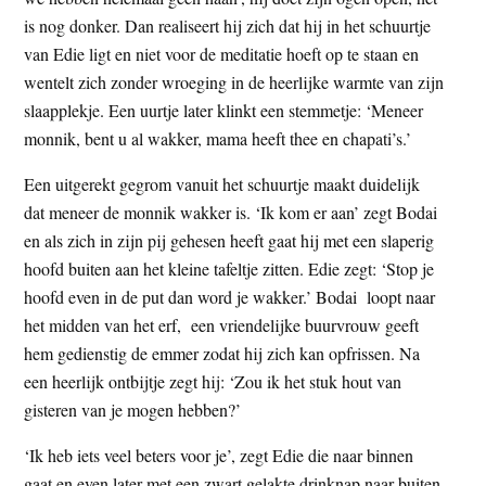
t
e
is nog donker. Dan realiseert hij zich dat hij in het schuurtje
e
s
van Edie ligt en niet voor de meditatie hoeft op te staan en
i
wentelt zich zonder wroeging in de heerlijke warmte van zijn
t
slaapplekje. Een uurtje later klinkt een stemmetje: ‘Meneer
e
monnik, bent u al wakker, mama heeft thee en chapati’s.’
Een uitgerekt gegrom vanuit het schuurtje maakt duidelijk
dat meneer de monnik wakker is. ‘Ik kom er aan’ zegt Bodai
en als zich in zijn pij gehesen heeft gaat hij met een slaperig
hoofd buiten aan het kleine tafeltje zitten. Edie zegt: ‘Stop je
hoofd even in de put dan word je wakker.’ Bodai loopt naar
het midden van het erf, een vriendelijke buurvrouw geeft
hem gedienstig de emmer zodat hij zich kan opfrissen. Na
een heerlijk ontbijtje zegt hij: ‘Zou ik het stuk hout van
gisteren van je mogen hebben?’
‘Ik heb iets veel beters voor je’, zegt Edie die naar binnen
gaat en even later met een zwart gelakte drinknap naar buiten