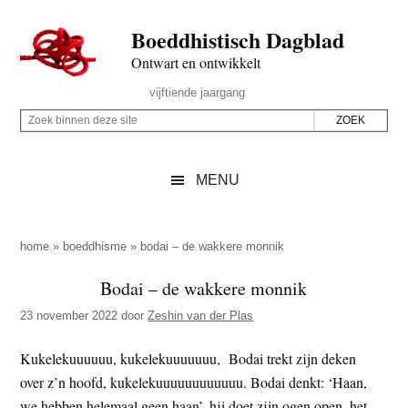
Door
Skip
Spring
Spring
Boeddhistisch Dagblad
naar
to
naar
naar
de
secondary
de
de
Ontwart en ontwikkelt
hoofd
menu
eerste
voettekst
Header
vijftiende jaargang
inhoud
sidebar
Rechts
Z
Z
o
o
e
e
MENU
k
k
b
o
i
p
home
»
boeddhisme
»
bodai – de wakkere monnik
n
d
Bodai – de wakkere monnik
n
e
e
23 november 2022
door
Zeshin van der Plas
z
n
e
d
Kukelekuuuuuu, kukelekuuuuuuu, Bodai trekt zijn deken
s
e
over z’n hoofd, kukelekuuuuuuuuuuuu. Bodai denkt: ‘Haan,
i
z
we hebben helemaal geen haan’, hij doet zijn ogen open, het