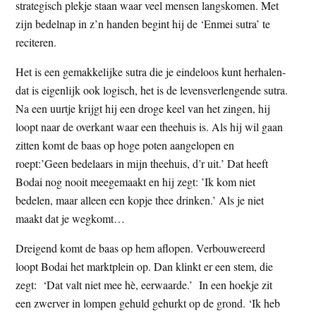
strategisch plekje staan waar veel mensen langskomen. Met
zijn bedelnap in z’n handen begint hij de ‘Enmei sutra’ te
reciteren.
Het is een gemakkelijke sutra die je eindeloos kunt herhalen-
dat is eigenlijk ook logisch, het is de levensverlengende sutra.
Na een uurtje krijgt hij een droge keel van het zingen, hij
loopt naar de overkant waar een theehuis is. Als hij wil gaan
zitten komt de baas op hoge poten aangelopen en
roept:’Geen bedelaars in mijn theehuis, d’r uit.’ Dat heeft
Bodai nog nooit meegemaakt en hij zegt: ’Ik kom niet
bedelen, maar alleen een kopje thee drinken.’ Als je niet
maakt dat je wegkomt…
Dreigend komt de baas op hem aflopen. Verbouwereerd
loopt Bodai het marktplein op. Dan klinkt er een stem, die
zegt: ‘Dat valt niet mee hè, eerwaarde.’ In een hoekje zit
een zwerver in lompen gehuld gehurkt op de grond. ‘Ik heb