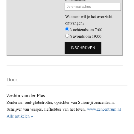
Wanneer wil je het overzicht
ontvangen?
's ochtends om 7:00
's avonds om 19:00
Primaire
Door:
Sidebar
Zeshin van der Plas
Zenleraar, oud-globetrotter, oprichter van Suiren-ji zencentrum.
Schrijver van versjes, liefhebber van het leven.
www.zencentrum.nl
Alle artikelen »