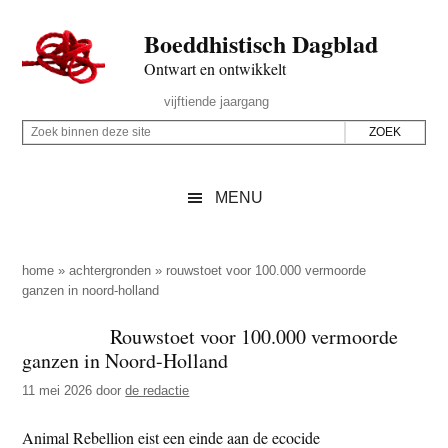
Door
Skip
Spring
Spring
Boeddhistisch Dagblad
naar
to
naar
naar
de
secondary
de
de
Ontwart en ontwikkelt
hoofd
menu
eerste
voettekst
Header
vijftiende jaargang
inhoud
sidebar
Rechts
Z
Z
o
o
e
e
MENU
k
k
b
o
i
p
home
»
achtergronden
»
rouwstoet voor 100.000 vermoorde
n
ganzen in noord-holland
d
n
e
Rouwstoet voor 100.000 vermoorde
e
z
ganzen in Noord-Holland
n
e
d
11 mei 2026
door
de redactie
s
e
i
Animal Rebellion eist een einde aan de ecocide
z