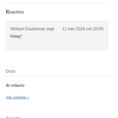
Lees
Reacties
Interacties
William Daalderop
zegt
11 mei 2026 om 20:05
Graag!
Primaire
Door:
Sidebar
de redactie
Alle artikelen »