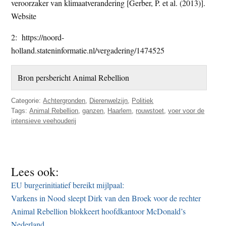
veroorzaker van klimaatverandering [Gerber, P. et al. (2013)].
Website
2: https://noord-
holland.stateninformatie.nl/vergadering/1474525
Bron persbericht Animal Rebellion
Categorie:
Achtergronden
,
Dierenwelzijn
,
Politiek
Tags:
Animal Rebellion
,
ganzen
,
Haarlem
,
rouwstoet
,
voer voor de
intensieve veehouderij
Lees ook:
EU burgerinitiatief bereikt mijlpaal:
Varkens in Nood sleept Dirk van den Broek voor de rechter
Animal Rebellion blokkeert hoofdkantoor McDonald’s
Nederland