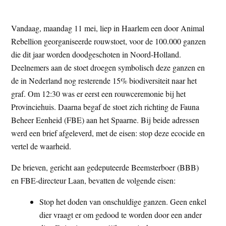
t
e
e
s
Vandaag, maandag 11 mei, liep in Haarlem een door Animal
i
Rebellion georganiseerde rouwstoet, voor de 100.000 ganzen
t
die dit jaar worden doodgeschoten in Noord-Holland.
e
Deelnemers aan de stoet droegen symbolisch deze ganzen en
de in Nederland nog resterende 15% biodiversiteit naar het
graf. Om 12:30 was er eerst een rouwceremonie bij het
Provinciehuis. Daarna begaf de stoet zich richting de Fauna
Beheer Eenheid (FBE) aan het Spaarne. Bij beide adressen
werd een brief afgeleverd, met de eisen: stop deze ecocide en
vertel de waarheid.
De brieven, gericht aan gedeputeerde Beemsterboer (BBB)
en FBE-directeur Laan, bevatten de volgende eisen:
Stop het doden van onschuldige ganzen. Geen enkel
dier vraagt er om gedood te worden door een ander