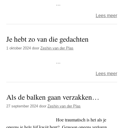
…
over
Lees meer
Versj
die
Je hebt zo van die gedachten
voor
iema
1 oktober 2024
door
Zeshin van der Plas
gesc
lijken
…
te
over
Lees meer
zijn
Je
hebt
Als de balken gaan verzakken…
zo
van
27 september 2024
door
Zeshin van der Plas
die
geda
Hoe traumatisch is het als je
opeens je hele lijf kwijt bent? Gewoon opeens verloren