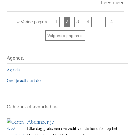
over
Lees meer
Leve
na
Interim
…
Pagina
Pagina
Pagina
Pagina
Pagina
Ga naar
1
2
3
4
14
«
Vorige pagina
pagina's
de
zijn
weggelaten
doo
Ga naar
Volgende pagina »
Primaire
Agenda
Sidebar
Agenda
Geef je activiteit door
Ochtend- of avondeditie
Abonneer je
Elke dag gratis een overzicht van de berichten op het