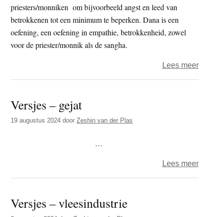
priesters/monniken om bijvoorbeeld angst en leed van
betrokkenen tot een minimum te beperken. Dana is een
oefening, een oefening in empathie, betrokkenheid, zowel
voor de priester/monnik als de sangha.
over
Lees meer
Zesh
–
Versjes – gejat
dana
en
19 augustus 2024
door
Zeshin van der Plas
het
zorg
…
voor
over
Lees meer
de
Versj
dode
–
Versjes – vleesindustrie
gejat