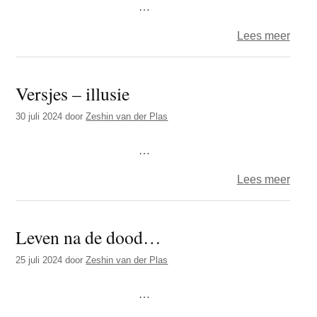
…
over
Lees meer
Versj
–
Versjes – illusie
ontm
30 juli 2024
door
Zeshin van der Plas
…
over
Lees meer
Versj
–
Leven na de dood…
illusi
25 juli 2024
door
Zeshin van der Plas
…