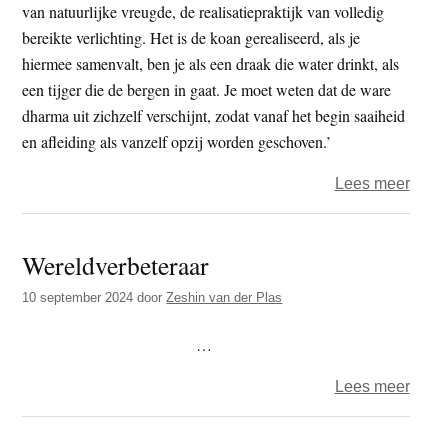
van natuurlijke vreugde, de realisatiepraktijk van volledig
bereikte verlichting. Het is de koan gerealiseerd, als je
hiermee samenvalt, ben je als een draak die water drinkt, als
een tijger die de bergen in gaat. Je moet weten dat de ware
dharma uit zichzelf verschijnt, zodat vanaf het begin saaiheid
en afleiding als vanzelf opzij worden geschoven.’
over
Lees meer
Wat
is
Wereldverbeteraar
zaze
10 september 2024
door
Zeshin van der Plas
…
over
Lees meer
Werel