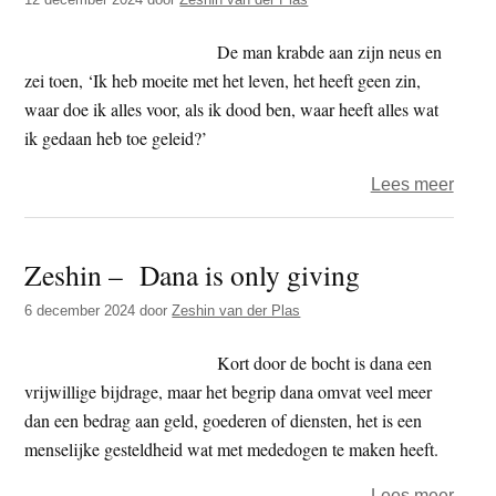
bron
van
De man krabde aan zijn neus en
mede
zei toen, ‘Ik heb moeite met het leven, het heeft geen zin,
waar doe ik alles voor, als ik dood ben, waar heeft alles wat
ik gedaan heb toe geleid?’
over
Lees meer
Zesh
–
Zeshin – Dana is only giving
Mene
Orok
6 december 2024
door
Zeshin van der Plas
Kort door de bocht is dana een
vrijwillige bijdrage, maar het begrip dana omvat veel meer
dan een bedrag aan geld, goederen of diensten, het is een
menselijke gesteldheid wat met mededogen te maken heeft.
over
Lees meer