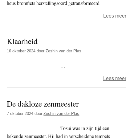
heus bromfiets herstellingsoord getransformeerd
over
Lees meer
Zen
en
Klaarheid
de
kunst
16 oktober 2024
door
Zeshin van der Plas
van
het
…
Sole
over
Lees meer
onde
Klaar
De dakloze zenmeester
7 oktober 2024
door
Zeshin van der Plas
Tosui was in zijn tijd een
bekende zenmeester. Hij had in verscheidene tempels