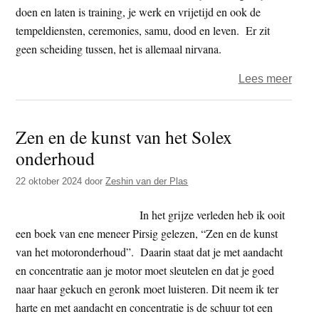
doen en laten is training, je werk en vrijetijd en ook de
tempeldiensten, ceremonies, samu, dood en leven. Er zit
geen scheiding tussen, het is allemaal nirvana.
over
Lees meer
Neha
e
Zen en de kunst van het Solex
–
onderhoud
herd
dood
22 oktober 2024
door
Zeshin van der Plas
van
de
In het grijze verleden heb ik ooit
Boed
een boek van ene meneer Pirsig gelezen, “Zen en de kunst
van het motoronderhoud”. Daarin staat dat je met aandacht
en concentratie aan je motor moet sleutelen en dat je goed
naar haar gekuch en geronk moet luisteren. Dit neem ik ter
harte en met aandacht en concentratie is de schuur tot een