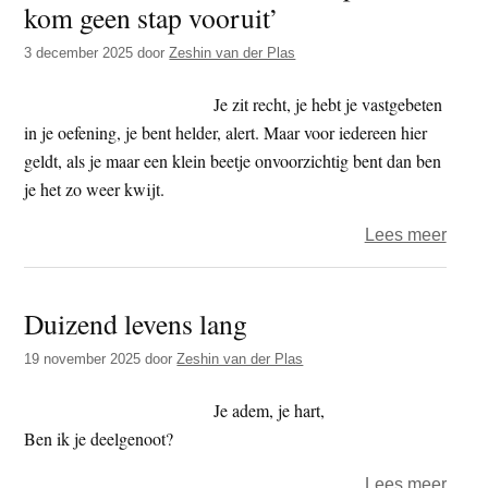
kom geen stap vooruit’
t
e
e
s
3 december 2025
door
Zeshin van der Plas
i
Je zit recht, je hebt je vastgebeten
t
in je oefening, je bent helder, alert. Maar voor iedereen hier
e
geldt, als je maar een klein beetje onvoorzichtig bent dan ben
je het zo weer kwijt.
over
Lees meer
Medit
‘Het
Duizend levens lang
levert
niets
19 november 2025
door
Zeshin van der Plas
op,
ik
Je adem, je hart,
kom
Ben ik je deelgenoot?
geen
over
Lees meer