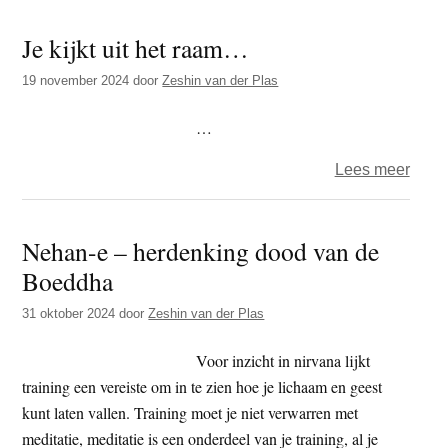
–
Je kijkt uit het raam…
Bast
tege
19 november 2024
door
Zeshin van der Plas
de
mani
…
van
over
Lees meer
leven
Je
kijkt
Nehan-e – herdenking dood van de
uit
Boeddha
het
raa
31 oktober 2024
door
Zeshin van der Plas
Voor inzicht in nirvana lijkt
training een vereiste om in te zien hoe je lichaam en geest
kunt laten vallen. Training moet je niet verwarren met
meditatie, meditatie is een onderdeel van je training, al je