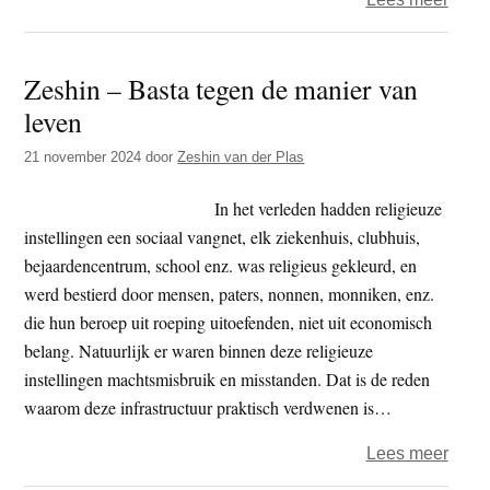
Zesh
–
Zeshin – Basta tegen de manier van
Dan
leven
is
only
21 november 2024
door
Zeshin van der Plas
givin
In het verleden hadden religieuze
instellingen een sociaal vangnet, elk ziekenhuis, clubhuis,
bejaardencentrum, school enz. was religieus gekleurd, en
werd bestierd door mensen, paters, nonnen, monniken, enz.
die hun beroep uit roeping uitoefenden, niet uit economisch
belang. Natuurlijk er waren binnen deze religieuze
instellingen machtsmisbruik en misstanden. Dat is de reden
waarom deze infrastructuur praktisch verdwenen is…
over
Lees meer
Zesh