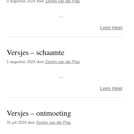
9 augustus 2024
door
Zeshin van der Plas
…
over
Lees meer
Versj
–
Versjes – schaamte
vlees
1 augustus 2024
door
Zeshin van der Plas
…
over
Lees meer
Versj
–
Versjes – ontmoeting
scha
31 juli 2024
door
Zeshin van der Plas