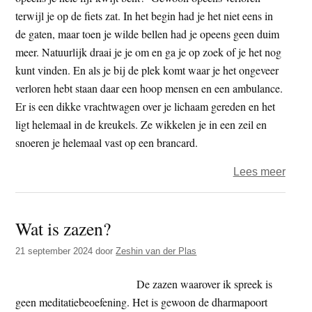
terwijl je op de fiets zat. In het begin had je het niet eens in
de gaten, maar toen je wilde bellen had je opeens geen duim
meer. Natuurlijk draai je je om en ga je op zoek of je het nog
kunt vinden. En als je bij de plek komt waar je het ongeveer
verloren hebt staan daar een hoop mensen en een ambulance.
Er is een dikke vrachtwagen over je lichaam gereden en het
ligt helemaal in de kreukels. Ze wikkelen je in een zeil en
snoeren je helemaal vast op een brancard.
over
Lees meer
Als
de
Wat is zazen?
balk
gaan
21 september 2024
door
Zeshin van der Plas
verz
De zazen waarover ik spreek is
geen meditatiebeoefening. Het is gewoon de dharmapoort