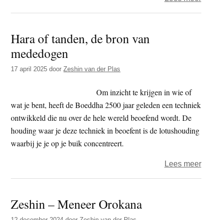
stap
Duiz
voorui
leven
Hara of tanden, de bron van
lang
mededogen
17 april 2025
door
Zeshin van der Plas
Om inzicht te krijgen in wie of
wat je bent, heeft de Boeddha 2500 jaar geleden een techniek
ontwikkeld die nu over de hele wereld beoefend wordt. De
houding waar je deze techniek in beoefent is de lotushouding
waarbij je je op je buik concentreert.
over
Lees meer
Hara
of
Zeshin – Meneer Orokana
tande
de
12 december 2024
door
Zeshin van der Plas