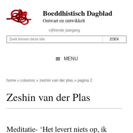
Door
Skip
Spring
Spring
Boeddhistisch Dagblad
naar
to
naar
naar
de
secondary
de
de
Ontwart en ontwikkelt
hoofd
menu
eerste
voettekst
Header
vijftiende jaargang
inhoud
sidebar
Rechts
Z
Z
o
o
e
e
MENU
k
k
b
o
i
p
home
»
columns
»
zeshin van der plas
»
pagina 2
n
d
Zeshin van der Plas
n
e
e
z
n
e
d
s
e
Meditatie- ‘Het levert niets op, ik
i
z