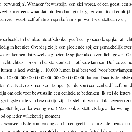
r ‘bewustzijn’. Wanneer ‘bewustzijn’ een ziel wordt, of een geest, een z
et ik niet eens waar dat midden dan ligt). Ik ga er van uit dat er altijd
en ziel, geest, zelf of atman sprake kán zijn, want wat stelt een ziel,
oorbeeld. In het absolute stikdonker geeft een gloeiende spijker al licht
ledig in het niet. Overdag zie je een gloeiende spijker gemakkelijk over
el ontkennen dat zowel de gloeiende spijker als de zon licht geven. Ga
achtlichtjes – voor in het stopcontact – tot bouwlampen. De hoeveelhe
. 1 lumen is heel weinig… 10.000 lumen is al best veel (voor bouwlampen
dus 10.000.000.000.000.000.000.000.000.000 lumen. Daar is de felste 
tzijn’… Net zoals men voor lampen (en de zon) een eenheid heeft om 
 zijn om ook voor bewustzijn een eenheid te bedenken. Ik stel de letters
geringste mate van bewustzijn zijn. Ik stel mij voor dat dat overeen zo
 Stelt bijzonder weinig voor! Maar ook al stelt iets bijzonder weinig
 God op ieder willekeurig moment
s evenveel als de zon per dag aan lumen geeft… dan zit de mens daar
 bergen, waterstromen, rotsblokken, planten en zelfs teddyberen zeer