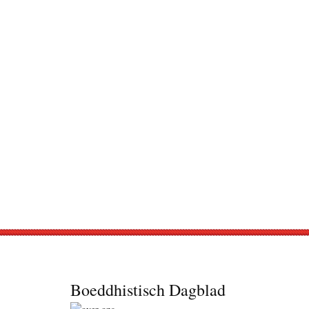
Footer
Boeddhistisch Dagblad