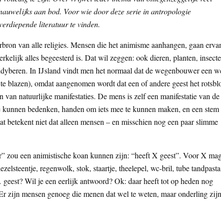
 nauwelijks aan bod. Voor wie door deze serie in antropologie
verdiepende literatuur te vinden.
bron van alle religies. Mensen die het animisme aanhangen, gaan erva
rkelijk alles begeesterd is. Dat wil zeggen: ook dieren, planten, insecte
teddyberen. In IJsland vindt men het normaal dat de wegenbouwer een w
 te blazen), omdat aangenomen wordt dat een of andere geest het rotsbl
van natuurlijke manifestaties. De mens is zelf een manifestatie van de
 te kunnen bedenken, handen om iets mee te kunnen maken, en een stem
 dat betekent niet dat alleen mensen – en misschien nog een paar slimme
” zou een animistische koan kunnen zijn: “heeft X geest”. Voor X ma
ezelsteentje, regenwolk, stok, staartje, theelepel, wc-bril, tube tandpasta
 … geest? Wil je een eerlijk antwoord? Ok: daar heeft tot op heden nog
Er zijn mensen genoeg die menen dat wel te weten, maar onderling zij