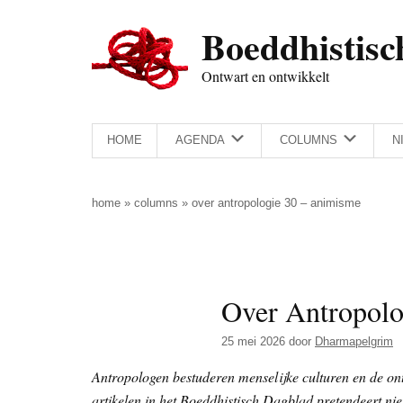
Door
Skip
Spring
Spring
Boeddhistisc
naar
to
naar
naar
de
secondary
de
de
Ontwart en ontwikkelt
hoofd
menu
eerste
voettekst
inhoud
sidebar
HOME
AGENDA
COLUMNS
N
home
»
columns
»
over antropologie 30 – animisme
Over Antropolo
25 mei 2026
door
Dharmapelgrim
Antropologen bestuderen menselijke culturen en de on
artikelen in het Boeddhistisch Dagblad pretendeert niet