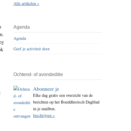
Alle artikelen »
i
t
e
n
Agenda
n,
Agenda
eg
Geef je activiteit door
ok
Ochtend- of avondeditie
Abonneer je
g
Elke dag gratis een overzicht van de
berichten op het Boeddhistisch Dagblad
in je mailbox.
n
Inschrijven »