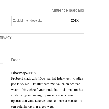
Header
vijftiende jaargang
Rechts
Z
Z
o
o
e
e
k
k
RIVACY
b
o
i
p
Primaire
n
d
Door:
Sidebar
n
e
e
z
Dharmapelgrim
n
Probeert sinds zijn 16de jaar het Edele Achtvoudige
e
d
pad te volgen. Dat lukt hem met vallen en opstaan,
s
e
waarbij hij zichzelf voorhoudt dat hij dat pad tot het
i
z
einde zal gaan, zolang hij maar één keer vaker
t
e
opstaat dan valt. Iedereen die de dharma beoefent is
e
e
een pelgrim op zijn eigen weg.
s