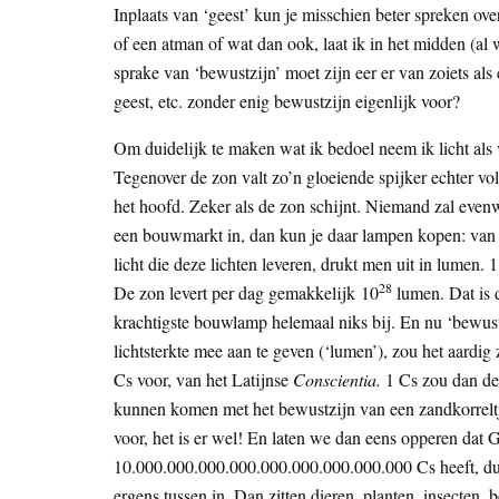
Inplaats van ‘geest’ kun je misschien beter spreken ove
of een atman of wat dan ook, laat ik in het midden (al we
sprake van ‘bewustzijn’ moet zijn eer er van zoiets als e
geest, etc. zonder enig bewustzijn eigenlijk voor?
Om duidelijk te maken wat ik bedoel neem ik licht als v
Tegenover de zon valt zo’n gloeiende spijker echter vol
het hoofd. Zeker als de zon schijnt. Niemand zal evenw
een bouwmarkt in, dan kun je daar lampen kopen: van n
licht die deze lichten leveren, drukt men uit in lumen
28
De zon levert per dag gemakkelijk 10
lumen. Dat is 
krachtigste bouwlamp helemaal niks bij. En nu ‘bewus
lichtsterkte mee aan te geven (‘lumen’), zou het aardig
Cs voor, van het Latijnse
Conscientia.
1 Cs zou dan de 
kunnen komen met het bewustzijn van een zandkorreltje.
voor, het is er wel! En laten we dan eens opperen dat
10.000.000.000.000.000.000.000.000.000 Cs heeft, du
ergens tussen in. Dan zitten dieren, planten, insecten,