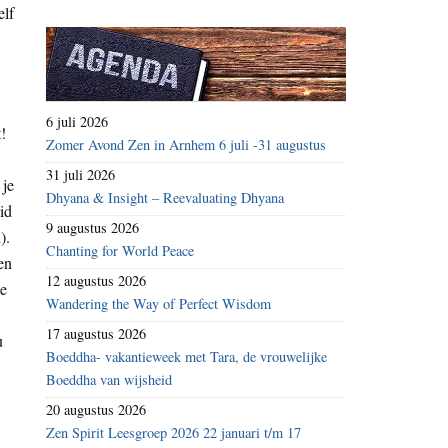
elf
6 juli 2026
!
Zomer Avond Zen in Arnhem 6 juli -31 augustus
31 juli 2026
 je
Dhyana & Insight – Reevaluating Dhyana
id
9 augustus 2026
).
Chanting for World Peace
en
12 augustus 2026
de
Wandering the Way of Perfect Wisdom
17 augustus 2026
u
Boeddha- vakantieweek met Tara, de vrouwelijke
Boeddha van wijsheid
20 augustus 2026
Zen Spirit Leesgroep 2026 22 januari t/m 17