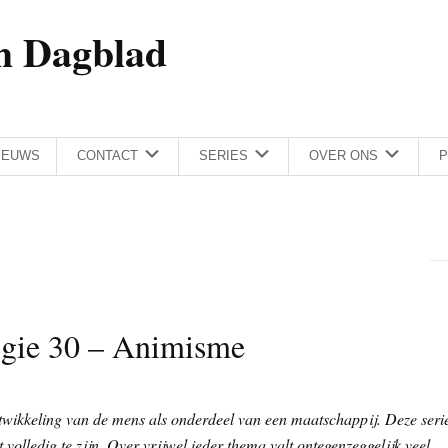
h Dagblad
IEUWS
CONTACT
SERIES
OVER ONS
P
gie 30 – Animisme
twikkeling van de mens als onderdeel van een maatschappij. Deze seri
 volledig te zijn. Over vrijwel ieder thema valt ontegenzeggelijk veel