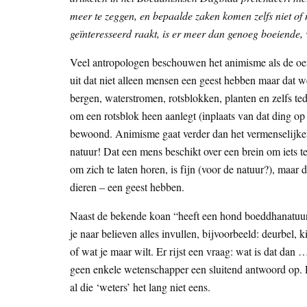
meer te zeggen, en bepaalde zaken komen zelfs niet of
geïnteresseerd raakt, is er meer dan genoeg boeiende, 
Veel antropologen beschouwen het animisme als de oer
uit dat niet alleen mensen een geest hebben maar dat we
bergen, waterstromen, rotsblokken, planten en zelfs 
om een rotsblok heen aanlegt (inplaats van dat ding op
bewoond. Animisme gaat verder dan het vermenselijken 
natuur! Dat een mens beschikt over een brein om iets
om zich te laten horen, is fijn (voor de natuur?), maar
dieren – een geest hebben.
Naast de bekende koan “heeft een hond boeddhanatuur
je naar believen alles invullen, bijvoorbeeld: deurbel, ki
of wat je maar wilt. Er rijst een vraag: wat is dat dan
geen enkele wetenschapper een sluitend antwoord op. 
al die ‘weters’ het lang niet eens.