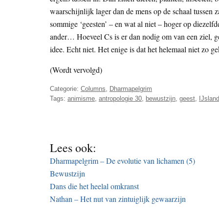
waarschijnlijk lager dan de mens op de schaal tussen 
sommige ‘geesten’ – en wat al niet – hoger op diezelfd
ander… Hoeveel Cs is er dan nodig om van een ziel, ge
idee. Echt niet. Het enige is dat het helemaal niet zo ge
(Wordt vervolgd)
Categorie:
Columns
,
Dharmapelgrim
Tags:
animisme
,
antropologie 30
,
bewustzijn
,
geest
,
IJslan
Lees ook:
Dharmapelgrim – De evolutie van lichamen (5)
Bewustzijn
Dans die het heelal omkranst
Nathan – Het nut van zintuiglijk gewaarzijn