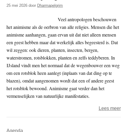
t
25 mei 2026
door
Dharmapelgrim
e
e
s
Veel antropologen beschouwen
i
het animisme als de oerbron van alle religies. Mensen die het
t
animisme aanhangen, gaan ervan uit dat niet alleen mensen
e
een geest hebben maar dat werkelijk alles begeesterd is. Dat
wil zeggen: ook dieren, planten, insecten, bergen,
waterstromen, rotsblokken, planten en zelfs teddyberen. In
IJsland vindt men het normaal dat de wegenbouwer een weg
om een rotsblok heen aanlegt (inplaats van dat ding op te
blazen), omdat aangenomen wordt dat een of andere geest
het rotsblok bewoond. Animisme gaat verder dan het
vermenselijken van natuurlijke manifestaties.
over
Lees meer
Over
Antro
Primaire
Agenda
30