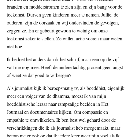
t
branden en modderstromen te zien zijn en zijn bang voor de
e
e
toekomst. Durven geen kinderen meer te nemen. Jullie, de
s
ouderen, zijn de oorzaak en wij ondervinden de gevolgen,
i
zeggen ze. En er gebeurt gewoon te weinig om onze
t
toekomst zeker te stellen. Ze willen actie voeren maar weten
e
niet hoe.
Ik bedoel het anders dan ik het schrijf, maar een op de vijf
valt me nog mee. Heeft de andere tachtig procent geen angst
of weet ze dat goed te verbergen?
Als journalist kijk ik beroepsmatig tv, als boeddhist, eigenlijk
meer een volger van de dhamma, moest ik van mijn
boeddhistische leraar naar rampzalige beelden in Het
Journaal en documentaires kijken. Om compassie en
empathie te ontwikkelen. Ik ben best wel gehard door de
verschrikkingen die ik als journalist heb meegemaakt, maar
betrap me er ook op dat ik iedere keer weer pijn voel als ik