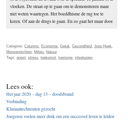
vloeken. De straat op te gaan om te demonstreren maar
niet weten waartegen. Het boeddhisme de rug toe te
keren. Of aan de drugs te gaan. En zo gaat het maar door.
Categorie:
Columns
,
Economie
,
Geluk
,
Gezondheid
,
Joop Hoek
,
Mensenrechten
,
Milieu
,
Natuur
Tags:
angst
,
stress
,
toekomst
,
toerisme
,
vliegtuigen
Lees ook:
Het jaar 2020 – dag 15 – doodsbrand
Verbinding
Klimaattechneuten gezocht
Jongeren voelen meer druk om een succesvol leven te leiden