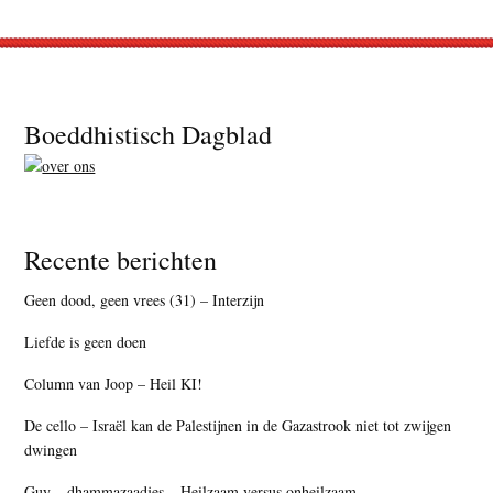
Footer
Boeddhistisch Dagblad
Recente berichten
Geen dood, geen vrees (31) – Interzijn
Liefde is geen doen
Column van Joop – Heil KI!
De cello – Israël kan de Palestijnen in de Gazastrook niet tot zwijgen
dwingen
Guy – dhammazaadjes – Heilzaam versus onheilzaam