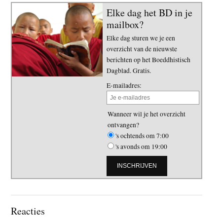
Elke dag het BD in je
mailbox?
Elke dag sturen we je een
overzicht van de nieuwste
berichten op het Boeddhistisch
Dagblad. Gratis.
E-mailadres:
Wanneer wil je het overzicht
ontvangen?
's ochtends om 7:00
's avonds om 19:00
Lees
Reacties