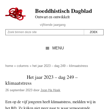
Door
Skip
Spring
Spring
Boeddhistisch Dagblad
naar
to
naar
naar
de
secondary
de
de
Ontwart en ontwikkelt
hoofd
menu
eerste
voettekst
Header
vijftiende jaargang
inhoud
sidebar
Rechts
Z
Z
o
o
e
e
MENU
k
k
b
o
i
p
home
»
columns
»
het jaar 2023 – dag 249 – klimaatstress
n
d
Het jaar 2023 – dag 249 –
n
e
klimaatstress
e
z
n
26 september 2023
door
Joop Ha Hoek
e
d
s
Een op de vijf jongeren heeft klimaatstress, meldden wij in
e
i
het BD. Ze kijken niet meer naar tv waar verwoestende
z