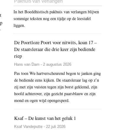
Pakhuis van Verlangen
In het Boeddhistisch pakhuis van verlangen blijven
t
sommige teksten nog een tijdje op de leestafel
op
liggen.
r
De Poortloze Poort voor nitwits, koan 17 –
De staatsleraar die drie keer zijn bediende
riep
Hans van Dam - 2 augustus 2026
Pas toen Wu hartverscheurend begon te janken ging
de bediende eens kijken. De staatsleraar lag op z’n
zij met zijn vuisten tegen zijn borst geklemd, zijn
hoofd achterover, zijn gezicht paarsblauw en zijn
mond en ogen wijd opengesperd.
Ksaf – De kunst van het geluk 1
Ksaf Vandeputte - 22 juli 2026