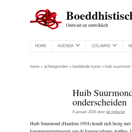
Door
Skip
Spring
Spring
Boeddhistisc
naar
to
naar
naar
de
secondary
de
de
Ontwart en ontwikkelt
hoofd
menu
eerste
voettekst
inhoud
sidebar
HOME
AGENDA
COLUMNS
N
home
»
achtergronden
»
beeldende kunst
»
huib suurmond 
Huib Suurmond 
onderscheiden
8 januari 2026
door
de redactie
Huib Suurmond (Haarlem 1954) houdt zich bezig met ku
kunstenaar/vormgever aan de kunstacademie Artibus, U