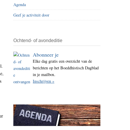
Agenda
i
t
Geef je activiteit door
e
Ochtend- of avondeditie
Abonneer je
Elke dag gratis een overzicht van de
l.
berichten op het Boeddhistisch Dagblad
e,
in je mailbox.
s
Inschrijven »
ur