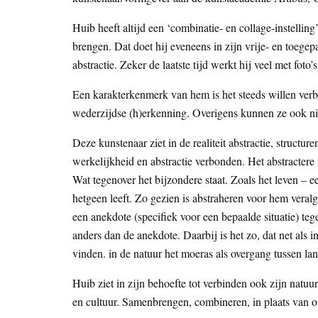
Huib heeft altijd een ‘combinatie- en collage-instellin
brengen. Dat doet hij eveneens in zijn vrije- en toegep
abstractie. Zeker de laatste tijd werkt hij veel met fot
Een karakterkenmerk van hem is het steeds willen verbi
wederzijdse (h)erkenning. Overigens kunnen ze ook niet
Deze kunstenaar ziet in de realiteit abstractie, structu
werkelijkheid en abstractie verbonden. Het abstractere 
Wat tegenover het bijzondere staat. Zoals het leven – e
hetgeen leeft. Zo gezien is abstraheren voor hem vera
een anekdote (specifiek voor een bepaalde situatie) tege
anders dan de anekdote. Daarbij is het zo, dat net als 
vinden. in de natuur het moeras als overgang tussen la
Huib ziet in zijn behoefte tot verbinden ook zijn natuu
en cultuur. Samenbrengen, combineren, in plaats van o