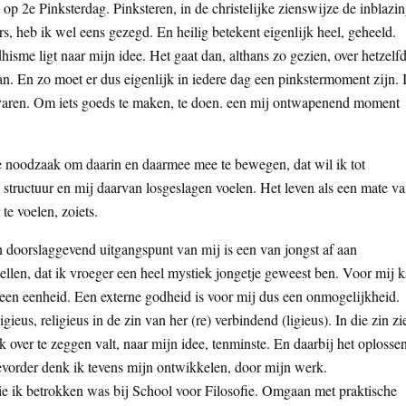
 op 2e Pinksterdag. Pinksteren, in de christelijke zienswijze de inblazi
rs, heb ik wel eens gezegd. En heilig betekent eigenlijk heel, geheeld.
sme ligt naar mijn idee. Het gaat dan, althans zo gezien, over hetzelfd
an. En zo moet er dus eigenlijk in iedere dag een pinkstermoment zijn. 
ervaren. Om iets goeds te maken, te doen. een mij ontwapenend moment
de noodzaak om daarin en daarmee mee te bewegen, dat wil ik tot
 structuur en mij daarvan losgeslagen voelen. Het leven als een mate v
te voelen, zoiets.
 doorslaggevend uitgangspunt van mij is een van jongst af aan
ellen, dat ik vroeger een heel mystiek jongetje geweest ben. Voor mij 
t geen eenheid. Een externe godheid is voor mij dus een onmogelijkheid.
us, religieus in de zin van her (re) verbindend (ligieus). In die zin zi
 over te zeggen valt, naar mijn idee, tenminste. En daarbij het oplosse
bevorder denk ik tevens mijn ontwikkelen, door mijn werk.
die ik betrokken was bij School voor Filosofie. Omgaan met praktische