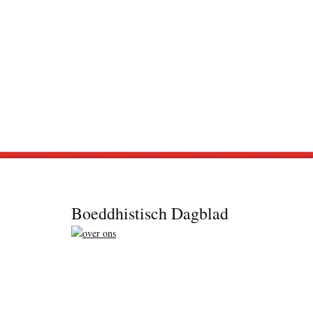
Footer
Boeddhistisch Dagblad