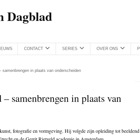
h Dagblad
IEUWS
CONTACT
SERIES
OVER ONS
P
– samenbrengen in plaats van onderscheiden
– samenbrengen in plaats van
nst, fotografie en vormgeving. Hij volgde zijn opleiding tot beeldend
trecht en de Gerrit Rietveld academie in Amsterdam.