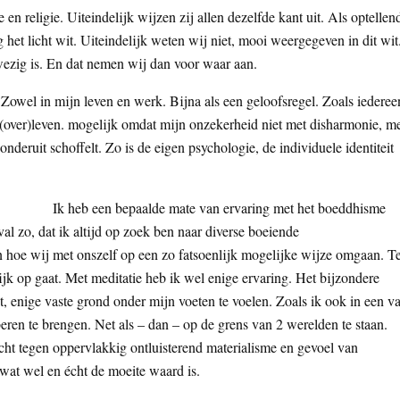
e en religie. Uiteindelijk wijzen zij allen dezelfde kant uit. Als optellen
 het licht wit. Uiteindelijk weten wij niet, mooi weergegeven in dit wit
wezig is. En dat nemen wij dan voor waar aan.
Zowel in mijn leven en werk. Bijna als een geloofsregel. Zoals iederee
n (over)leven. mogelijk omdat mijn onzekerheid niet met disharmonie, m
nderuit schoffelt. Zo is de eigen psychologie, de individuele identiteit
Ik heb een bepaalde mate van ervaring met het boeddhisme
val zo, dat ik altijd op zoek ben naar diverse boeiende
n hoe wij met onszelf op een zo fatsoenlijk mogelijke wijze omgaan. T
ijk op gaat. Met meditatie heb ik wel enige ervaring. Het bijzondere
ist, enige vaste grond onder mijn voeten te voelen. Zoals ik ook in een v
ren te brengen. Net als – dan – op de grens van 2 werelden te staan.
cht tegen oppervlakkig ontluisterend materialisme en gevoel van
wat wel en écht de moeite waard is.