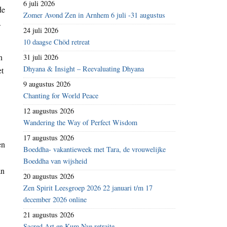
6 juli 2026
de
Zomer Avond Zen in Arnhem 6 juli -31 augustus
.
24 juli 2026
10 daagse Chöd retreat
n
31 juli 2026
Dhyana & Insight – Reevaluating Dhyana
et
9 augustus 2026
Chanting for World Peace
12 augustus 2026
Wandering the Way of Perfect Wisdom
17 augustus 2026
en
Boeddha- vakantieweek met Tara, de vrouwelijke
Boeddha van wijsheid
an
20 augustus 2026
Zen Spirit Leesgroep 2026 22 januari t/m 17
december 2026 online
21 augustus 2026
Sacred Art en Kum Nye retraite