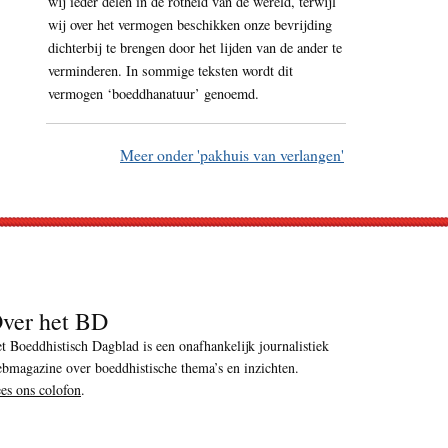
wij ieder delen in de rotheid van de wereld, terwijl
wij over het vermogen beschikken onze bevrijding
dichterbij te brengen door het lijden van de ander te
verminderen. In sommige teksten wordt dit
vermogen ‘boeddhanatuur’ genoemd.
Meer onder 'pakhuis van verlangen'
ver het BD
t Boeddhistisch Dagblad is een onafhankelijk journalistiek
bmagazine over boeddhistische thema’s en inzichten.
es ons colofon
.