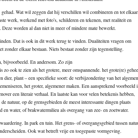
g’ gehad. Wat wil zeggen dat hij verschillen wil combineren en tot elkaar
aste werk, werkend met foto’s, schilderen en tekenen, met realiteit en
o’s. Deze worden al dan niet in meer of mindere mate bewerkt.
nden. Dat is ook in dit werk terug te vinden. Dualiteiten vragen om
 zonder elkaar bestaan. Niets bestaat zonder zijn tegenstelling.
ren, bijvoorbeeld. En andersom. Zo zijn
is zo ook te zien als het grotere, meer omspannende. het grote(re) gehee
en dier, plant – een specifieke soort: de verbijzondering van het algemen
lgemeniseren, het groter, algemener maken. Een aansprekend voorbeeld i
nover een literair verhaal. En laatste kan voor velen betekenis hebben,
in de natuur, op de grensgebieden de meest interessante dingen plaats
nd en water, of brakwatermilieu als overgang van zee- en zoetwater.
rwaardering. In park en tuin. Het grens- of overgangsgebied tussen natu
nderscheiden. Ook wat betreft vrije en toegepaste vormgeving.