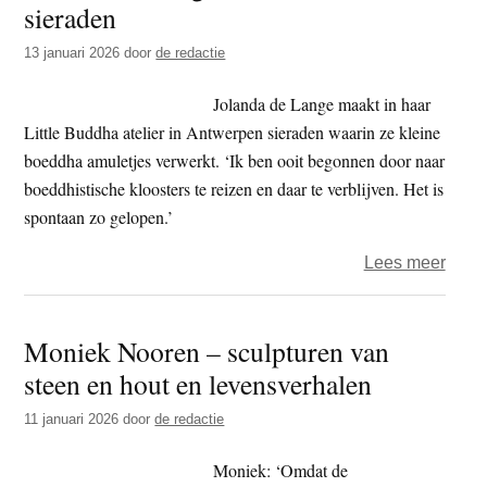
sieraden
t
e
e
s
13 januari 2026
door
de redactie
i
Jolanda de Lange maakt in haar
t
Little Buddha atelier in Antwerpen sieraden waarin ze kleine
e
boeddha amuletjes verwerkt. ‘Ik ben ooit begonnen door naar
boeddhistische kloosters te reizen en daar te verblijven. Het is
spontaan zo gelopen.’
over
Lees meer
Jola
de
Moniek Nooren – sculpturen van
Lang
steen en hout en levensverhalen
–
boedd
11 januari 2026
door
de redactie
siera
Moniek: ‘Omdat de