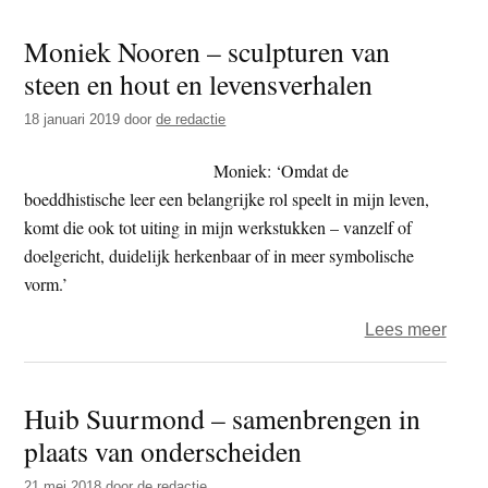
Ateli
zelf
Moniek Nooren – sculpturen van
–
kan
steen en hout en levensverhalen
de
geve
duig
18 januari 2019
door
de redactie
van
Alber
Moniek: ‘Omdat de
Zome
boeddhistische leer een belangrijke rol speelt in mijn leven,
komt die ook tot uiting in mijn werkstukken – vanzelf of
doelgericht, duidelijk herkenbaar of in meer symbolische
vorm.’
over
Lees meer
Moni
Noor
Huib Suurmond – samenbrengen in
–
plaats van onderscheiden
sculp
van
21 mei 2018
door
de redactie