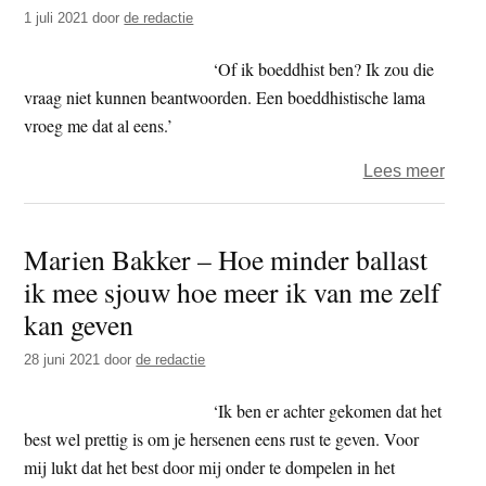
Kroe
1 juli 2021
door
de redactie
‘Of ik boeddhist ben? Ik zou die
vraag niet kunnen beantwoorden. Een boeddhistische lama
vroeg me dat al eens.’
over
Lees meer
Jan
Hend
Marien Bakker – Hoe minder ballast
–
ik mee sjouw hoe meer ik van me zelf
Alles
wat
kan geven
over
28 juni 2021
door
de redactie
is
mag
‘Ik ben er achter gekomen dat het
weg
best wel prettig is om je hersenen eens rust te geven. Voor
mij lukt dat het best door mij onder te dompelen in het