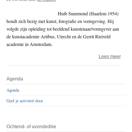
steen
en
Huib Suurmond (Haarlem 1954)
hout
houdt zich bezig met kunst, fotografie en vormgeving. Hij
en
volgde zijn opleiding tot beeldend kunstenaar/vormgever aan
leven
de kunstacademie Artibus, Utrecht en de Gerrit Rietveld
academie in Amsterdam.
over
Lees meer
Huib
Suur
Primaire
Agenda
–
Sidebar
same
Agenda
in
Geef je activiteit door
plaat
van
onde
Ochtend- of avondeditie