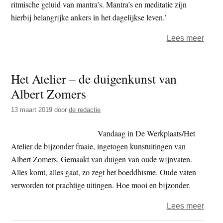
ritmische geluid van mantra’s. Mantra’s en meditatie zijn
hierbij belangrijke ankers in het dagelijkse leven.’
over
Lees meer
Mari
Bakk
Het Atelier – de duigenkunst van
–
Albert Zomers
Hoe
mind
13 maart 2019
door
de redactie
balla
ik
Vandaag in De Werkplaats/Het
mee
Atelier de bijzonder fraaie, ingetogen kunstuitingen van
sjou
Albert Zomers. Gemaakt van duigen van oude wijnvaten.
hoe
Alles komt, alles gaat, zo zegt het boeddhisme. Oude vaten
meer
verworden tot prachtige uitingen. Hoe mooi en bijzonder.
ik
over
Lees meer
van
Het
me