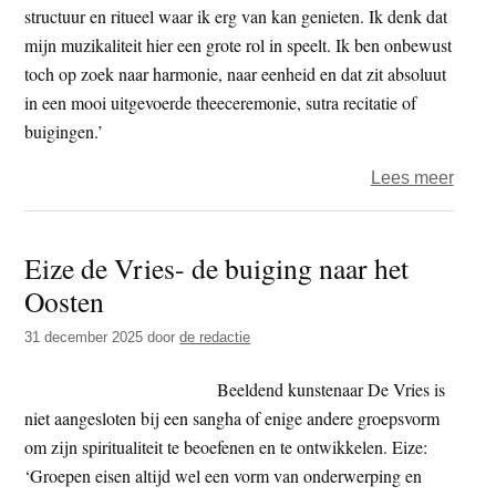
structuur en ritueel waar ik erg van kan genieten. Ik denk dat
mijn muzikaliteit hier een grote rol in speelt. Ik ben onbewust
toch op zoek naar harmonie, naar eenheid en dat zit absoluut
in een mooi uitgevoerde theeceremonie, sutra recitatie of
buigingen.’
over
Lees meer
Zen
singe
Eize de Vries- de buiging naar het
songw
Oosten
Chris
Kroe
31 december 2025
door
de redactie
Beeldend kunstenaar De Vries is
niet aangesloten bij een sangha of enige andere groepsvorm
om zijn spiritualiteit te beoefenen en te ontwikkelen. Eize:
‘Groepen eisen altijd wel een vorm van onderwerping en