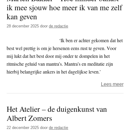
ik mee sjouw hoe meer ik van me zelf
Alles
wat
kan geven
over
28 december 2025
door
de redactie
is
mag
‘Ik ben er achter gekomen dat het
weg
best wel prettig is om je hersenen eens rust te geven. Voor
mij lukt dat het best door mij onder te dompelen in het
ritmische geluid van mantra’s. Mantra’s en meditatie zijn
hierbij belangrijke ankers in het dagelijkse leven.’
over
Lees meer
Mari
Bakk
Het Atelier – de duigenkunst van
–
Albert Zomers
Hoe
mind
22 december 2025
door
de redactie
balla