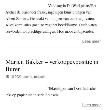
ik
Vandaag in De Werkplaats/Het
mee
Atelier de bijzonder fraaie, ingetogen kunstuitingen van
sjou
Albert Zomers. Gemaakt van duigen van oude wijnvaten.
hoe
Alles komt, alles gaat, zo zegt het boeddhisme. Oude vaten
meer
verworden tot prachtige uitingen. Hoe mooi en bijzonder.
ik
over
Lees meer
van
Het
me
Ateli
zelf
Marien Bakker – verkoopexpositie in
–
kan
Buren
de
geve
duig
15 juli 2022
door
de redactie
van
Alber
Tekeningen van Oost-Indische
Zome
inkt op papier uit de serie Spinsels.
over
Lees meer