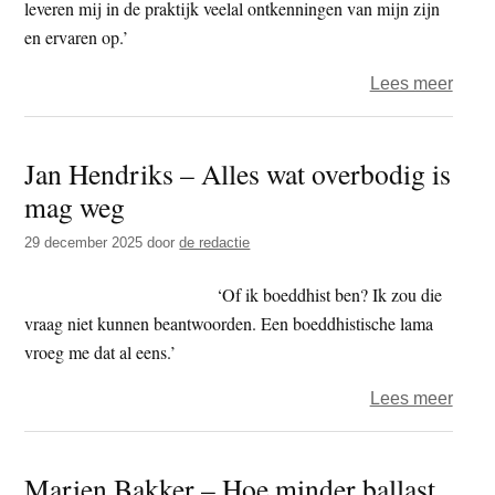
leveren mij in de praktijk veelal ontkenningen van mijn zijn
en ervaren op.’
over
Lees meer
Eize
de
Jan Hendriks – Alles wat overbodig is
Vries
mag weg
de
buigi
29 december 2025
door
de redactie
naar
het
‘Of ik boeddhist ben? Ik zou die
Oost
vraag niet kunnen beantwoorden. Een boeddhistische lama
vroeg me dat al eens.’
over
Lees meer
Jan
Hend
Marien Bakker – Hoe minder ballast
–