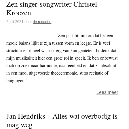
Zen singer-songwriter Christel
en
Kroezen
de
boedd
2 juli 2021
door
de redactie
thang
‘Zen past bij mij omdat het een
mooie balans lijkt te zijn tussen vorm en leegte. Er is veel
structuur en ritueel waar ik erg van kan genieten. Ik denk dat
mijn muzikaliteit hier een grote rol in speelt. Ik ben onbewust
toch op zoek naar harmonie, naar eenheid en dat zit absoluut
in een mooi uitgevoerde theeceremonie, sutra recitatie of
buigingen.’
over
Lees meer
Zen
singe
Jan Hendriks – Alles wat overbodig is
songw
mag weg
Chris