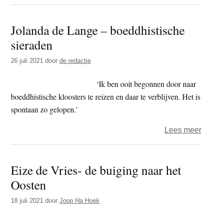
Mari
Bakk
Jolanda de Lange – boeddhistische
–
sieraden
verko
in
26 juli 2021
door
de redactie
Bure
‘Ik ben ooit begonnen door naar
boeddhistische kloosters te reizen en daar te verblijven. Het is
spontaan zo gelopen.’
over
Lees meer
Jola
de
Eize de Vries- de buiging naar het
Lang
Oosten
–
boedd
18 juli 2021
door
Joop Ha Hoek
siera