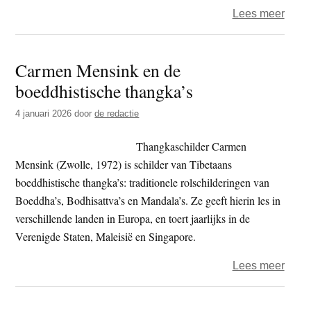
over
Lees meer
Huib
Suur
Carmen Mensink en de
–
boeddhistische thangka’s
same
in
4 januari 2026
door
de redactie
plaat
van
Thangkaschilder Carmen
onde
Mensink (Zwolle, 1972) is schilder van Tibetaans
boeddhistische thangka’s: traditionele rolschilderingen van
Boeddha’s, Bodhisattva’s en Mandala’s. Ze geeft hierin les in
verschillende landen in Europa, en toert jaarlijks in de
Verenigde Staten, Maleisië en Singapore.
over
Lees meer
Carm
Mens