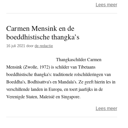
over
Lees meer
Neelt
Geurt
Carmen Mensink en de
Ik
boeddhistische thangka’s
ben
een
16 juli 2021
door
de redactie
lucky
basta
Thangkaschilder Carmen
Mensink (Zwolle, 1972) is schilder van Tibetaans
boeddhistische thangka’s: traditionele rolschilderingen van
Boeddha’s, Bodhisattva’s en Mandala’s. Ze geeft hierin les in
verschillende landen in Europa, en toert jaarlijks in de
Verenigde Staten, Maleisië en Singapore.
over
Lees meer
Carm
Mens