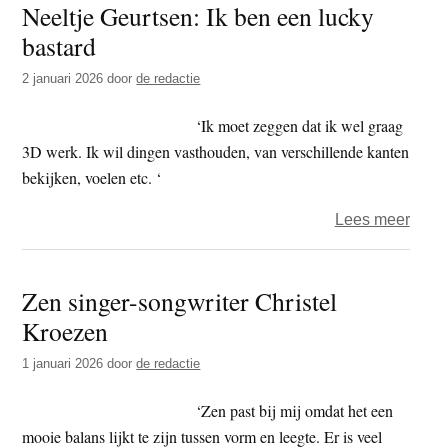
Neeltje Geurtsen: Ik ben een lucky
en
bastard
de
boedd
2 januari 2026
door
de redactie
thang
‘Ik moet zeggen dat ik wel graag
3D werk. Ik wil dingen vasthouden, van verschillende kanten
bekijken, voelen etc. ‘
over
Lees meer
Neelt
Geurt
Zen singer-songwriter Christel
Ik
Kroezen
ben
een
1 januari 2026
door
de redactie
lucky
basta
‘Zen past bij mij omdat het een
mooie balans lijkt te zijn tussen vorm en leegte. Er is veel