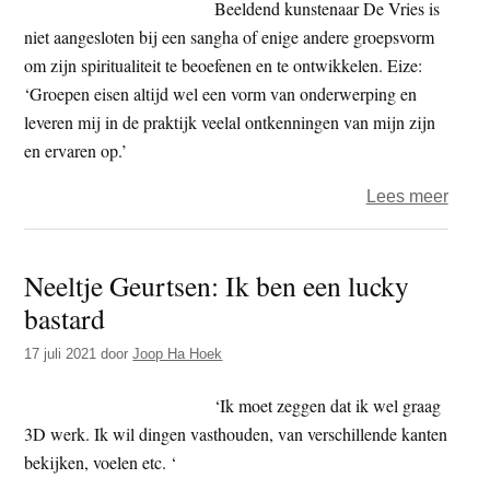
Beeldend kunstenaar De Vries is
niet aangesloten bij een sangha of enige andere groepsvorm
om zijn spiritualiteit te beoefenen en te ontwikkelen. Eize:
‘Groepen eisen altijd wel een vorm van onderwerping en
leveren mij in de praktijk veelal ontkenningen van mijn zijn
en ervaren op.’
over
Lees meer
Eize
de
Neeltje Geurtsen: Ik ben een lucky
Vries
bastard
de
buigi
17 juli 2021
door
Joop Ha Hoek
naar
het
‘Ik moet zeggen dat ik wel graag
Oost
3D werk. Ik wil dingen vasthouden, van verschillende kanten
bekijken, voelen etc. ‘