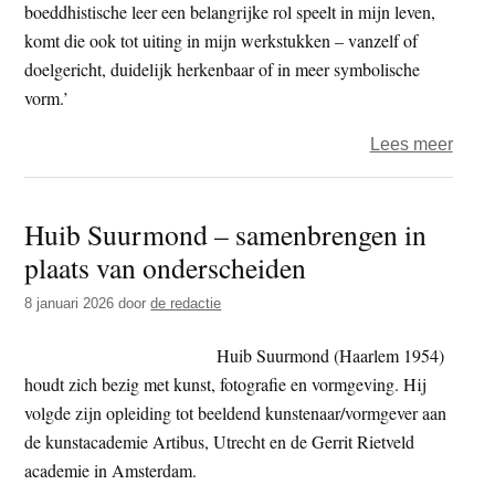
boeddhistische leer een belangrijke rol speelt in mijn leven,
komt die ook tot uiting in mijn werkstukken – vanzelf of
doelgericht, duidelijk herkenbaar of in meer symbolische
vorm.’
over
Lees meer
Moni
Noor
Huib Suurmond – samenbrengen in
–
plaats van onderscheiden
sculp
van
8 januari 2026
door
de redactie
steen
en
Huib Suurmond (Haarlem 1954)
hout
houdt zich bezig met kunst, fotografie en vormgeving. Hij
en
volgde zijn opleiding tot beeldend kunstenaar/vormgever aan
leven
de kunstacademie Artibus, Utrecht en de Gerrit Rietveld
academie in Amsterdam.