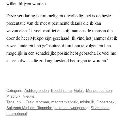
willen blijven worden.
Deze verklaring is rommelig en onvolledig, het is de beste
presentatie van de meest pertinente details die ik kan
verzamelen. Ik voel verdriet en spijt namens de mensen die
door de heer Mukpo zijn geschaad. Ik vind het jammer dat ik
zoveel anderen heb geïnspireerd om hem te volgen en hen
mogelijk in een schadelijke positie hebt gebracht. Ik voel me
als een dwaas die zo lang toestond bedrogen te worden.’
Categorie:
Achtergronden
,
Boeddhisme
,
Geluk
,
Mensenrechten
,
Misbruik
,
Nieuws
Tags:
chili
,
Craig Morman
,
machtsmisbruik
,
misbruik
,
Onderzoek
,
Sakyong Mipham Rinpoche
,
seksueel wangedrag
,
Shambhala
International