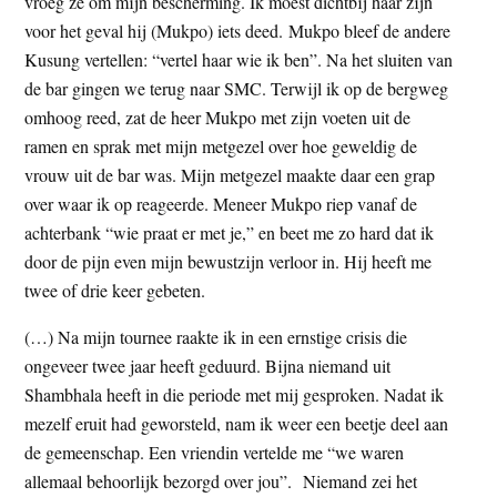
vroeg ze om mijn bescherming. Ik moest dichtbij haar zijn
voor het geval hij (Mukpo) iets deed. Mukpo bleef de andere
Kusung vertellen: “vertel haar wie ik ben”. Na het sluiten van
de bar gingen we terug naar SMC. Terwijl ik op de bergweg
omhoog reed, zat de heer Mukpo met zijn voeten uit de
ramen en sprak met mijn metgezel over hoe geweldig de
vrouw uit de bar was. Mijn metgezel maakte daar een grap
over waar ik op reageerde. Meneer Mukpo riep vanaf de
achterbank “wie praat er met je,” en beet me zo hard dat ik
door de pijn even mijn bewustzijn verloor in. Hij heeft me
twee of drie keer gebeten.
(…) Na mijn tournee raakte ik in een ernstige crisis die
ongeveer twee jaar heeft geduurd. Bijna niemand uit
Shambhala heeft in die periode met mij gesproken. Nadat ik
mezelf eruit had geworsteld, nam ik weer een beetje deel aan
de gemeenschap. Een vriendin vertelde me “we waren
allemaal behoorlijk bezorgd over jou”. Niemand zei het