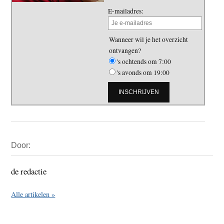
E-mailadres:
Wanneer wil je het overzicht
ontvangen?
's ochtends om 7:00
's avonds om 19:00
Primaire
Door:
Sidebar
de redactie
Alle artikelen »