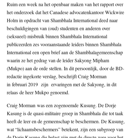
Ruim een week na het openbaar maken van het rapport over
t
e
het onderzoek dat het Canadese advocatenkantoor Wickwire
e
s
Holm in opdracht van Shambhala International deed naar
i
beschuldigingen van (oud) studenten en anderen over
t
(seksueel) misbruik binnen Shambhala International
e
publiceerden zes vooraanstaande leiders binnen Shambhala
International een open brief aan de Shambhalagemeenschap
waarin ze het gedrag van de leider Sakyong Mipham
(Mukpo) aan de orde stellen. In dit persoonlijk, door de BD-
redactie ingekorte verslag, beschrijft Craig Morman
in februari 2019 zijn ervaringen met de Sakyong, in dit
relaas de heer Mukpo genoemd.
Craig Morman was een zogenoemde Kusung. De Dorje
Kasung is de quasi-militaire groep in Shambhala die tot taak
heeft de leer en de gemeenschap te beschermen. De Kusung,
wat “lichaamsbeschermers” betekent, zijn een subgroep van
de Dorje Kasung die belast zijn met de directe zorg voor het