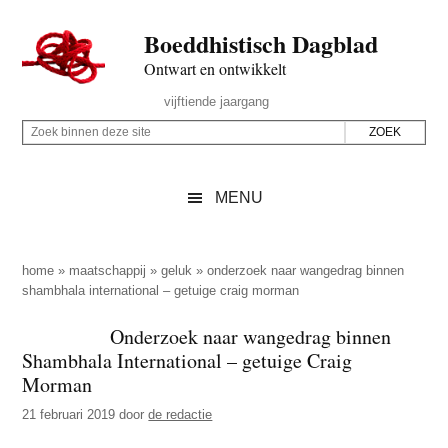
Door
Skip
Spring
Spring
Boeddhistisch Dagblad
naar
to
naar
naar
de
secondary
de
de
Ontwart en ontwikkelt
hoofd
menu
eerste
voettekst
Header
vijftiende jaargang
inhoud
sidebar
Rechts
Z
Z
o
o
e
e
MENU
k
k
b
o
i
p
home
»
maatschappij
»
geluk
»
onderzoek naar wangedrag binnen
n
shambhala international – getuige craig morman
d
n
e
Onderzoek naar wangedrag binnen
e
z
Shambhala International – getuige Craig
n
e
Morman
d
s
21 februari 2019
door
de redactie
e
i
z