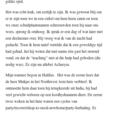
gekke spul.
Het was echt leuk, om eerlijk te zijn. Ik was gewoon blij om
er te zijn toen we in een cirkel om hem heen zaten en toen
we onze schuilplaatsnamen schreeuwden toen hij naar ons
wees, sprong ik omhoog. Ik sprak er een dag of wat later met
een deelnemer over. Hij vroeg wat ik van de nacht had
gedacht. Toen ik hem naïef vertelde dat ik een geweldige tijd
had gehad, liet hij weten dat met name één gast het storend
vond, en dat de “teaching” niet al die hulp had geboden (die
nodig was). Ze zijn nu allebei Acharyas.
Mijn tournee begon in Halifax. Het was de eerste keer dat
de heer Mukpo in het Northwest Arm huis verbleef. Ik
ontmoette hem daar toen hij terugkeerde uit India, hij had
veel gewicht verloren op een koolhydraatarm dieet. De eerste
twee weken in het huis waren een cyclus van
party/recover/shop-to-stock-newhome/party-herhaling. Er